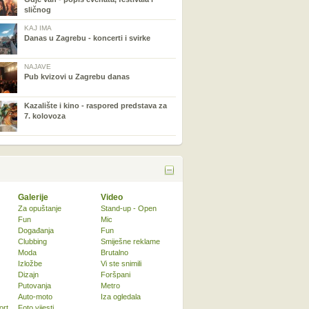
sličnog
KAJ IMA
Danas u Zagrebu - koncerti i svirke
NAJAVE
Pub kvizovi u Zagrebu danas
Kazalište i kino - raspored predstava za
7. kolovoza
Galerije
Video
Za opuštanje
Stand-up - Open
Fun
Mic
Događanja
Fun
Clubbing
Smiješne reklame
Moda
Brutalno
Izložbe
Vi ste snimili
Dizajn
Foršpani
Putovanja
Metro
Auto-moto
Iza ogledala
ort
Foto vijesti