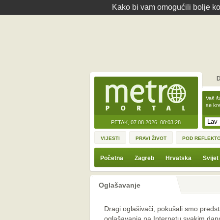
Kako bi vam omogućili bolje kor
D
Vaš š
se kre
PETAK, 07.08.2026.
08:03:28
VIJESTI
PRAVI ŽIVOT
POD REFLEKT
Početna
Zagreb
Hrvatska
Svijet
Oglašavanje
Dragi oglašivači, pokušali smo preds
oglašavanja na Internetu svakim danom