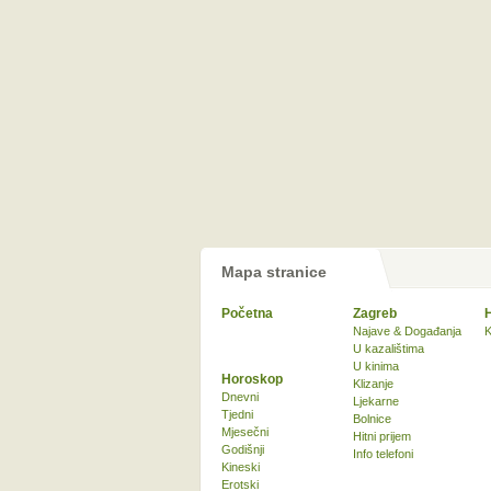
Mapa stranice
Početna
Zagreb
Najave & Događanja
K
U kazalištima
U kinima
Horoskop
Klizanje
Dnevni
Ljekarne
Tjedni
Bolnice
Mjesečni
Hitni prijem
Godišnji
Info telefoni
Kineski
Erotski