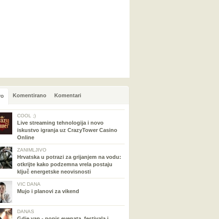
Komentirano
Komentari
vo
COOL ;)
Live streaming tehnologija i novo
iskustvo igranja uz CrazyTower Casino
Online
ZANIMLJIVO
Hrvatska u potrazi za grijanjem na vodu:
otkrijte kako podzemna vrela postaju
ključ energetske neovisnosti
VIC DANA
Mujo i planovi za vikend
DANAS
Gdje van - popis evenata, festivala i