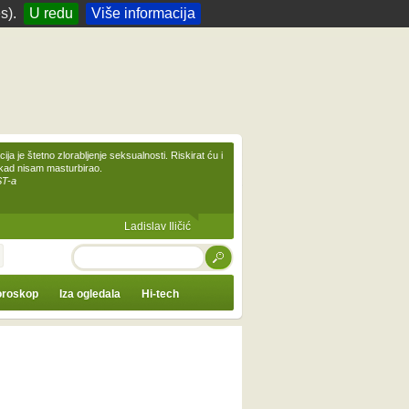
s).
U redu
Više informacija
ija je štetno zlorabljenje seksualnosti. Riskirat ću i
ikad nisam masturbirao.
ST-a
Ladislav Iličić
TRAŽI
roskop
Iza ogledala
Hi-tech