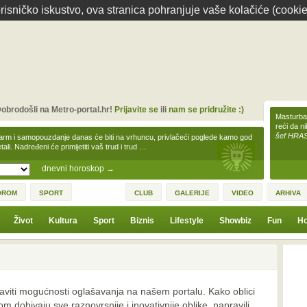
isničko iskustvo, ova stranica pohranjuje vaše kolačiće (cookie
obrodošli na Metro-portal.hr!
Prijavite se
ili
nam se pridružite :)
Masturbac
reći da n
šef HRA
arm i samopouzdanje danas će biti na vrhuncu, privlačeći poglede kamo god
tali. Nadređeni će primijetiti vaš trud i trud …
dnevni horoskop
→
OROM
SPORT
CLUB
GALERIJE
VIDEO
ARHIVA
Život
Kultura
Sport
Biznis
Lifestyle
Showbiz
Fun
Ho
taviti mogućnosti oglašavanja na našem portalu. Kako oblici
 dobivaju sve raznovrsnije i inovativnije oblike, napravili