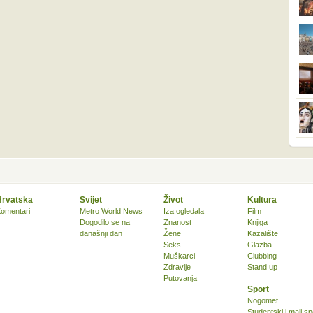
Hrvatska
Svijet
Život
Kultura
omentari
Metro World News
Iza ogledala
Film
Dogodilo se na
Znanost
Knjiga
današnji dan
Žene
Kazalište
Seks
Glazba
Muškarci
Clubbing
Zdravlje
Stand up
Putovanja
Sport
Nogomet
Studentski i mali sp