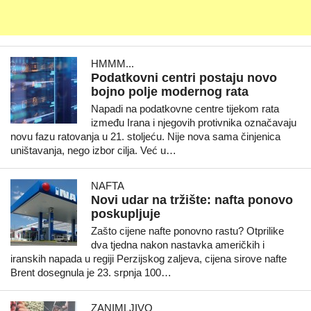
HMMM...
Podatkovni centri postaju novo
bojno polje modernog rata
Napadi na podatkovne centre tijekom rata
između Irana i njegovih protivnika označavaju
novu fazu ratovanja u 21. stoljeću. Nije nova sama činjenica
uništavanja, nego izbor cilja. Već u…
NAFTA
Novi udar na tržište: nafta ponovo
poskupljuje
Zašto cijene nafte ponovno rastu? Otprilike
dva tjedna nakon nastavka američkih i
iranskih napada u regiji Perzijskog zaljeva, cijena sirove nafte
Brent dosegnula je 23. srpnja 100…
ZANIMLJIVO