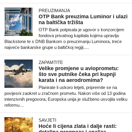
PREUZIMANJA
OTP Bank preuzima Luminor i ulazi
na baltička tržišta
OTP Bank potpisala je ugovor s konzorcijem
fondova privatnog kapitala kojima upravlja
Blackstone te s DNB Bankom o preuzimanju Luminora, treće
najveće bankarske grupe u baltičkoj regiji.…
ZAPAMTITE
Velike promjene u avioprometu:
što sve putnike čeka pri kupnji
karata i na aerodromima?
Planirate li uskoro letjeti, pripremite se na
povijesni zaokret u zračnom prometu. Nakon više od 13 godina
intenzivnih pregovora, Europska unija je službeno usvojila veliku
reformu…
SAVJETI
Hoće li cijena zlata i dalje rasti: