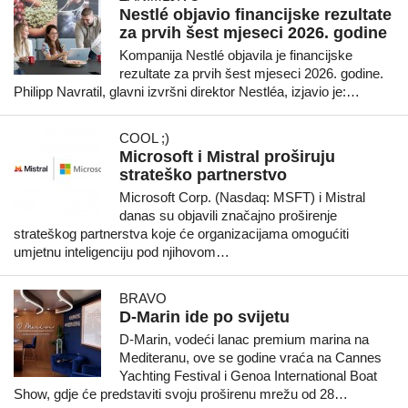
Nestlé objavio financijske rezultate
za prvih šest mjeseci 2026. godine
Kompanija Nestlé objavila je financijske
rezultate za prvih šest mjeseci 2026. godine.
Philipp Navratil, glavni izvršni direktor Nestléa, izjavio je:…
COOL ;)
Microsoft i Mistral proširuju
strateško partnerstvo
Microsoft Corp. (Nasdaq: MSFT) i Mistral
danas su objavili značajno proširenje
strateškog partnerstva koje će organizacijama omogućiti
umjetnu inteligenciju pod njihovom…
BRAVO
D-Marin ide po svijetu
D-Marin, vodeći lanac premium marina na
Mediteranu, ove se godine vraća na Cannes
Yachting Festival i Genoa International Boat
Show, gdje će predstaviti svoju proširenu mrežu od 28…