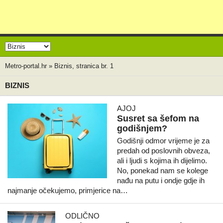
Metro-portal.hr
»
Biznis, stranica br. 1
BIZNIS
AJOJ
Susret sa šefom na
godišnjem?
Godišnji odmor vrijeme je za
predah od poslovnih obveza,
ali i ljudi s kojima ih dijelimo.
No, ponekad nam se kolege
nađu na putu i ondje gdje ih
najmanje očekujemo, primjerice na…
ODLIČNO