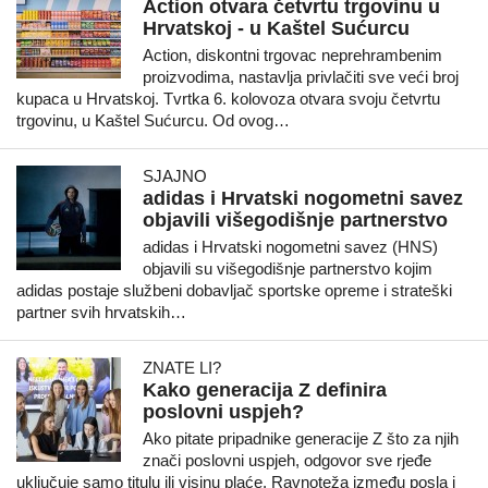
Action otvara četvrtu trgovinu u
Hrvatskoj - u Kaštel Sućurcu
Action, diskontni trgovac neprehrambenim
proizvodima, nastavlja privlačiti sve veći broj
kupaca u Hrvatskoj. Tvrtka 6. kolovoza otvara svoju četvrtu
trgovinu, u Kaštel Sućurcu. Od ovog…
SJAJNO
adidas i Hrvatski nogometni savez
objavili višegodišnje partnerstvo
adidas i Hrvatski nogometni savez (HNS)
objavili su višegodišnje partnerstvo kojim
adidas postaje službeni dobavljač sportske opreme i strateški
partner svih hrvatskih…
ZNATE LI?
Kako generacija Z definira
poslovni uspjeh?
Ako pitate pripadnike generacije Z što za njih
znači poslovni uspjeh, odgovor sve rjeđe
uključuje samo titulu ili visinu plaće. Ravnoteža između posla i