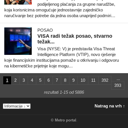
podijeljenog plaćanja za grupne narudžbe,
koja korisnicima omogućuje jednostavnije zajedničko
naručivanje bez potrebe da jedna osoba unaprijed podmiri…
POSAO
VISA radi težak posao, stvarno
težak...
Visa (NYSE: V) je predstavila Visa Threat
Intelligence Platform (VTIP), novo rješenje
koje financijskim institucijama pomaže u otkrivanju i odgovoru
na kibernetičke prijetnje koje mogu…
...
1
2
3
4
5
6
7
8
9
10
11
392
393
rezultati 1-15 od 5886
Natrag na vrh ↑
©
Metro portal
.