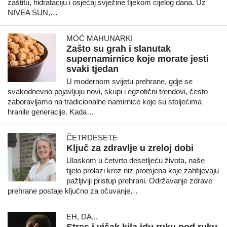
zaštitu, hidrataciju i osjećaj svježine tijekom cijelog dana. Uz
NIVEA SUN,…
MOĆ MAHUNARKI
Zašto su grah i slanutak
supernamirnice koje morate jesti
svaki tjedan
U modernom svijetu prehrane, gdje se
svakodnevno pojavljuju novi, skupi i egzotični trendovi, često
zaboravljamo na tradicionalne namirnice koje su stoljećima
hranile generacije. Kada…
ČETRDESETE
Ključ za zdravlje u zreloj dobi
Ulaskom u četvrto desetljeću života, naše
tijelo prolazi kroz niz promjena koje zahtijevaju
pažljiviji pristup prehrani. Održavanje zdrave
prehrane postaje ključno za očuvanje…
EH, DA...