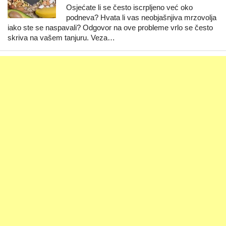
Osjećate li se često iscrpljeno već oko
podneva? Hvata li vas neobjašnjiva mrzovolja
iako ste se naspavali? Odgovor na ove probleme vrlo se često
skriva na vašem tanjuru. Veza…