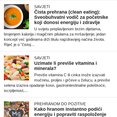
SAVJETI
Čista prehrana (clean eating):
Sveobuhvatni vodič za početnike
koji donosi energiju i zdravlje
U svijetu preplavljenom brzim dijetama,
brojenjem kalorija i magičnim pilulama za mršavljenje, jedan
koncept već godinama drži titulu najzdravijeg načina života.
Riječ je o "čistoj…
SAVJETI
Uzimate li previše vitamina i
minerala?
Previše vitamina C ili cinka može izazvati
mučninu, proljev i grčeve u želucu, a previše
selena izaziva opadanje kose, gastrointestinalne poteškoće,
iscrpljenost,…
PREHRANOM DO POZITIVE
Kako hranom instantno podići
energiju i popraviti raspoloženje