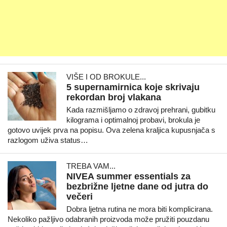
VIŠE I OD BROKULE...
5 supernamirnica koje skrivaju
rekordan broj vlakana
Kada razmišljamo o zdravoj prehrani, gubitku
kilograma i optimalnoj probavi, brokula je
gotovo uvijek prva na popisu. Ova zelena kraljica kupusnjača s
razlogom uživa status…
TREBA VAM...
NIVEA summer essentials za
bezbrižne ljetne dane od jutra do
večeri
Dobra ljetna rutina ne mora biti komplicirana.
Nekoliko pažljivo odabranih proizvoda može pružiti pouzdanu