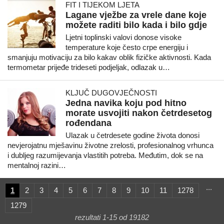
FIT I TIJEKOM LJETA
Lagane vježbe za vrele dane koje
možete raditi bilo kada i bilo gdje
Ljetni toplinski valovi donose visoke
temperature koje često crpe energiju i
smanjuju motivaciju za bilo kakav oblik fizičke aktivnosti. Kada
termometar prijeđe trideseti podjeljak, odlazak u…
KLJUČ DUGOVJEČNOSTI
Jedna navika koju pod hitno
morate usvojiti nakon četrdesetog
rođendana
Ulazak u četrdesete godine života donosi
nevjerojatnu mješavinu životne zrelosti, profesionalnog vrhunca
i dubljeg razumijevanja vlastitih potreba. Međutim, dok se na
mentalnoj razini…
...
1
2
3
4
5
6
7
8
9
10
11
1278
1279
rezultati 1-15 od 19182