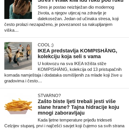
Stres i višak kila idu ruku pod ruku
Stres je postao neizbježan dio modernog
života, a njegov utjecaj na zdravlje je
dalekosežan. Jedan od učinaka stresa, koji
često prolazi nezapaženo, je povezanost sa nakupljanjem
viška…
COOL ;)
IKEA predstavlja KOMPISHÄNG,
kolekciju koja seli s vama
U kolovozu na sva IKEA tržišta stiže
KOMPISHÄNG, kolekcija od 13 pristupačnih
komada namještaja i dodataka osmišljenih za mlade koji žive u
gradovima i često…
STVARNO?
Zašto biste ljeti trebali jesti više
slane hrane? Tajna hidracije koju
mnogi zaboravljaju
Kada ljetne temperature prijeđu trideseti
Celzijev stupanj, prvi i najčešći savjet koji čujemo sa svih strana