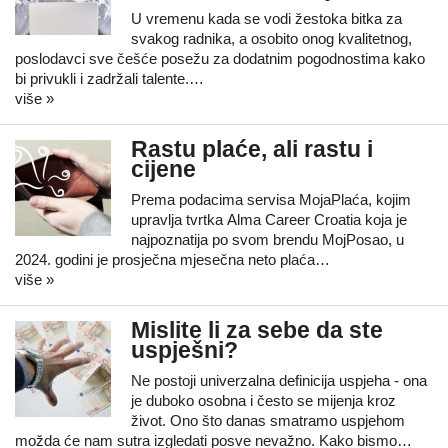
U vremenu kada se vodi žestoka bitka za
svakog radnika, a osobito onog kvalitetnog,
poslodavci sve češće posežu za dodatnim pogodnostima kako
bi privukli i zadržali talente.…
više »
Rastu plaće, ali rastu i
cijene
Prema podacima servisa MojaPlaća, kojim
upravlja tvrtka Alma Career Croatia koja je
najpoznatija po svom brendu MojPosao, u
2024. godini je prosječna mjesečna neto plaća…
više »
Mislite li za sebe da ste
uspješni?
Ne postoji univerzalna definicija uspjeha - ona
je duboko osobna i često se mijenja kroz
život. Ono što danas smatramo uspjehom
možda će nam sutra izgledati posve nevažno. Kako bismo…