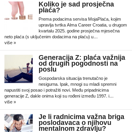
Koliko je sad prosječna
plaća?
Prema podacima servisa MojaPlaća, kojim
upravlja tvrtka Alma Career Croatia, u drugom
kvartalu 2025. godine prosječna mjesečna
neto plaća (s uključenim dodacima na plaću) u…
više »
Generacija Z: plaća važnija
od drugih pogodnosti na
poslu
Gospodarska situacija trenutačno je
nesigurna. Ipak, mnogi su mladi spremni
napustiti svoj posao i potražiti novi. Među pripadnicima
generacije Z, dakle onima koji su rođeni između 1997. i…
više »
Je li radnicima važna briga
poslodavaca o njihovu
mentalnom zdravlju?