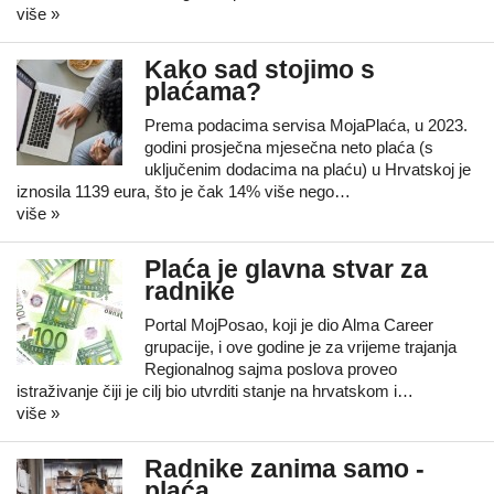
više »
Kako sad stojimo s
plaćama?
Prema podacima servisa MojaPlaća, u 2023.
godini prosječna mjesečna neto plaća (s
uključenim dodacima na plaću) u Hrvatskoj je
iznosila 1139 eura, što je čak 14% više nego…
više »
Plaća je glavna stvar za
radnike
Portal MojPosao, koji je dio Alma Career
grupacije, i ove godine je za vrijeme trajanja
Regionalnog sajma poslova proveo
istraživanje čiji je cilj bio utvrditi stanje na hrvatskom i…
više »
Radnike zanima samo -
plaća