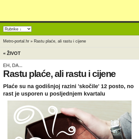
Metro-portal.hr
»
Rastu plaće, ali rastu i cijene
« ŽIVOT
EH, DA...
Rastu plaće, ali rastu i cijene
Plaće su na godišnjoj razini 'skočile' 12 posto, no
rast je usporen u posljednjem kvartalu