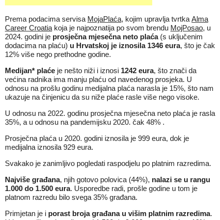
Prema podacima servisa
MojaPlaća
, kojim upravlja tvrtka
Alma
Career Croatia
koja je najpoznatija po svom brendu
MojPosao
, u
2024. godini je
prosječna mjesečna neto plaća
(s uključenim
dodacima na plaću)
u Hrvatskoj je iznosila
1346 eura
, što je čak
12% više nego prethodne godine.
Medijan*
plaće
je nešto niži i iznosi
1242 eura
, što znači da
većina radnika ima manju plaću od navedenog prosjeka. U
odnosu na prošlu godinu medijalna plaća narasla je 15%, što nam
ukazuje na činjenicu da su niže plaće rasle više nego visoke.
U odnosu na 2022. godinu prosječna mjesečna neto plaća je rasla
35%, a u odnosu na pandemijsku 2020. čak 48% .
Prosječna plaća u 2020. godini iznosila je 999 eura, dok je
medijalna iznosila 929 eura.
Svakako je zanimljivo pogledati raspodjelu po platnim razredima.
Najviše građana
, njih gotovo polovica (44%),
nalazi se u rangu
1.000 do 1.500 eura
. Usporedbe radi, prošle godine u tom je
platnom razredu bilo svega 35% građana.
Primjetan je i
porast broja građana u višim platnim razredima
.