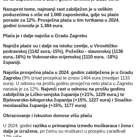
Nasuprot tome, najmanji rast zabilježen je u velikim
poduzećima s više od 1.000 zaposlenika, gdje su plaće
porasle za 12%. Prosječna plaća u tim tvrtkama u 2024.
godini iznosila je 1.384 eura.
Plaća je i dalje najviša u Gradu Zagrebu
Najniže plaće su i dalje na istoku zemlje, u Virovitičko-
podravskoj (1142 eura,-15%), Požeško - slavonskoj (1136
eura,-16%) te Vukovarsko-srijemskoj (1110 eura, -18%)
županiji.
Najviša prosječna plaća u 2024. godini zabilježena je u Gradu
Zagrebu
(9% iznad prosjeka) te iznosi 1464 eura (medijan 1133
eura). U odnosu na prošlu godinu prosječna neto plaća u Zagrebu
narasla je za 12%.
Najveći rast u odnosu na prošlu godinu
zabilježila je Ličko-senjska županija (+21%, 1229 eura,) te
Bjelovarsko-bilogorska županija (+15%, 1227 eura) i Sisačko-
moslavačka županija (+15%, 1177 eura).
Obrazovanje i iskustvo donose višu plaću
U 2024. godini
razlika u primanjima između muškaraca i žena i
dalje je izražena
, pri čemu su muškarci u prosjeku zarađivali
17% više.