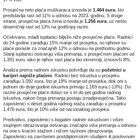
Prosječna neto plaća muškaraca iznosila je
1.464 eura
, što
predstavlja rast od 11% u odnosu na 2023. godinu. S druge
strane, prosječna plaća žena iznosila je
1.256 eura
, uz nešto
dinamičniji rast od 13% na godišnjoj razini.
Očekivano, mlađi ispitanici bilježe niže prosječne plaće. Radnici
do 24 godine zarađuju 15% manje od prosjeka, no njihove su
plaće porasle za značajnih 12% u odnosu na prethodnu godinu.
Stariji ispitanici ostvaruju viša primanja, s prosječnom plaćom od
1.391 euro, iako je njihov rast plaća bio skromniji, iznosivši 8%.
Analiza prema radnom iskustvu potvrđuje da su
početnici u
karijeri najniže plaćeni
. Radnici bez iskustva u prosjeku
zarađuju 1.092 eura, što je 19% manje od prosjeka, dok oni s
jednom do dvije godine iskustva primaju 1.169 eura (-13%). Do
razine prosječne plaće dolazi se s tri do pet godina radnog
iskustva, nakon čega primanja postaju iznadprosječna. Tako
zaposlenici s deset godina radnog staža zarađuju u prosjeku
1.476 eura, što je 10% više od nacionalnog prosjeka.
Predvidivo, zaposlenici s bogatim radnim iskustvom i višim
stupnjem obrazovanja ostvaruju značajno viša primanja u odnosu
na one s kraćim stažem i nižom razinom obrazovanja.
Zaposlenici sa završenim postdiplomskim studijem ili poslovnom