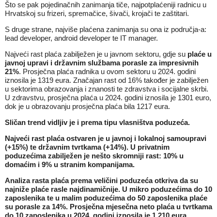
Što se pak pojedinačnih zanimanja tiče, najpotplaćeniji radnicu u
Hrvatskoj su frizeri, spremačice, šivači, krojači te zaštitari.
S druge strane, najviše plaćena zanimanja su ona iz područja-a:
lead developer, android developer te IT manager.
Najveći rast plaća zabilježen je u javnom sektoru, gdje su
plaće u
javn
oj
uprav
i
i državn
im
služb
ama
porasle za impresivnih
21%
. Prosječna plaća radnika u ovom sektoru u 2024. godini
iznosila je 1319 eura. Značajan rast od 16% također je zabilježen
u sektorima obrazovanja i znanosti te zdravstva i socijalne skrbi.
U zdravstvu, prosječna plaća u 2024. godini iznosila je 1301 euro,
dok je u obrazovanju prosječna plaća bila 1217 eura.
Sličan trend vidljiv je i prema tipu vlasništva poduzeća.
Najveći rast plaća ostvaren je u javnoj i lokalnoj samoupravi
(+15%) te državnim tvrtkama (+14%). U privatnim
poduzećima zabilježen je nešto skromniji rast: 10% u
domaćim i 9% u stranim kompanijama.
Analiza rasta plaća prema veličini poduzeća otkriva da su
najniže plaće rasle najdinamičnije. U mikro poduzećima do 10
zaposlenika te u malim poduzećima do 50 zaposlenika plaće
su porasle za 14%. Prosječna mjesečna neto plaća u tvrtkama
do 10 zaposlenika u 2024. godini iznosila je 1.210 eura.