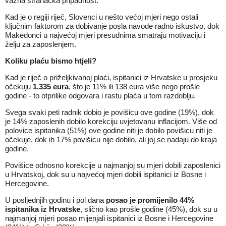
važna stranačka pripadnost.
Kad je o regiji riječ, Slovenci u nešto većoj mjeri nego ostali
ključnim faktorom za dobivanje posla navode radno iskustvo, dok
Makedonci u najvećoj mjeri presudnima smatraju motivaciju i
želju za zaposlenjem.
Koliku plaću bismo htjeli?
Kad je riječ o priželjkivanoj plaći, ispitanici iz Hrvatske u prosjeku
očekuju
1.335 eura
, što je 11% ili 138 eura više nego prošle
godine - to otprilike odgovara i rastu plaća u tom razdoblju.
Svega svaki peti radnik dobio je povišicu ove godine (19%), dok
je 14% zaposlenih dobilo korekciju uvjetovanu inflacijom. Više od
polovice ispitanika (51%) ove godine niti je dobilo povišicu niti je
očekuje, dok ih 17% povišicu nije dobilo, ali joj se nadaju do kraja
godine.
Povišice odnosno korekcije u najmanjoj su mjeri dobili zaposlenici
u Hrvatskoj, dok su u najvećoj mjeri dobili ispitanici iz Bosne i
Hercegovine.
U posljednjih godinu i pol dana
posao je promijenilo 44%
ispitanika iz Hrvatske
, slično kao prošle godine (45%), dok su u
najmanjoj mjeri posao mijenjali ispitanici iz Bosne i Hercegovine