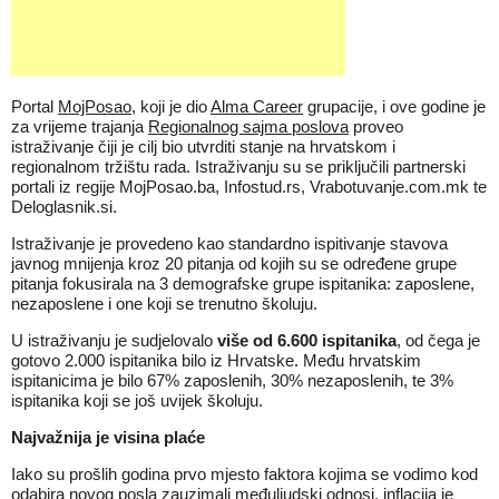
Portal
MojPosao
, koji je dio
Alma Career
grupacije, i ove godine je
za vrijeme trajanja
Regionalnog sajma poslova
proveo
istraživanje čiji je cilj bio utvrditi stanje na hrvatskom i
regionalnom tržištu rada. Istraživanju su se priključili partnerski
portali iz regije MojPosao.ba, Infostud.rs, Vrabotuvanje.com.mk te
Deloglasnik.si.
Istraživanje je provedeno kao standardno ispitivanje stavova
javnog mnijenja kroz 20 pitanja od kojih su se određene grupe
pitanja fokusirala na 3 demografske grupe ispitanika: zaposlene,
nezaposlene i one koji se trenutno školuju.
U istraživanju je sudjelovalo
više od 6.600 ispitanika
, od čega je
gotovo 2.000 ispitanika bilo iz Hrvatske. Među hrvatskim
ispitanicima je bilo 67% zaposlenih, 30% nezaposlenih, te 3%
ispitanika koji se još uvijek školuju.
Najvažnija je visina plaće
Iako su prošlih godina prvo mjesto faktora kojima se vodimo kod
odabira novog posla zauzimali međuljudski odnosi, inflacija je