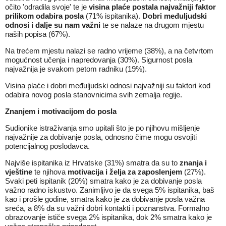
očito 'odradila svoje' te je
visina plaće postala najvažniji faktor
prilikom odabira posla
(71% ispitanika).
Dobri međuljudski
odnosi i dalje su nam važni
te se nalaze na drugom mjestu
naših popisa (67%).
Na trećem mjestu nalazi se radno vrijeme (38%), a na četvrtom
mogućnost učenja i napredovanja (30%). Sigurnost posla
najvažnija je svakom petom radniku (19%).
Visina plaće i dobri međuljudski odnosi najvažniji su faktori kod
odabira novog posla stanovnicima svih zemalja regije.
Znanjem i motivacijom do posla
Sudionike istraživanja smo upitali što je po njihovu mišljenje
najvažnije za dobivanje posla, odnosno čime mogu osvojiti
potencijalnog poslodavca.
Najviše ispitanika iz Hrvatske (31%) smatra da su to
znanja i
vještine
te njihova
motivacija i želja za zaposlenjem
(27%).
Svaki peti ispitanik (20%) smatra kako je za dobivanje posla
važno radno iskustvo. Zanimljivo je da svega 5% ispitanika, baš
kao i prošle godine, smatra kako je za dobivanje posla važna
sreća, a 8% da su važni dobri kontakti i poznanstva. Formalno
obrazovanje ističe svega 2% ispitanika, dok 2% smatra kako je