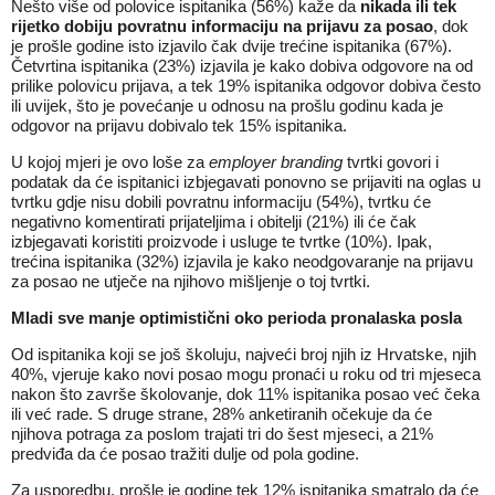
Nešto više od polovice ispitanika (56%) kaže da
nikada ili tek
rijetko dobiju povratnu informaciju na prijavu za posao
, dok
je prošle godine isto izjavilo čak dvije trećine ispitanika (67%).
Četvrtina ispitanika (23%) izjavila je kako dobiva odgovore na od
prilike polovicu prijava, a tek 19% ispitanika odgovor dobiva često
ili uvijek, što je povećanje u odnosu na prošlu godinu kada je
odgovor na prijavu dobivalo tek 15% ispitanika.
U kojoj mjeri je ovo loše za
employer branding
tvrtki govori i
podatak da će ispitanici izbjegavati ponovno se prijaviti na oglas u
tvrtku gdje nisu dobili povratnu informaciju (54%), tvrtku će
negativno komentirati prijateljima i obitelji (21%) ili će čak
izbjegavati koristiti proizvode i usluge te tvrtke (10%). Ipak,
trećina ispitanika (32%) izjavila je kako neodgovaranje na prijavu
za posao ne utječe na njihovo mišljenje o toj tvrtki.
Mladi sve manje optimistični oko perioda pronalaska posla
Od ispitanika koji se još školuju, najveći broj njih iz Hrvatske, njih
40%, vjeruje kako novi posao mogu pronaći u roku od tri mjeseca
nakon što završe školovanje, dok 11% ispitanika posao već čeka
ili već rade. S druge strane, 28% anketiranih očekuje da će
njihova potraga za poslom trajati tri do šest mjeseci, a 21%
predviđa da će posao tražiti dulje od pola godine.
Za usporedbu, prošle je godine tek 12% ispitanika smatralo da će