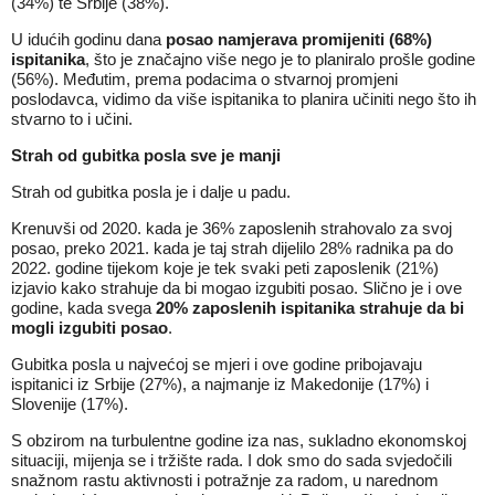
(34%) te Srbije (38%).
U idućih godinu dana
posao namjerava promijeniti (68%)
ispitanika
, što je značajno više nego je to planiralo prošle godine
(56%). Međutim, prema podacima o stvarnoj promjeni
poslodavca, vidimo da više ispitanika to planira učiniti nego što ih
stvarno to i učini.
Strah od gubitka posla sve je manji
Strah od gubitka posla je i dalje u padu.
Krenuvši od 2020. kada je 36% zaposlenih strahovalo za svoj
posao, preko 2021. kada je taj strah dijelilo 28% radnika pa do
2022. godine tijekom koje je tek svaki peti zaposlenik (21%)
izjavio kako strahuje da bi mogao izgubiti posao. Slično je i ove
godine, kada svega
20% zaposlenih ispitanika strahuje da bi
mogli izgubiti posao
.
Gubitka posla u najvećoj se mjeri i ove godine pribojavaju
ispitanici iz Srbije (27%), a najmanje iz Makedonije (17%) i
Slovenije (17%).
S obzirom na turbulentne godine iza nas, sukladno ekonomskoj
situaciji, mijenja se i tržište rada. I dok smo do sada svjedočili
snažnom rastu aktivnosti i potražnje za radom, u narednom