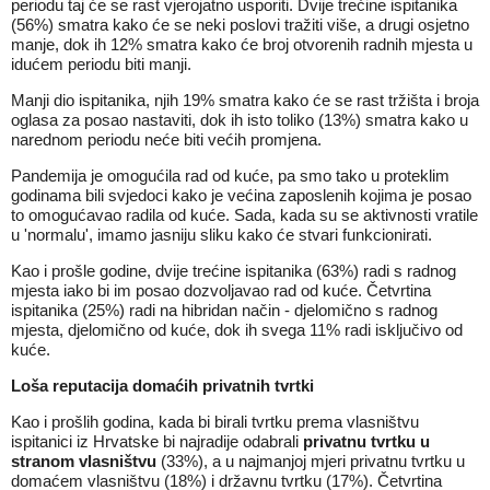
periodu taj će se rast vjerojatno usporiti. Dvije trećine ispitanika
(56%) smatra kako će se neki poslovi tražiti više, a drugi osjetno
manje, dok ih 12% smatra kako će broj otvorenih radnih mjesta u
idućem periodu biti manji.
Manji dio ispitanika, njih 19% smatra kako će se rast tržišta i broja
oglasa za posao nastaviti, dok ih isto toliko (13%) smatra kako u
narednom periodu neće biti većih promjena.
Pandemija je omogućila rad od kuće, pa smo tako u proteklim
godinama bili svjedoci kako je većina zaposlenih kojima je posao
to omogućavao radila od kuće. Sada, kada su se aktivnosti vratile
u 'normalu', imamo jasniju sliku kako će stvari funkcionirati.
Kao i prošle godine, dvije trećine ispitanika (63%) radi s radnog
mjesta iako bi im posao dozvoljavao rad od kuće. Četvrtina
ispitanika (25%) radi na hibridan način - djelomično s radnog
mjesta, djelomično od kuće, dok ih svega 11% radi isključivo od
kuće.
Loša reputacija domaćih privatnih tvrtki
Kao i prošlih godina, kada bi birali tvrtku prema vlasništvu
ispitanici iz Hrvatske bi najradije odabrali
privatnu tvrtku u
stranom vlasništvu
(33%), a u najmanjoj mjeri privatnu tvrtku u
domaćem vlasništvu (18%) i državnu tvrtku (17%). Četvrtina