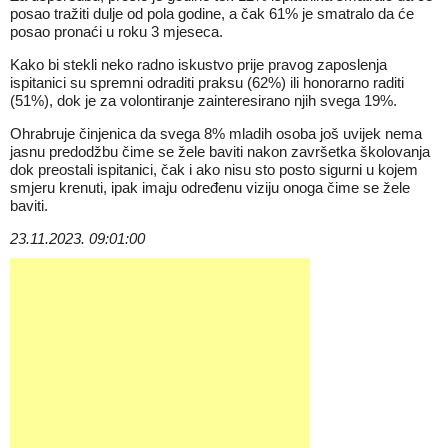
posao tražiti dulje od pola godine, a čak 61% je smatralo da će
posao pronaći u roku 3 mjeseca.
Kako bi stekli neko radno iskustvo prije pravog zaposlenja
ispitanici su spremni odraditi praksu (62%) ili honorarno raditi
(51%), dok je za volontiranje zainteresirano njih svega 19%.
Ohrabruje činjenica da svega 8% mladih osoba još uvijek nema
jasnu predodžbu čime se žele baviti nakon završetka školovanja
dok preostali ispitanici, čak i ako nisu sto posto sigurni u kojem
smjeru krenuti, ipak imaju određenu viziju onoga čime se žele
baviti.
23.11.2023. 09:01:00