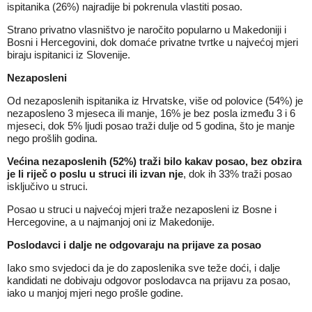
ispitanika (26%) najradije bi pokrenula vlastiti posao.
Strano privatno vlasništvo je naročito popularno u Makedoniji i
Bosni i Hercegovini, dok domaće privatne tvrtke u najvećoj mjeri
biraju ispitanici iz Slovenije.
Nezaposleni
Od nezaposlenih ispitanika iz Hrvatske, više od polovice (54%) je
nezaposleno 3 mjeseca ili manje, 16% je bez posla između 3 i 6
mjeseci, dok 5% ljudi posao traži dulje od 5 godina, što je manje
nego prošlih godina.
Većina nezaposlenih (52%) traži bilo kakav posao, bez obzira
je li riječ o poslu u struci ili izvan nje
, dok ih 33% traži posao
isključivo u struci.
Posao u struci u najvećoj mjeri traže nezaposleni iz Bosne i
Hercegovine, a u najmanjoj oni iz Makedonije.
Poslodavci i dalje ne odgovaraju na prijave za posao
Iako smo svjedoci da je do zaposlenika sve teže doći, i dalje
kandidati ne dobivaju odgovor poslodavca na prijavu za posao,
iako u manjoj mjeri nego prošle godine.