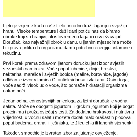
Ljeto je vrijeme kada naše tijelo prirodno traži laganiju i svježiju
hranu. Visoke temperature i duži dani potiču nas da biramo
obroke koji su hranjivi, ali istovremeno lagani i osvježavajući.
Doručak, kao najvažniji obrok u danu, u ljetnim mjesecima može
biti prava prilika da organizmu damo potrebnu energiju, vitamine i
tekućinu.
Prvi korak prema zdravom ljetnom doručku jest izbor svježih i
sezonskih namirnica. Voće poput lubenice, dinje, breskvi,
nektarina, marelica i svježih bobica (maline, borovnice, jagode)
odličan je izvor vitamina C, antioksidansa i vlakana. Osim toga,
voće sadrži visok udio vode, što pomaže hidrataciji organizma
nakon noći.
Jedan od najjednostavnijih prijedloga za ljetni doručak je voćna
salata. Može se obogatiti jogurtom ili grčkim jogurtom koji je bogat
proteinima i pruža osjećaj sitosti. Za dodatnu hrskavost i nutritivnu
vrijednost, u voćnu salatu možete dodati malo orašastih plodova
poput badema, oraha ili lješnjaka, te žlicu chia ili lanenih sjemenki.
Također, smoothie je izvrstan izbor za jutarnje osvježenje.