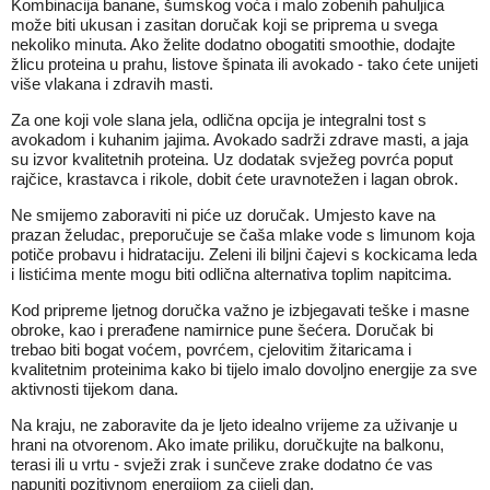
Kombinacija banane, šumskog voća i malo zobenih pahuljica
može biti ukusan i zasitan doručak koji se priprema u svega
nekoliko minuta. Ako želite dodatno obogatiti smoothie, dodajte
žlicu proteina u prahu, listove špinata ili avokado - tako ćete unijeti
više vlakana i zdravih masti.
Za one koji vole slana jela, odlična opcija je integralni tost s
avokadom i kuhanim jajima. Avokado sadrži zdrave masti, a jaja
su izvor kvalitetnih proteina. Uz dodatak svježeg povrća poput
rajčice, krastavca i rikole, dobit ćete uravnotežen i lagan obrok.
Ne smijemo zaboraviti ni piće uz doručak. Umjesto kave na
prazan želudac, preporučuje se čaša mlake vode s limunom koja
potiče probavu i hidrataciju. Zeleni ili biljni čajevi s kockicama leda
i listićima mente mogu biti odlična alternativa toplim napitcima.
Kod pripreme ljetnog doručka važno je izbjegavati teške i masne
obroke, kao i prerađene namirnice pune šećera. Doručak bi
trebao biti bogat voćem, povrćem, cjelovitim žitaricama i
kvalitetnim proteinima kako bi tijelo imalo dovoljno energije za sve
aktivnosti tijekom dana.
Na kraju, ne zaboravite da je ljeto idealno vrijeme za uživanje u
hrani na otvorenom. Ako imate priliku, doručkujte na balkonu,
terasi ili u vrtu - svježi zrak i sunčeve zrake dodatno će vas
napuniti pozitivnom energijom za cijeli dan.