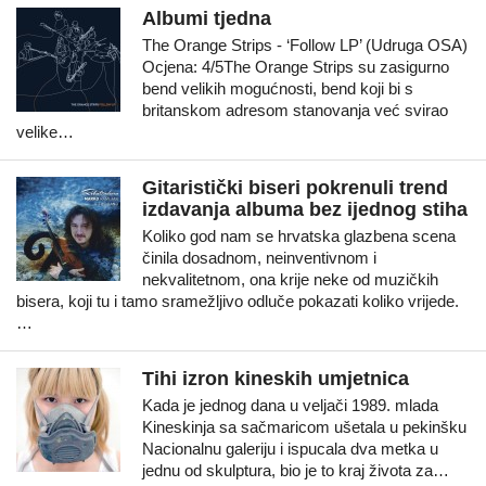
Albumi tjedna
The Orange Strips - ‘Follow LP’ (Udruga OSA)
Ocjena: 4/5The Orange Strips su zasigurno
bend velikih mogućnosti, bend koji bi s
britanskom adresom stanovanja već svirao
velike…
Gitaristički biseri pokrenuli trend
izdavanja albuma bez ijednog stiha
Koliko god nam se hrvatska glazbena scena
činila dosadnom, neinventivnom i
nekvalitetnom, ona krije neke od muzičkih
bisera, koji tu i tamo sramežljivo odluče pokazati koliko vrijede.
…
Tihi izron kineskih umjetnica
Kada je jednog dana u veljači 1989. mlada
Kineskinja sa sačmaricom ušetala u pekinšku
Nacionalnu galeriju i ispucala dva metka u
jednu od skulptura, bio je to kraj života za…