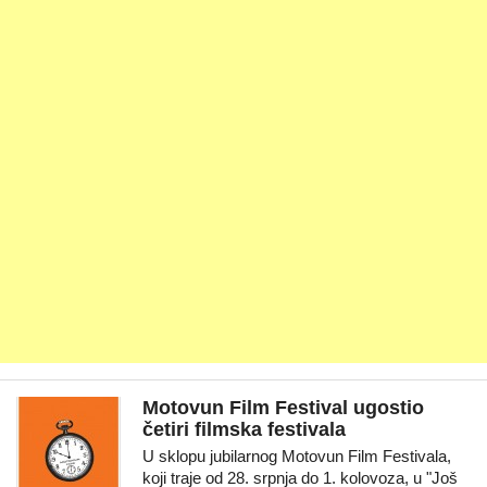
Motovun Film Festival ugostio
četiri filmska festivala
U sklopu jubilarnog Motovun Film Festivala,
koji traje od 28. srpnja do 1. kolovoza, u "Još