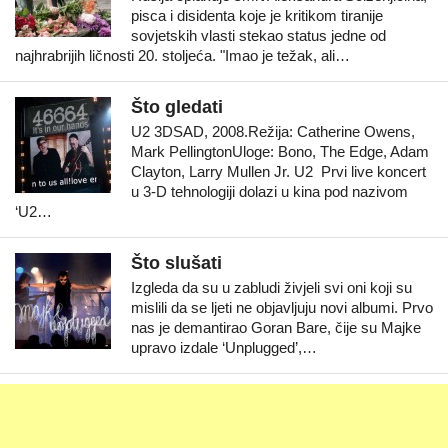
pisca i disidenta koje je kritikom tiranije
sovjetskih vlasti stekao status jedne od
najhrabrijih ličnosti 20. stoljeća. "Imao je težak, ali…
Što gledati
U2 3DSAD, 2008.Režija: Catherine Owens,
Mark PellingtonUloge: Bono, The Edge, Adam
Clayton, Larry Mullen Jr. U2 Prvi live koncert
u 3-D tehnologiji dolazi u kina pod nazivom
‘U2…
Što slušati
Izgleda da su u zabludi živjeli svi oni koji su
mislili da se ljeti ne objavljuju novi albumi. Prvo
nas je demantirao Goran Bare, čije su Majke
upravo izdale ‘Unplugged’,…