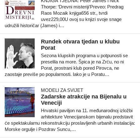
KNJIGA TJEDNA: Peter James i Nick
Thorpe: ‘Drevni misteriji’Preveo: Predrag
Raos Mozaik knjiga656 str., tvrdi
uvez229,00U ovoj su knjizi svoje snage
udružili historičar (James) i…
Rundek otvara tjedan u klubu
Porat
Sezona klupskih programa u potpunosti se
preselila na more. Špica je na Zrću, no ni
Porat, prostrani klub pored Pirovca, ne
zaostaje previše po popularnosti. Iako je u Poratu…
MODELI ZA SVIJET
Zadarske atrakcije na Bijenalu u
Veneciji
Hrvatski paviljon na 11. međunarodnoj izložbi
arhitekture Venecijanskom bijenalu predstavit
će spektakularnu rekonstrukciju proslavljenih urbanih instalacija:
Morske orgulje i Pozdrav Suncu,…