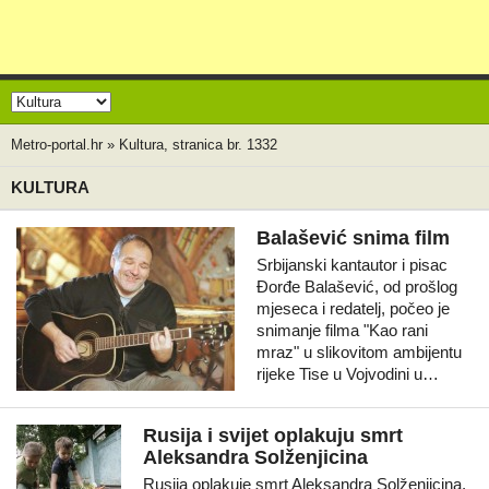
Metro-portal.hr
»
Kultura, stranica br. 1332
KULTURA
Balašević snima film
Srbijanski kantautor i pisac
Đorđe Balašević, od prošlog
mjeseca i redatelj, počeo je
snimanje filma "Kao rani
mraz" u slikovitom ambijentu
rijeke Tise u Vojvodini u…
Rusija i svijet oplakuju smrt
Aleksandra Solženjicina
Rusija oplakuje smrt Aleksandra Solženjicina,