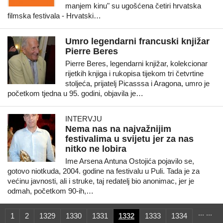
manjem kinu" su ugošćena četiri hrvatska
filmska festivala - Hrvatski…
Umro legendarni francuski knjižar
Pierre Beres
Pierre Beres, legendarni knjižar, kolekcionar
rijetkih knjiga i rukopisa tijekom tri četvrtine
stoljeća, prijatelj Picasssa i Aragona, umro je
početkom tjedna u 95. godini, objavila je…
INTERVJU
Nema nas na najvažnijim
festivalima u svijetu jer za nas
nitko ne lobira
Ime Arsena Antuna Ostojića pojavilo se,
gotovo niotkuda, 2004. godine na festivalu u Puli. Tada je za
većinu javnosti, ali i struke, taj redatelj bio anonimac, jer je
odmah, početkom 90-ih,…
...
...
1
2
1329
1330
1331
1332
1333
1334