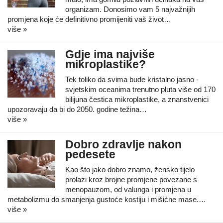
organizam. Donosimo vam 5 najvažnijih
promjena koje će definitivno promijeniti vaš život…
više »
Gdje ima najviše
mikroplastike?
Tek toliko da svima bude kristalno jasno -
svjetskim oceanima trenutno pluta više od 170
bilijuna čestica mikroplastike, a znanstvenici
upozoravaju da bi do 2050. godine težina…
više »
Dobro zdravlje nakon
pedesete
Kao što jako dobro znamo, žensko tijelo
prolazi kroz brojne promjene povezane s
menopauzom, od valunga i promjena u
metabolizmu do smanjenja gustoće kostiju i mišićne mase.…
više »