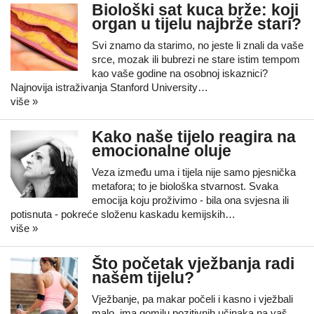
Biološki sat kuca brže: koji
organ u tijelu najbrže stari?
Svi znamo da starimo, no jeste li znali da vaše
srce, mozak ili bubrezi ne stare istim tempom
kao vaše godine na osobnoj iskaznici?
Najnovija istraživanja Stanford University…
više »
Kako naše tijelo reagira na
emocionalne oluje
Veza između uma i tijela nije samo pjesnička
metafora; to je biološka stvarnost. Svaka
emocija koju proživimo - bila ona svjesna ili
potisnuta - pokreće složenu kaskadu kemijskih…
više »
Što početak vježbanja radi
našem tijelu?
Vježbanje, pa makar počeli i kasno i vježbali
malo, ima gomilu pozitivnih učinaka na vaš