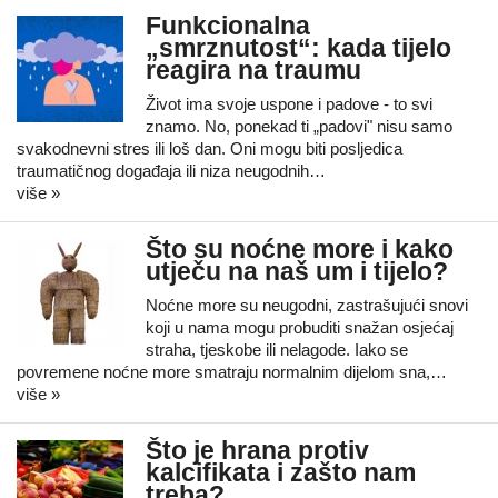
Funkcionalna
„smrznutost“: kada tijelo
reagira na traumu
Život ima svoje uspone i padove - to svi
znamo. No, ponekad ti „padovi" nisu samo
svakodnevni stres ili loš dan. Oni mogu biti posljedica
traumatičnog događaja ili niza neugodnih…
više »
Što su noćne more i kako
utječu na naš um i tijelo?
Noćne more su neugodni, zastrašujući snovi
koji u nama mogu probuditi snažan osjećaj
straha, tjeskobe ili nelagode. Iako se
povremene noćne more smatraju normalnim dijelom sna,…
više »
Što je hrana protiv
kalcifikata i zašto nam
treba?