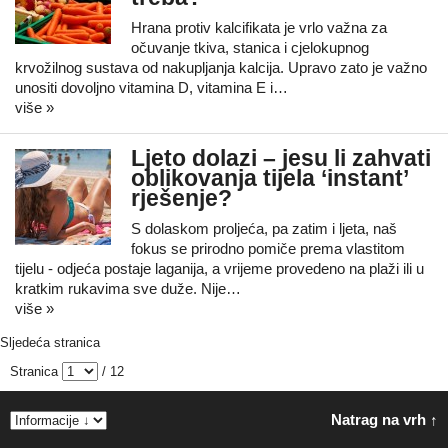
Hrana protiv kalcifikata je vrlo važna za
očuvanje tkiva, stanica i cjelokupnog
krvožilnog sustava od nakupljanja kalcija. Upravo zato je važno
unositi dovoljno vitamina D, vitamina E i…
više »
Ljeto dolazi – jesu li zahvati
oblikovanja tijela ‘instant’
rješenje?
S dolaskom proljeća, pa zatim i ljeta, naš
fokus se prirodno pomiče prema vlastitom
tijelu - odjeća postaje laganija, a vrijeme provedeno na plaži ili u
kratkim rukavima sve duže. Nije…
više »
Sljedeća stranica
Stranica
/ 12
Natrag na vrh ↑