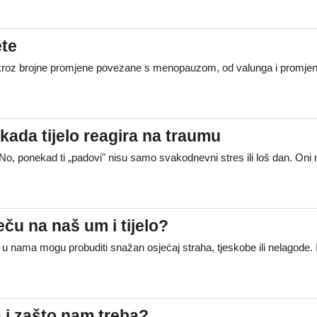
ete
i kroz brojne promjene povezane s menopauzom, od valunga i promje
ada tijelo reagira na traumu
No, ponekad ti „padovi" nisu samo svakodnevni stres ili loš dan. Oni
ču na naš um i tijelo?
 u nama mogu probuditi snažan osjećaj straha, tjeskobe ili nelagod
a i zašto nam treba?