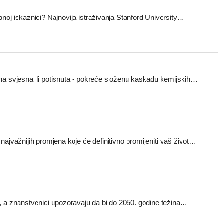
noj iskaznici? Najnovija istraživanja Stanford University…
 ona svjesna ili potisnuta - pokreće složenu kaskadu kemijskih…
ajvažnijih promjena koje će definitivno promijeniti vaš život…
ke, a znanstvenici upozoravaju da bi do 2050. godine težina…