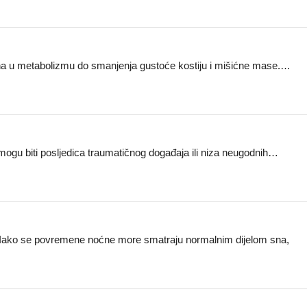
na u metabolizmu do smanjenja gustoće kostiju i mišićne mase.…
 mogu biti posljedica traumatičnog događaja ili niza neugodnih…
e. Iako se povremene noćne more smatraju normalnim dijelom sna,