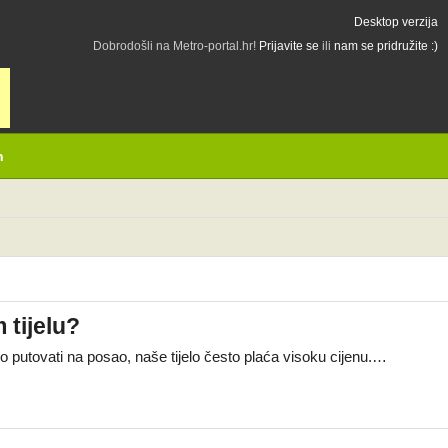
Desktop verzija
Dobrodošli na Metro-portal.hr!
Prijavite se
ili
nam se pridružite :)
h
 tijelu?
 putovati na posao, naše tijelo često plaća visoku cijenu.…