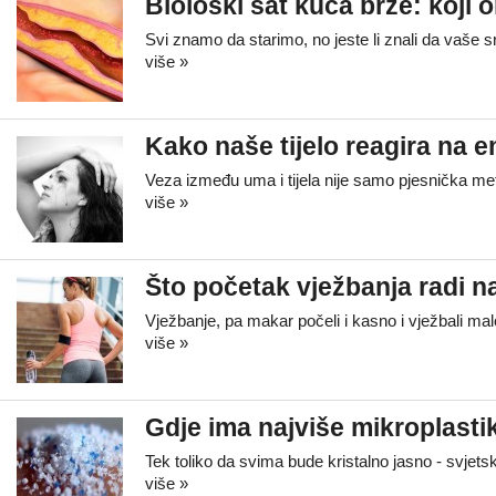
Biološki sat kuca brže: koji o
Svi znamo da starimo, no jeste li znali da vaše 
više »
Kako naše tijelo reagira na 
Veza između uma i tijela nije samo pjesnička met
više »
Što početak vježbanja radi n
Vježbanje, pa makar počeli i kasno i vježbali ma
više »
Gdje ima najviše mikroplasti
Tek toliko da svima bude kristalno jasno - svjet
više »