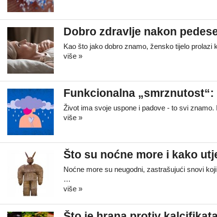
Dobro zdravlje nakon pedes
Kao što jako dobro znamo, žensko tijelo prolaz
više »
Funkcionalna „smrznutost“: k
Život ima svoje uspone i padove - to svi znamo. 
više »
Što su noćne more i kako utje
Noćne more su neugodni, zastrašujući snovi koji
…
više »
Što je hrana protiv kalcifikat