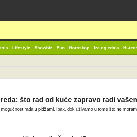
znis
Lifestyle
Showbiz
Fun
Horoskop
Iza ogledala
Hi-tec
eda: što rad od kuće zapravo radi vašem
 i mogućnost rada u pidžami. Ipak, dok uživamo u tome što ne moramo