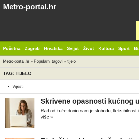
Metro-portal.hr
Početna
Zagreb
Hrvatska
Svijet
Život
Kultura
Sport
Bi
Metro-portal.hr
»
Popularni tagovi
»
tijelo
TAG: TIJELO
Vijesti
Skrivene opasnosti kućnog ur
Rad od kuće donio nam je slobodu, fleksibilnost
više »