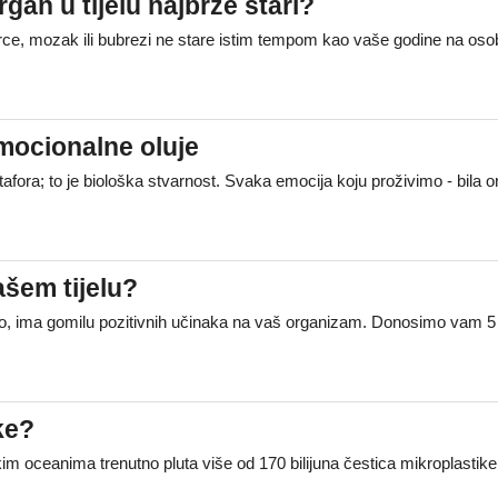
rgan u tijelu najbrže stari?
srce, mozak ili bubrezi ne stare istim tempom kao vaše godine na osob
emocionalne oluje
afora; to je biološka stvarnost. Svaka emocija koju proživimo - bila
ašem tijelu?
lo, ima gomilu pozitivnih učinaka na vaš organizam. Donosimo vam 5 n
ke?
skim oceanima trenutno pluta više od 170 bilijuna čestica mikroplasti