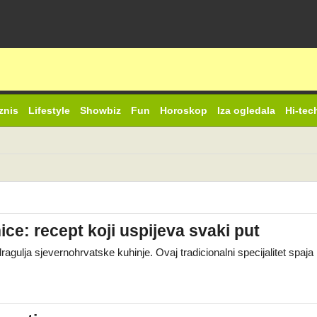
znis
Lifestyle
Showbiz
Fun
Horoskop
Iza ogledala
Hi-tec
e: recept koji uspijeva svaki put
ragulja sjevernohrvatske kuhinje. Ovaj tradicionalni specijalitet spa