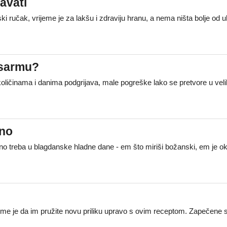
avati
nski ručak, vrijeme je za lakšu i zdraviju hranu, a nema ništa bolje 
 sarmu?
ličinama i danima podgrijava, male pogreške lako se pretvore u vel
ino
vno treba u blagdanske hladne dane - em što miriši božanski, em je o
jeme je da im pružite novu priliku upravo s ovim receptom. Zapečene s