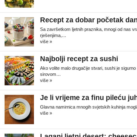
Recept za dobar početak da
Sa završetkom ljetnih praznika, mnogi od nas 
rješenjima,…
više »
Najbolji recept za sushi
Ako volite malo drugačije stvari, sushi je sigur
sirovom…
više »
Je li vrijeme za finu pileću ju
Glavna namirnica mnogih svjetskih kuhinja mogla b
više »
Lagani ljetni desert: cheese