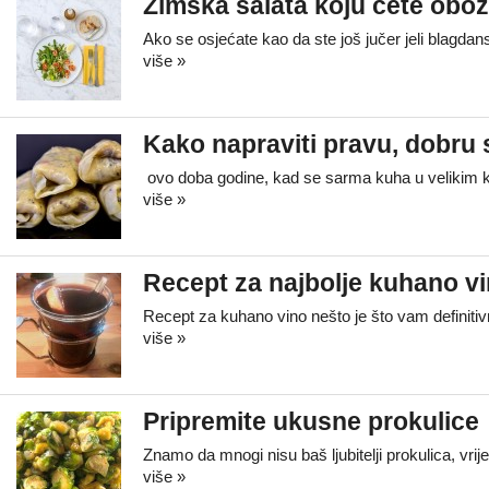
Zimska salata koju ćete obož
Ako se osjećate kao da ste još jučer jeli blagda
više »
Kako napraviti pravu, dobru
ovo doba godine, kad se sarma kuha u velikim ko
više »
Recept za najbolje kuhano v
Recept za kuhano vino nešto je što vam definiti
više »
Pripremite ukusne prokulice
Znamo da mnogi nisu baš ljubitelji prokulica, vri
više »