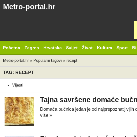
Metro-portal.hr
Početna
Zagreb
Hrvatska
Svijet
Život
Kultura
Sport
Bi
Metro-portal.hr
»
Popularni tagovi
»
recept
TAG: RECEPT
Vijesti
Tajna savršene domaće bučnic
Domaća bučnica jedan je od najprepoznatljivijih d
više »