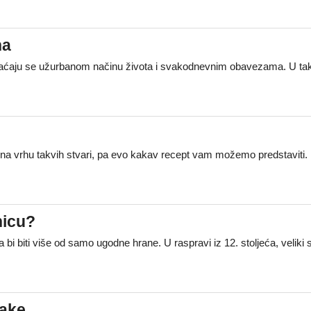
na
vraćaju se užurbanom načinu života i svakodnevnim obavezama. U ta
no na vrhu takvih stvari, pa evo kakav recept vam možemo predstaviti
hicu?
i biti više od samo ugodne hrane. U raspravi iz 12. stoljeća, veliki s
cake