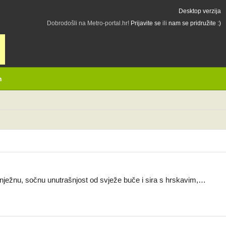
Desktop verzija
Dobrodošli na Metro-portal.hr!
Prijavite se
ili
nam se pridružite :)
h
ja nježnu, sočnu unutrašnjost od svježe buče i sira s hrskavim,…