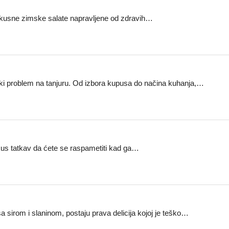
od ukusne zimske salate napravljene od zdravih…
iki problem na tanjuru. Od izbora kupusa do načina kuhanja,…
kus tatkav da ćete se raspametiti kad ga…
a sirom i slaninom, postaju prava delicija kojoj je teško…