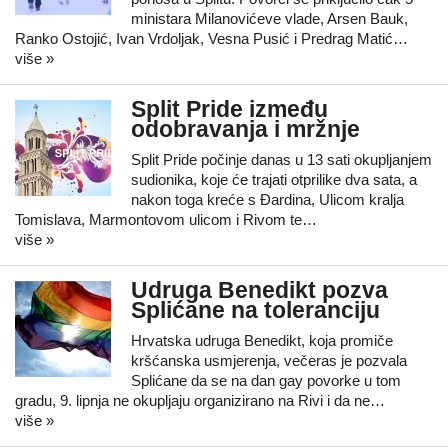
ministara Milanovićeve vlade, Arsen Bauk,
Ranko Ostojić, Ivan Vrdoljak, Vesna Pusić i Predrag Matić…
više »
Split Pride između
odobravanja i mržnje
Split Pride počinje danas u 13 sati okupljanjem
sudionika, koje će trajati otprilike dva sata, a
nakon toga kreće s Đardina, Ulicom kralja
Tomislava, Marmontovom ulicom i Rivom te…
više »
Udruga Benedikt pozva
Splićane na toleranciju
Hrvatska udruga Benedikt, koja promiče
kršćanska usmjerenja, večeras je pozvala
Splićane da se na dan gay povorke u tom
gradu, 9. lipnja ne okupljaju organizirano na Rivi i da ne…
više »