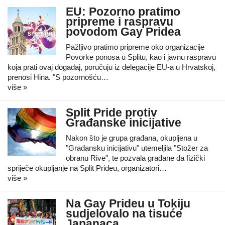
EU: Pozorno pratimo
pripreme i raspravu
povodom Gay Pridea
Pažljivo pratimo pripreme oko organizacije
Povorke ponosa u Splitu, kao i javnu raspravu
koja prati ovaj događaj, poručuju iz delegacije EU-a u Hrvatskoj,
prenosi Hina. "S pozornošću…
više »
Split Pride protiv
Građanske inicijative
Nakon što je grupa građana, okupljena u
"Građansku inicijativu" utemeljila "Stožer za
obranu Rive", te pozvala građane da fizički
spriječe okupljanje na Split Prideu, organizatori…
više »
Na Gay Prideu u Tokiju
sudjelovalo na tisuće
Japanaca