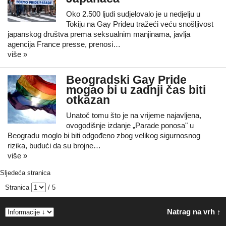
Oko 2.500 ljudi sudjelovalo je u nedjelju u
Tokiju na Gay Prideu tražeći veću snošljivost
japanskog društva prema seksualnim manjinama, javlja
agencija France presse, prenosi…
više »
Beogradski Gay Pride
mogao bi u zadnji čas biti
otkazan
Unatoč tomu što je na vrijeme najavljena,
ovogodišnje izdanje „Parade ponosa" u
Beogradu moglo bi biti odgođeno zbog velikog sigurnosnog
rizika, budući da su brojne…
više »
Sljedeća stranica
Stranica
/ 5
Natrag na vrh ↑