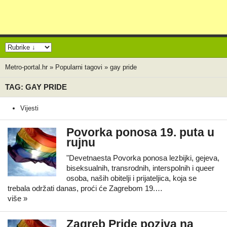
Metro-portal.hr
»
Popularni tagovi
»
gay pride
TAG: GAY PRIDE
Vijesti
Povorka ponosa 19. puta u
rujnu
"Devetnaesta Povorka ponosa lezbijki, gejeva,
biseksualnih, transrodnih, interspolnih i queer
osoba, naših obitelji i prijateljica, koja se
trebala održati danas, proći će Zagrebom 19.…
više »
Zagreb Pride poziva na