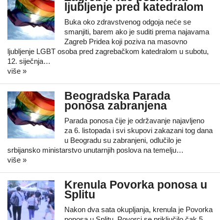
ljubljenje pred katedralom
Buka oko zdravstvenog odgoja neće se
smanjiti, barem ako je suditi prema najavama
Zagreb Pridea koji poziva na masovno
ljubljenje LGBT osoba pred zagrebačkom katedralom u subotu,
12. siječnja…
više »
Beogradska Parada
ponosa zabranjena
Parada ponosa čije je održavanje najavljeno
za 6. listopada i svi skupovi zakazani tog dana
u Beogradu su zabranjeni, odlučilo je
srbijansko ministarstvo unutarnjih poslova na temelju…
više »
Krenula Povorka ponosa u
Splitu
Nakon dva sata okupljanja, krenula je Povorka
ponosa u Splitu. Povorci se priključilo čak 5