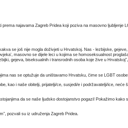
ti prema najavama Zagreb Pridea koji poziva na masovno ljubljenje 
kva se još nije mogla doživjeti u Hrvatskoj. Nas - lezbijske, gejeve
vjeka', masovno se dijele leci u kojima se homoseksualnost proglaša
jki, gejeva, biseksualnih i transrodnih osoba koje žive u Hrvatskoj"
ima nas se optužuje da uništavamo Hrvatsku, čime se LGBT osobe želi još
 kao i naše obitelji, prijatelji/ce, susjedi/e i podržavatelji/ice, neće
stojanjima da se naše ljudsko dostojanstvo pogazi! Pokažimo kako 
om", pozvali su iz udruženja Zagreb Pridea.