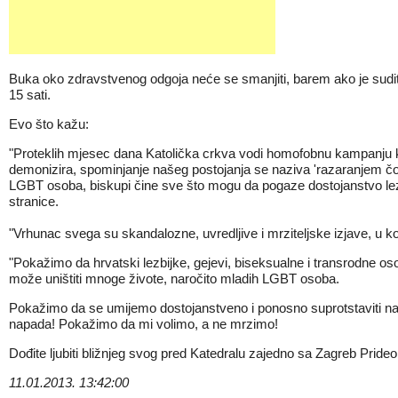
Buka oko zdravstvenog odgoja neće se smanjiti, barem ako je sudi
15 sati.
Evo što kažu:
"Proteklih mjesec dana Katolička crkva vodi homofobnu kampanju ka
demonizira, spominjanje našeg postojanja se naziva 'razaranjem čo
LGBT osoba, biskupi čine sve što mogu da pogaze dostojanstvo lezbi
stranice.
"Vrhunac svega su skandalozne, uvredljive i mrziteljske izjave, u koj
"Pokažimo da hrvatski lezbijke, gejevi, biseksualne i transrodne osobe,
može uništiti mnoge živote, naročito mladih LGBT osoba.
Pokažimo da se umijemo dostojanstveno i ponosno suprotstaviti na
napada! Pokažimo da mi volimo, a ne mrzimo!
Dođite ljubiti bližnjeg svog pred Katedralu zajedno sa Zagreb Pride
11.01.2013. 13:42:00