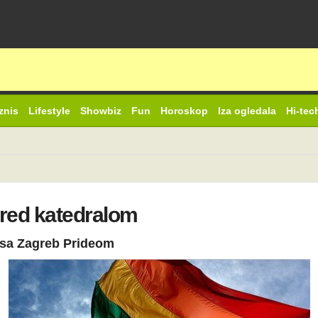
znis
Lifestyle
Showbiz
Fun
Horoskop
Iza ogledala
Hi-tec
 pred katedralom
o sa Zagreb Prideom