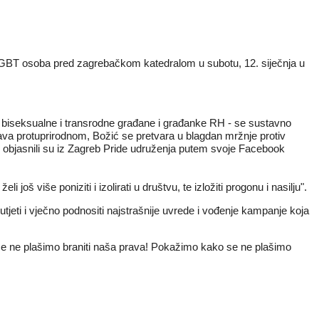
LGBT osoba pred zagrebačkom katedralom u subotu, 12. siječnja u
, biseksualne i transrodne građane i građanke RH - se sustavno
va protuprirodnom, Božić se pretvara u blagdan mržnje protiv
, objasnili su iz Zagreb Pride udruženja putem svoje Facebook
 više poniziti i izolirati u društvu, te izložiti progonu i nasilju".
 šutjeti i vječno podnositi najstrašnije uvrede i vođenje kampanje koja
se ne plašimo braniti naša prava! Pokažimo kako se ne plašimo