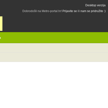
Desktop verzija
Dobrodošli na Metro-portal.hr!
Prijavite se
ili
nam se pridružite :)
h