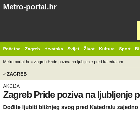
Metro-portal.hr
Početna
Zagreb
Hrvatska
Svijet
Život
Kultura
Sport
Bi
Metro-portal.hr
»
Zagreb Pride poziva na ljubljenje pred katedralom
« ZAGREB
AKCIJA
Zagreb Pride poziva na ljubljenje
Dođite ljubiti bližnjeg svog pred Katedralu zajedn