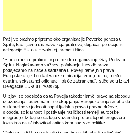
Pažljivo pratimo pripreme oko organizacije Povorke ponosa u
Splitu, kao i javnu raspravu koja prati ovaj događaj, poručuju iz
delegacije EU-a u Hrvatskoj, prenosi Hina.
"S pozornošću pratimo pripreme oko organizacije Gay Pridea u
Splitu. Naglašavamo važnost poštivanja ljudskih prava i
podsjećamo na načela sadržana u Povelji temeljnih prava
Europske unije: bilo kakva diskriminacija temeljene na, među
ostalim, seksualnoj orijentaciji bit će zabranjena", ističe se u izjavi
Delegacije EU-a u Hrvatskoj.
U izjavi se podsjeća da ta Povelja također jamči pravo na slobodu
izražavanja i pravo na mirno okupljanje. Europska unija smatra da
su temeljne vrijednosti poput ljudskih prava i pravne države,
slobode, solidarnosti i poštivanje različitosti temelji europske
integracije. Iz tog se razloga važan dio pretpristupnih pregovora
fokusirao na učinkovitost antidiskriminacijske politike.
"Delegacija EU-a pozdravlja izjave hrvatskih vlasti, uključujući i