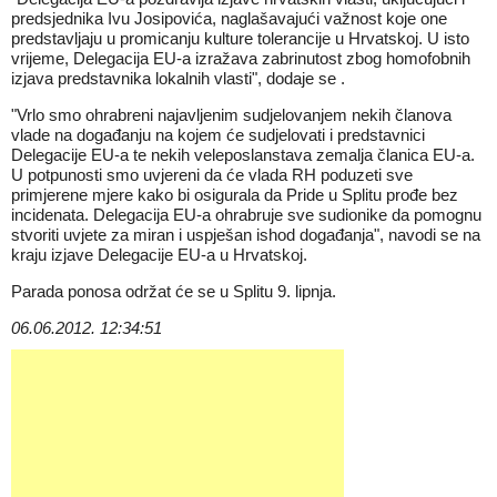
predsjednika Ivu Josipovića, naglašavajući važnost koje one
predstavljaju u promicanju kulture tolerancije u Hrvatskoj. U isto
vrijeme, Delegacija EU-a izražava zabrinutost zbog homofobnih
izjava predstavnika lokalnih vlasti", dodaje se .
"Vrlo smo ohrabreni najavljenim sudjelovanjem nekih članova
vlade na događanju na kojem će sudjelovati i predstavnici
Delegacije EU-a te nekih veleposlanstava zemalja članica EU-a.
U potpunosti smo uvjereni da će vlada RH poduzeti sve
primjerene mjere kako bi osigurala da Pride u Splitu prođe bez
incidenata. Delegacija EU-a ohrabruje sve sudionike da pomognu
stvoriti uvjete za miran i uspješan ishod događanja", navodi se na
kraju izjave Delegacije EU-a u Hrvatskoj.
Parada ponosa održat će se u Splitu 9. lipnja.
06.06.2012. 12:34:51