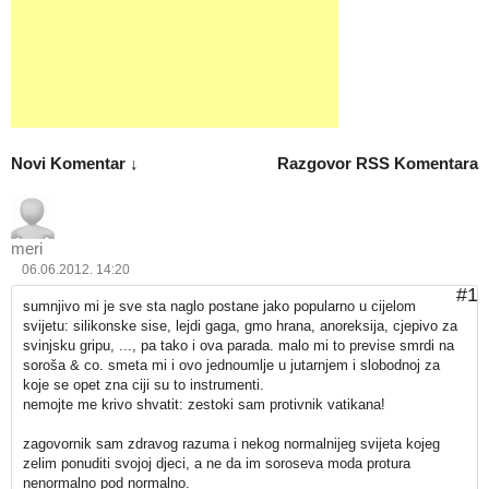
Novi Komentar ↓
Razgovor
RSS Komentara
meri
06.06.2012. 14:20
#1
sumnjivo mi je sve sta naglo postane jako popularno u cijelom
svijetu: silikonske sise, lejdi gaga, gmo hrana, anoreksija, cjepivo za
svinjsku gripu, ..., pa tako i ova parada. malo mi to previse smrdi na
soroša & co. smeta mi i ovo jednoumlje u jutarnjem i slobodnoj za
koje se opet zna ciji su to instrumenti.
nemojte me krivo shvatit: zestoki sam protivnik vatikana!
zagovornik sam zdravog razuma i nekog normalnijeg svijeta kojeg
zelim ponuditi svojoj djeci, a ne da im soroseva moda protura
nenormalno pod normalno.