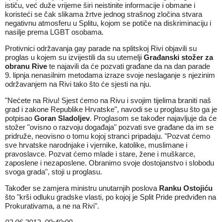
ističu, već duže vrijeme širi neistinite informacije i obmane i
koristeći se čak slikama žrtve jednog strašnog zločina stvara
negativnu atmosferu u Splitu, kojom se potiče na diskriminaciju i
nasilje prema LGBT osobama.
Protivnici održavanja gay parade na splitskoj Rivi objavili su
proglas u kojem su izvijestili da su utemelji
Građanski stožer za
obranu Rive
te najavili da će pozvati građane da na dan parade
9. lipnja nenasilnim metodama izraze svoje neslaganje s njezinim
održavanjem na Rivi tako što će sjesti na nju.
"Nećete na Rivu! Sjest ćemo na Rivu i svojim tijelima braniti naš
grad i zakone Republike Hrvatske", navodi se u proglasu što ga je
potpisao
Goran Sladoljev
. Proglasom se također najavljuje da će
stožer "ovisno o razvoju događaja" pozvati sve građane da im se
pridruže, neovisno o tomu kojoj stranci pripadaju. "Pozvat ćemo
sve hrvatske narodnjake i vjernike, katolike, muslimane i
pravoslavce. Pozvat ćemo mlade i stare, žene i muškarce,
zaposlene i nezaposlene. Obranimo svoje dostojanstvo i slobodu
svoga grada", stoji u proglasu.
Također se zamjera ministru unutarnjih poslova
Ranku Ostojiću
što "krši odluku gradske vlasti, po kojoj je Split Pride predviđen na
Prokurativama, a ne na Rivi".