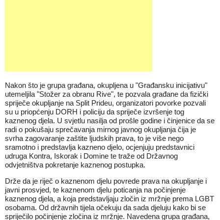
Nakon što je grupa građana, okupljena u "Građansku inicijativu"
utemeljila "Stožer za obranu Rive", te pozvala građane da fizički
spriječe okupljanje na Split Prideu, organizatori povorke pozvali
su u priopćenju DORH i policiju da spriječe izvršenje tog
kaznenog djela. U svjetlu nasilja od prošle godine i činjenice da se
radi o pokušaju sprečavanja mirnog javnog okupljanja čija je
svrha zagovaranje zaštite ljudskih prava, to je više nego
sramotno i predstavlja kazneno djelo, ocjenjuju predstavnici
udruga Kontra, Iskorak i Domine te traže od Državnog
odvjetništva pokretanje kaznenog postupka.
Drže da je riječ o kaznenom djelu povrede prava na okupljanje i
javni prosvjed, te kaznenom djelu poticanja na počinjenje
kaznenog djela, a koja predstavljaju zločin iz mržnje prema LGBT
osobama. Od državnih tijela očekuju da sada djeluju kako bi se
spriječilo počinjenje zločina iz mržnje. Navedena grupa građana,