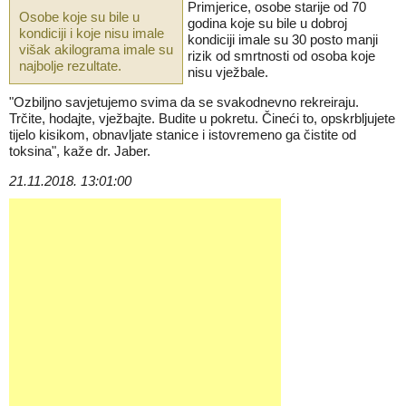
Primjerice, osobe starije od 70
Osobe koje su bile u
godina koje su bile u dobroj
kondiciji i koje nisu imale
kondiciji imale su 30 posto manji
višak akilograma imale su
rizik od smrtnosti od osoba koje
najbolje rezultate.
nisu vježbale.
"Ozbiljno savjetujemo svima da se svakodnevno rekreiraju.
Trčite, hodajte, vježbajte. Budite u pokretu. Čineći to, opskrbljujete
tijelo kisikom, obnavljate stanice i istovremeno ga čistite od
toksina", kaže dr. Jaber.
21.11.2018. 13:01:00