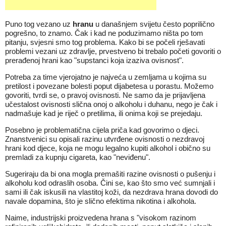
Puno tog vezano uz
hranu
u današnjem svijetu često poprilično
pogrešno, to znamo. Čak i kad ne poduzimamo ništa po tom
pitanju, svjesni smo tog problema. Kako bi se počeli rješavati
problemi vezani uz zdravlje, prvestveno bi trebalo početi govoriti o
prerađenoj hrani kao "supstanci koja izaziva ovisnost".
Potreba za time vjerojatno je najveća u zemljama u kojima su
pretilost i povezane bolesti poput dijabetesa u porastu. Možemo
govoriti, tvrdi se, o pravoj ovisnosti. Ne samo da je prijavljena
učestalost ovisnosti slična onoj o alkoholu i duhanu, nego je čak i
nadmašuje kad je riječ o pretilima, ili onima koji se prejedaju.
Posebno je problematična cijela priča kad govorimo o djeci.
Znanstvenici su opisali razinu utvrđene ovisnosti o nezdravoj
hrani kod djece, koja ne mogu legalno kupiti alkohol i obično su
premladi za kupnju cigareta, kao "neviđenu".
Sugeriraju da bi ona mogla premašiti razine ovisnosti o pušenju i
alkoholu kod odraslih osoba. Čini se, kao što smo već sumnjali i
sami ili čak iskusili na vlastitoj koži, da nezdrava hrana dovodi do
navale dopamina, što je slično efektima nikotina i alkohola.
Naime, industrijski proizvedena hrana s "visokom razinom