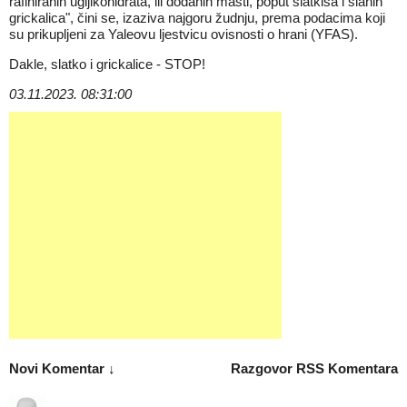
rafiniranih ugljikohidrata, ili dodanih masti, poput slatkiša i slanih
grickalica", čini se, izaziva najgoru žudnju, prema podacima koji
su prikupljeni za Yaleovu ljestvicu ovisnosti o hrani (YFAS).
Dakle, slatko i grickalice - STOP!
03.11.2023. 08:31:00
Novi Komentar ↓
Razgovor
RSS Komentara