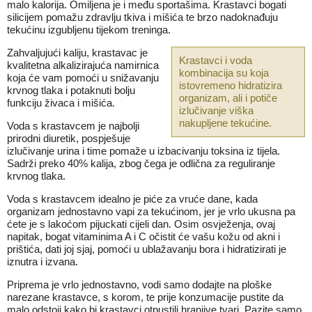
malo kalorija. Omiljena je i među sportašima. Krastavci bogati
silicijem pomažu zdravlju tkiva i mišića te brzo nadoknađuju
tekućinu izgubljenu tijekom treninga.
Zahvaljujući kaliju, krastavac je
Krastavci i voda
kvalitetna alkalizirajuća namirnica
kombinacija su koja
koja će vam pomoći u snižavanju
istovremeno hidratizira
krvnog tlaka i potaknuti bolju
organizam, ali i potiče
funkciju živaca i mišića.
izlučivanje viška
nakupljene tekućine.
Voda s krastavcem je najbolji
prirodni diuretik, pospješuje
izlučivanje urina i time pomaže u izbacivanju toksina iz tijela.
Sadrži preko 40% kalija, zbog čega je odlična za reguliranje
krvnog tlaka.
Voda s krastavcem idealno je piće za vruće dane, kada
organizam jednostavno vapi za tekućinom, jer je vrlo ukusna pa
ćete je s lakoćom pijuckati cijeli dan. Osim osvježenja, ovaj
napitak, bogat vitaminima A i C očistit će vašu kožu od akni i
prištića, dati joj sjaj, pomoći u ublažavanju bora i hidratizirati je
iznutra i izvana.
Priprema je vrlo jednostavno, vodi samo dodajte na ploške
narezane krastavce, s korom, te prije konzumacije pustite da
malo odstoji kako bi krastavci otpustili hranjive tvari. Pazite samo