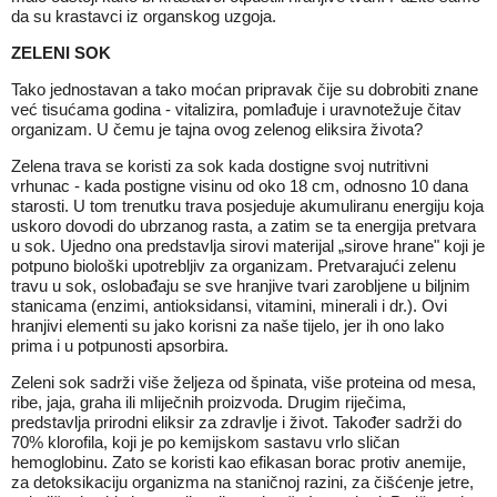
da su krastavci iz organskog uzgoja.
ZELENI SOK
Tako jednostavan a tako moćan pripravak čije su dobrobiti znane
već tisućama godina - vitalizira, pomlađuje i uravnotežuje čitav
organizam. U čemu je tajna ovog zelenog eliksira života?
Zelena trava se koristi za sok kada dostigne svoj nutritivni
vrhunac - kada postigne visinu od oko 18 cm, odnosno 10 dana
starosti. U tom trenutku trava posjeduje akumuliranu energiju koja
uskoro dovodi do ubrzanog rasta, a zatim se ta energija pretvara
u sok. Ujedno ona predstavlja sirovi materijal „sirove hrane" koji je
potpuno biološki upotrebljiv za organizam. Pretvarajući zelenu
travu u sok, oslobađaju se sve hranjive tvari zarobljene u biljnim
stanicama (enzimi, antioksidansi, vitamini, minerali i dr.). Ovi
hranjivi elementi su jako korisni za naše tijelo, jer ih ono lako
prima i u potpunosti apsorbira.
Zeleni sok sadrži više željeza od špinata, više proteina od mesa,
ribe, jaja, graha ili mliječnih proizvoda. Drugim riječima,
predstavlja prirodni eliksir za zdravlje i život. Također sadrži do
70% klorofila, koji je po kemijskom sastavu vrlo sličan
hemoglobinu. Zato se koristi kao efikasan borac protiv anemije,
za detoksikaciju organizma na staničnoj razini, za čišćenje jetre,