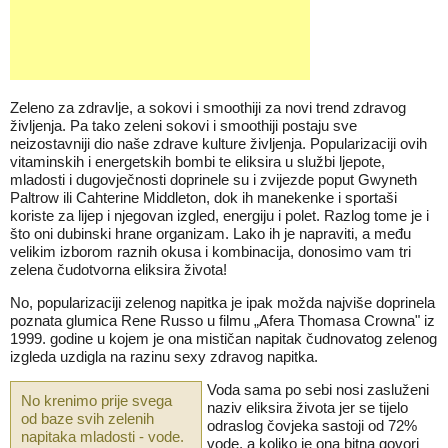
Zeleno za zdravlje, a sokovi i smoothiji za novi trend zdravog
življenja. Pa tako zeleni sokovi i smoothiji postaju sve
neizostavniji dio naše zdrave kulture življenja. Popularizaciji ovih
vitaminskih i energetskih bombi te eliksira u službi ljepote,
mladosti i dugovječnosti doprinele su i zvijezde poput Gwyneth
Paltrow ili Cahterine Middleton, dok ih manekenke i sportaši
koriste za lijep i njegovan izgled, energiju i polet. Razlog tome je i
što oni dubinski hrane organizam. Lako ih je napraviti, a među
velikim izborom raznih okusa i kombinacija, donosimo vam tri
zelena čudotvorna eliksira života!
No, popularizaciji zelenog napitka je ipak možda najviše doprinela
poznata glumica Rene Russo u filmu „Afera Thomasa Crowna" iz
1999. godine u kojem je ona mističan napitak čudnovatog zelenog
izgleda uzdigla na razinu sexy zdravog napitka.
Voda sama po sebi nosi zasluženi
No krenimo prije svega
naziv eliksira života jer se tijelo
od baze svih zelenih
odraslog čovjeka sastoji od 72%
napitaka mladosti - vode.
vode, a koliko je ona bitna govori