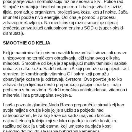
poboljšanje vida i normalizaciju razine šećera u krvi. Potiče rad
štitnjače i smanjuje kiselost organizma. Izbacuje višak sluzi iz
tijela, pomlađuje organizam, proljepšava kožu, kosu i nokte. Jača
imunitet i podiže nivo energije. Odlična je pomoć u procesu
zdravog mršavljenja. Na medicinskoj razini smanjuje utjecaj
zračenja zahvaljujući antiupalnom enzimu SOD-u (super-oksid-
dismutazi).
SMOOTHIE OD KELJA
Kelj je namirnica koju nismo navikli konzumirati sirovu, ali upravo
u njegovom ne termičkom obrađivanju leži tajna ovog eliksira
mladosti. Smoothie od kelja je zapanjujući multivitaminski napitak
dobar za našu kožu. Sadrži vitamin A koji pomaže unaprijediti rast
stranica, te kombinaciju vitamina C i bakra koji pomažu
obnavljanje kože te ju održavaju čvrstom. Ovo povrće je toliko
zdravo da ga liječnici često preporučuju pacijentima koji imaju
problema s bubrezima. Sadrži mnoštvo antioksidansa, vitamina i
minerala i ima protuupalna svojstva.
I naša poznata glumica Nada Rocco preporučuje sirovi kelj kao
svoje najjače oružje koje joj je služilo za pobjedu nad
osteoporozom, te za koji kaže da sadrži najveću količinu
najkvalitetnijeg kalcija koji se lako ugrađuje u naše kosti, za
razliku od kalcija u tabletama, koji umjesto da ojača kosti,
navodno dovodi do stvaranja bubrežnih kamenaca.