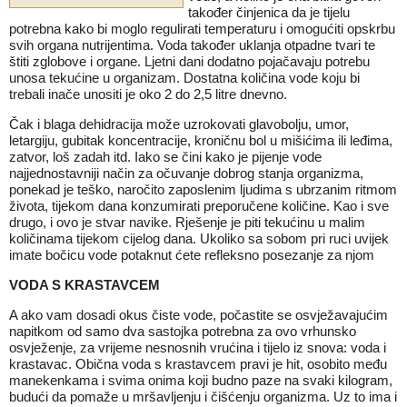
također činjenica da je tijelu
potrebna kako bi moglo regulirati temperaturu i omogućiti opskrbu
svih organa nutrijentima. Voda također uklanja otpadne tvari te
štiti zglobove i organe. Ljetni dani dodatno pojačavaju potrebu
unosa tekućine u organizam. Dostatna količina vode koju bi
trebali inače unositi je oko 2 do 2,5 litre dnevno.
Čak i blaga dehidracija može uzrokovati glavobolju, umor,
letargiju, gubitak koncentracije, kroničnu bol u mišićima ili leđima,
zatvor, loš zadah itd. Iako se čini kako je pijenje vode
najjednostavniji način za očuvanje dobrog stanja organizma,
ponekad je teško, naročito zaposlenim ljudima s ubrzanim ritmom
života, tijekom dana konzumirati preporučene količine. Kao i sve
drugo, i ovo je stvar navike. Rješenje je piti tekućinu u malim
količinama tijekom cijelog dana. Ukoliko sa sobom pri ruci uvijek
imate bočicu vode potaknut ćete refleksno posezanje za njom
VODA S KRASTAVCEM
A ako vam dosadi okus čiste vode, počastite se osvježavajućim
napitkom od samo dva sastojka potrebna za ovo vrhunsko
osvježenje, za vrijeme nesnosnih vrućina i tijelo iz snova: voda i
krastavac. Obična voda s krastavcem pravi je hit, osobito među
manekenkama i svima onima koji budno paze na svaki kilogram,
budući da pomaže u mršavljenju i čišćenju organizma. Uz to ima i