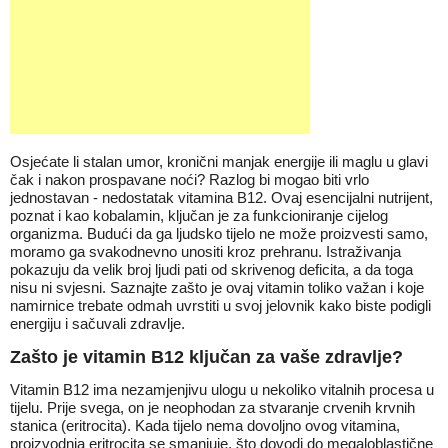
Osjećate li stalan umor, kronični manjak energije ili maglu u glavi
čak i nakon prospavane noći? Razlog bi mogao biti vrlo
jednostavan - nedostatak vitamina B12. Ovaj esencijalni nutrijent,
poznat i kao kobalamin, ključan je za funkcioniranje cijelog
organizma. Budući da ga ljudsko tijelo ne može proizvesti samo,
moramo ga svakodnevno unositi kroz prehranu. Istraživanja
pokazuju da velik broj ljudi pati od skrivenog deficita, a da toga
nisu ni svjesni. Saznajte zašto je ovaj vitamin toliko važan i koje
namirnice trebate odmah uvrstiti u svoj jelovnik kako biste podigli
energiju i sačuvali zdravlje.
Zašto je vitamin B12 ključan za vaše zdravlje?
Vitamin B12 ima nezamjenjivu ulogu u nekoliko vitalnih procesa u
tijelu. Prije svega, on je neophodan za stvaranje crvenih krvnih
stanica (eritrocita). Kada tijelo nema dovoljno ovog vitamina,
proizvodnja eritrocita se smanjuje, što dovodi do megaloblastične