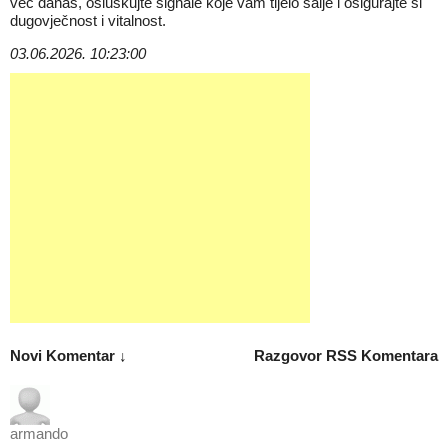
već danas, osluškujte signale koje vam tijelo šalje i osigurajte si
dugovječnost i vitalnost.
03.06.2026. 10:23:00
Novi Komentar ↓
Razgovor
RSS Komentara
armando