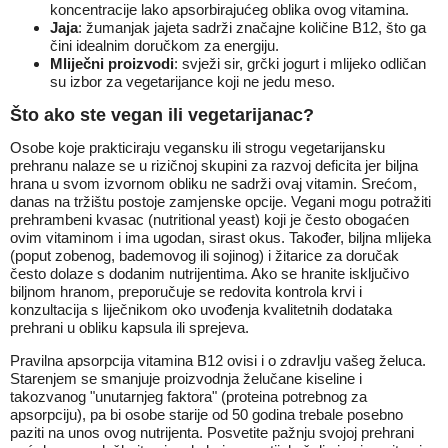
koncentracije lako apsorbirajućeg oblika ovog vitamina.
Jaja
: žumanjak jajeta sadrži značajne količine B12, što ga
čini idealnim doručkom za energiju.
Mliječni proizvodi
: svježi sir, grčki jogurt i mlijeko odličan
su izbor za vegetarijance koji ne jedu meso.
Što ako ste vegan ili vegetarijanac?
Osobe koje prakticiraju vegansku ili strogu vegetarijansku
prehranu nalaze se u rizičnoj skupini za razvoj deficita jer biljna
hrana u svom izvornom obliku ne sadrži ovaj vitamin. Srećom,
danas na tržištu postoje zamjenske opcije. Vegani mogu potražiti
prehrambeni kvasac (nutritional yeast) koji je često obogaćen
ovim vitaminom i ima ugodan, sirast okus. Također, biljna mlijeka
(poput zobenog, bademovog ili sojinog) i žitarice za doručak
često dolaze s dodanim nutrijentima. Ako se hranite isključivo
biljnom hranom, preporučuje se redovita kontrola krvi i
konzultacija s liječnikom oko uvođenja kvalitetnih dodataka
prehrani u obliku kapsula ili sprejeva.
Pravilna apsorpcija vitamina B12 ovisi i o zdravlju vašeg želuca.
Starenjem se smanjuje proizvodnja želučane kiseline i
takozvanog "unutarnjeg faktora" (proteina potrebnog za
apsorpciju), pa bi osobe starije od 50 godina trebale posebno
paziti na unos ovog nutrijenta. Posvetite pažnju svojoj prehrani