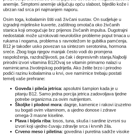
anemije. Simptomi anemije uključuju opću slabost, bljedilo kože i
ubrzan rad srca pri najmanjem naporu.
Osim toga, kobalamin štiti vaš živčani sustav. On sudjeluje u
izgradnji mijelinske kuverte, zaštitnog omotača oko živčanih
stanica koji omogućuje brz prijenos živčanih impulsa. Dugotrajni
nedostatak može uzrokovati neurološke probleme poput trnaca u
rukama i nogama, problema s ravnotežom te gubitka pamćenja.
B12 je također usko povezan sa sintezom serotonina, hormona
sreće. Zbog toga njegov manjak često vodi do promjena
raspoloženja, razdražljivosti, pa čak i depresivnih stanja.Najbolji
prirodni izvori vitamina B12Ovaj se vitamin primarno nalazi u
namirnicama životinjskog podrijetla. Ako želite brzo i prirodno
podići razinu kobalamina u krvi, ove namirnice trebaju postati
temelj vaše prehrane:
Goveđa i pileća jetrica
: apsolutni šampion kada je u
pitanju B12. Samo jedna porcija jetrica zadovoljava tjedne
potrebe organizma za ovim nutrijentom.
Školjke i plodovi mora
: dagnje, kamenice i rakovi izuzetno
su bogati ovim vitaminom, a ujedno donose i zdrave
omega-3 masne kiseline.
Plava i bijela riba
: losos, tuna, skuša i sardine izvrsni su
izvori koji ujedno čuvaju zdravlje srca i krvnih žila.
Crveno meso i piletina
: govedina i puretina sadrže visoke