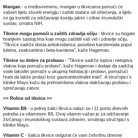
Mangan
- u međuvremenu, mangan u tikvicama pomoći će
vašem tijelu stvoriti energiju i zaštiti stanice od oštećenja, a tijelo
će ga koristiti za održavanje kostiju jakim i zdrav imunološki
sustav, smatra NIH.
Tikvice mogu pomoći u zaštiti zdravlja očiju
- tikvice su bogate
hranjivim sastojcima koje mogu zaštititi vaš vid i zdravlje očiju.
"Tikvice sadrže dosta antioksidansa, posebno karotenoida poput
luteina, zeaksantina i beta-karotena", kaže Hageman.
Tikvice su dobre za probavu
- "Tikvice sadrže topiva i netopiva
vlakna koja pomažu probavi", kaže Hageman i dodaje da sadržaj
vode također pomaže u ukupnoj hidrataciji i probavi, pomažući
hrani da lakše prolazi kroz gastrointestinalni trakt". A stručnjaci s
klinike Mayo kažu da prehrambena vlakna olakšavaju probavu i
sprečavaju zatvor.
>> Rolice od tikvica >>
Vitamin B6
- u jednoj šalici tikvica nalazi se i 11 posto dnevnih
potreba za vitaminom B6. Ovaj vitamin važan je za održavanje
živčanog i imunološkog sustava zdravim, smatraju stručnjaci s
klinike Mayo.
Vitamin C
- šalica tikvice osigurat će vam četvrtinu dnevne