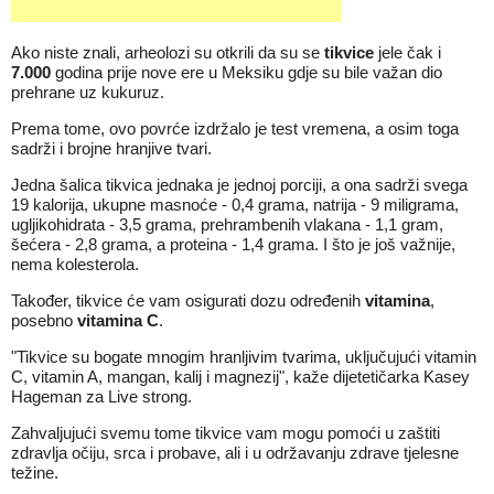
Ako niste znali, arheolozi su otkrili da su se
tikvice
jele čak i
7.000
godina prije nove ere u Meksiku gdje su bile važan dio
prehrane uz kukuruz.
Prema tome, ovo povrće izdržalo je test vremena, a osim toga
sadrži i brojne hranjive tvari.
Jedna šalica tikvica jednaka je jednoj porciji, a ona sadrži svega
19 kalorija, ukupne masnoće - 0,4 grama, natrija - 9 miligrama,
ugljikohidrata - 3,5 grama, prehrambenih vlakana - 1,1 gram,
šećera - 2,8 grama, a proteina - 1,4 grama. I što je još važnije,
nema kolesterola.
Također, tikvice će vam osigurati dozu određenih
vitamina
,
posebno
vitamina C
.
"Tikvice su bogate mnogim hranljivim tvarima, uključujući vitamin
C, vitamin A, mangan, kalij i magnezij", kaže dijetetičarka Kasey
Hageman za
Live strong
.
Zahvaljujući svemu tome tikvice vam mogu pomoći u zaštiti
zdravlja očiju, srca i probave, ali i u održavanju zdrave tjelesne
težine.