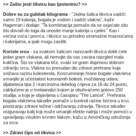
>> Zašto jesti tikvicu kao tjesteninu? >>
Dobre su za gubitak kilograma
- "Jedna šalica tikvica sadrži
samo 19 kalorija, bogata je vodom i sadrži vlakna", kaže
Hageman i dodaje: "Ta kombinacija pomaže da se osjećate sito
što dovodi do toga da unosite manje kalorija u cjelini." Kao i
većina voća i povrća, i tikvice su prirodno siromašne masnoćama
i kalorijama, a ipak mogu zasititi.
Koriste srcu
- sa svakom šalicom narezanih tikvica dobit ćete
jedan gram vlakana, ali nemojte da vas zavara naizgled mala
količina. Što se vlakana tiče, svaki se gram doprinosi dobrom
zdravlju srca. Vlakna su presudan dio zdrave prehrane koja
snižava razinu kolesterola. Konzumiranje hrane bogate vlaknima
smanjilo je učestalost koronarnih bolesti, moždanog udara,
dijabetesa tipa 2 i karcinoma debelog crijeva za 16 do 24 posto,
zaključeno je u metaanalizi kojom je obuhvaćeno gotovo 250
studija, a koja je objavljena u časopisu "The Lancet". Prehrana
bogata vlaknima također pomaže u kontroli razine šećera u krvi,
postizanju zdrave težine i održavanju zdravlja. Tikvice također
osiguravaju kalij koji može umanjiti efekte natrija i može pomoći u
upravljanju visokim krvnim tlakom, kažu iz Američkog udruženja
za srce.
>> Zdravi čips od tikvica >>