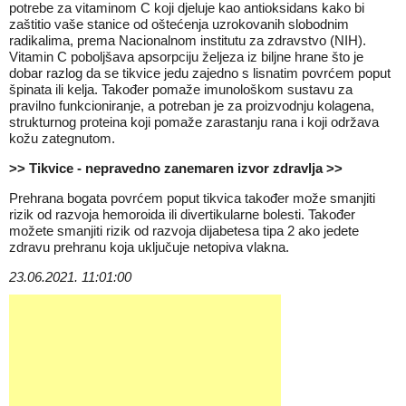
potrebe za vitaminom C koji djeluje kao antioksidans kako bi
zaštitio vaše stanice od oštećenja uzrokovanih slobodnim
radikalima, prema Nacionalnom institutu za zdravstvo (NIH).
Vitamin C poboljšava apsorpciju željeza iz biljne hrane što je
dobar razlog da se tikvice jedu zajedno s lisnatim povrćem poput
špinata ili kelja. Također pomaže imunološkom sustavu za
pravilno funkcioniranje, a potreban je za proizvodnju kolagena,
strukturnog proteina koji pomaže zarastanju rana i koji održava
kožu zategnutom.
>> Tikvice - nepravedno zanemaren izvor zdravlja >>
Prehrana bogata povrćem poput tikvica također može smanjiti
rizik od razvoja hemoroida ili divertikularne bolesti. Također
možete smanjiti rizik od razvoja dijabetesa tipa 2 ako jedete
zdravu prehranu koja uključuje netopiva vlakna.
23.06.2021. 11:01:00