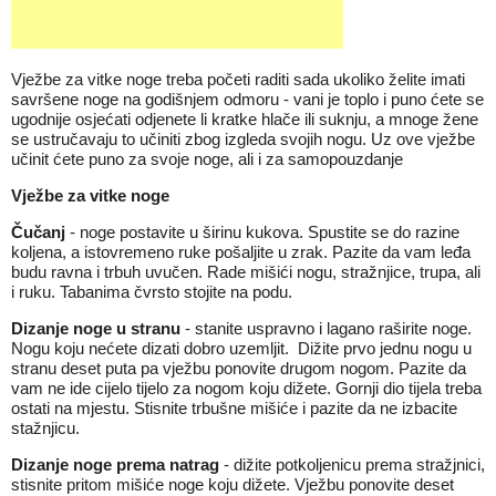
Vježbe za vitke noge treba početi raditi sada ukoliko želite imati
savršene noge na godišnjem odmoru - vani je toplo i puno ćete se
ugodnije osjećati odjenete li kratke hlače ili suknju, a mnoge žene
se ustručavaju to učiniti zbog izgleda svojih nogu. Uz ove vježbe
učinit ćete puno za svoje noge, ali i za samopouzdanje
Vježbe za vitke noge
Čučanj
- noge postavite u širinu kukova. Spustite se do razine
koljena, a istovremeno ruke pošaljite u zrak. Pazite da vam leđa
budu ravna i trbuh uvučen. Rade mišići nogu, stražnjice, trupa, ali
i ruku. Tabanima čvrsto stojite na podu.
Dizanje noge u stranu
- stanite uspravno i lagano raširite noge.
Nogu koju nećete dizati dobro uzemljit. Dižite prvo jednu nogu u
stranu deset puta pa vježbu ponovite drugom nogom. Pazite da
vam ne ide cijelo tijelo za nogom koju dižete. Gornji dio tijela treba
ostati na mjestu. Stisnite trbušne mišiće i pazite da ne izbacite
stažnjicu.
Dizanje noge prema natrag
- dižite potkoljenicu prema stražjnici,
stisnite pritom mišiće noge koju dižete. Vježbu ponovite deset