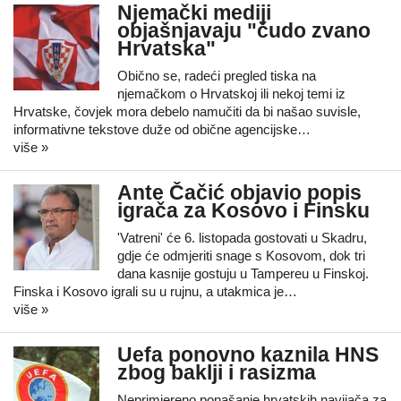
Njemački mediji
objašnjavaju "čudo zvano
Hrvatska"
Obično se, radeći pregled tiska na
njemačkom o Hrvatskoj ili nekoj temi iz
Hrvatske, čovjek mora debelo namučiti da bi našao suvisle,
informativne tekstove duže od obične agencijske…
više »
Ante Čačić objavio popis
igrača za Kosovo i Finsku
'Vatreni' će 6. listopada gostovati u Skadru,
gdje će odmjeriti snage s Kosovom, dok tri
dana kasnije gostuju u Tampereu u Finskoj.
Finska i Kosovo igrali su u rujnu, a utakmica je…
više »
Uefa ponovno kaznila HNS
zbog baklji i rasizma
Neprimjereno ponašanje hrvatskih navijača za