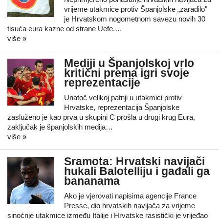
vrijeme utakmice protiv Španjolske „zaradilo"
je Hrvatskom nogometnom savezu novih 30
tisuća eura kazne od strane Uefe.…
više »
Mediji u Španjolskoj vrlo
kritični prema igri svoje
reprezentacije
Unatoč velikoj patnji u utakmici protiv
Hrvatske, reprezentacija Španjolske
zasluženo je kao prva u skupini C prošla u drugi krug Eura,
zaključak je španjolskih medija…
više »
Sramota: Hrvatski navijači
hukali Balotelliju i gađali ga
bananama
Ako je vjerovati napisima agencije France
Presse, dio hrvatskih navijača za vrijeme
sinoćnje utakmice između Italije i Hrvatske rasistički je vrijeđao