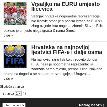
Vrsaljko na EURU umjesto
Iličevića
Veznjak hrvatske nogometne reprezentacije
Ivo Iličević otpao je s popisa igrača za EURO
zbog ozljede lista noge, a izbornik Slaven Bilić
pozvao je umjesto njega igrača Dinama Šimu…
više »
Hrvatska na najnovijoj
ljestvici FIFA-e i dalje osma
Na najnovijoj rang listi koju redovito donosi
FIFA, naša je nogometna reprezentacija
zadržala osmo mjesto, prenosi Hina. Najveća
promjena dogodila se na samom vrhu gdje je Urugvaj…
više »
Sljedeća stranica
Stranica
/ 7
Natrag na vrh ↑