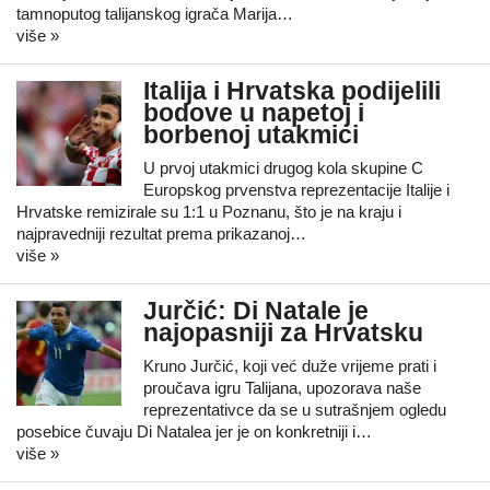
tamnoputog talijanskog igrača Marija…
više »
Italija i Hrvatska podijelili
bodove u napetoj i
borbenoj utakmici
U prvoj utakmici drugog kola skupine C
Europskog prvenstva reprezentacije Italije i
Hrvatske remizirale su 1:1 u Poznanu, što je na kraju i
najpravedniji rezultat prema prikazanoj…
više »
Jurčić: Di Natale je
najopasniji za Hrvatsku
Kruno Jurčić, koji već duže vrijeme prati i
proučava igru Talijana, upozorava naše
reprezentativce da se u sutrašnjem ogledu
posebice čuvaju Di Natalea jer je on konkretniji i…
više »