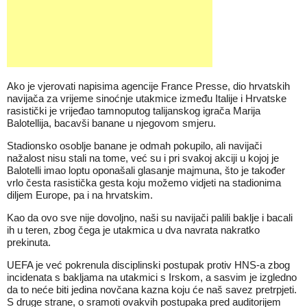
Ako je vjerovati napisima agencije France Presse, dio hrvatskih
navijača za vrijeme sinoćnje utakmice između Italije i Hrvatske
rasistički je vrijeđao tamnoputog talijanskog igrača Marija
Balotellija, bacavši banane u njegovom smjeru.
Stadionsko osoblje banane je odmah pokupilo, ali navijači
nažalost nisu stali na tome, već su i pri svakoj akciji u kojoj je
Balotelli imao loptu oponašali glasanje majmuna, što je također
vrlo česta rasistička gesta koju možemo vidjeti na stadionima
diljem Europe, pa i na hrvatskim.
Kao da ovo sve nije dovoljno, naši su navijači palili baklje i bacali
ih u teren, zbog čega je utakmica u dva navrata nakratko
prekinuta.
UEFA je već pokrenula disciplinski postupak protiv HNS-a zbog
incidenata s bakljama na utakmici s Irskom, a sasvim je izgledno
da to neće biti jedina novčana kazna koju će naš savez pretrpjeti.
S druge strane, o sramoti ovakvih postupaka pred auditorijem