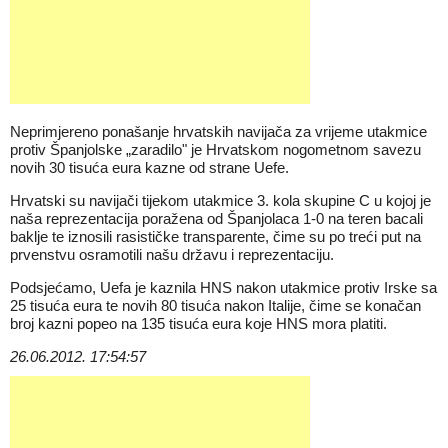
Neprimjereno ponašanje hrvatskih navijača za vrijeme utakmice
protiv Španjolske „zaradilo" je Hrvatskom nogometnom savezu
novih 30 tisuća eura kazne od strane Uefe.
Hrvatski su navijači tijekom utakmice 3. kola skupine C u kojoj je
naša reprezentacija poražena od Španjolaca 1-0 na teren bacali
baklje te iznosili rasističke transparente, čime su po treći put na
prvenstvu osramotili našu državu i reprezentaciju.
Podsjećamo, Uefa je kaznila HNS nakon utakmice protiv Irske sa
25 tisuća eura te novih 80 tisuća nakon Italije, čime se konačan
broj kazni popeo na 135 tisuća eura koje HNS mora platiti.
26.06.2012. 17:54:57