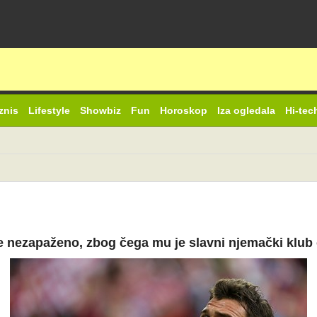
znis
Lifestyle
Showbiz
Fun
Horoskop
Iza ogledala
Hi-tec
e nezapaženo, zbog čega mu je slavni njemački klub 