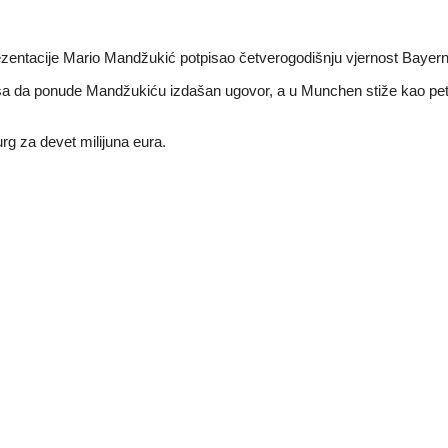
zentacije Mario Mandžukić potpisao četverogodišnju vjernost Bayern
 da ponude Mandžukiću izdašan ugovor, a u Munchen stiže kao peto po
rg za devet milijuna eura.