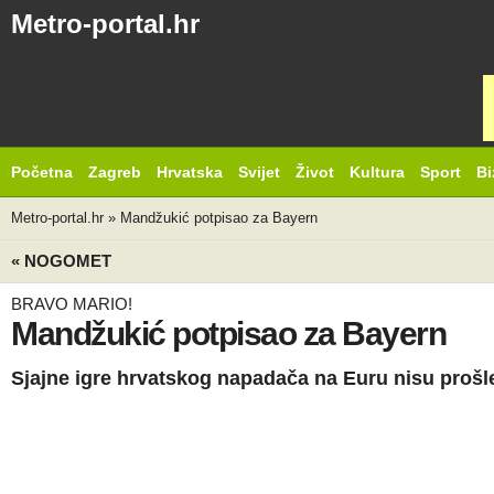
Metro-portal.hr
Početna
Zagreb
Hrvatska
Svijet
Život
Kultura
Sport
Bi
Metro-portal.hr
»
Mandžukić potpisao za Bayern
« NOGOMET
BRAVO MARIO!
Mandžukić potpisao za Bayern
Sjajne igre hrvatskog napadača na Euru nisu prošl