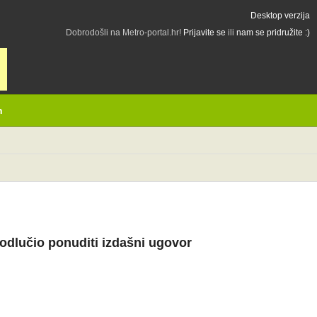
Desktop verzija
Dobrodošli na Metro-portal.hr!
Prijavite se
ili
nam se pridružite :)
h
odlučio ponuditi izdašni ugovor