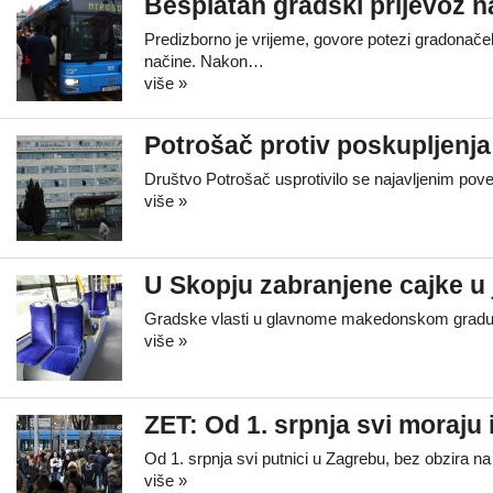
Besplatan gradski prijevoz n
Predizborno je vrijeme, govore potezi gradonače
načine. Nakon…
više »
Potrošač protiv poskupljenj
Društvo Potrošač usprotivilo se najavljenim pov
više »
U Skopju zabranjene cajke u
Gradske vlasti u glavnome makedonskom gradu Sk
više »
ZET: Od 1. srpnja svi moraju 
Od 1. srpnja svi putnici u Zagrebu, bez obzira n
više »