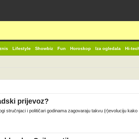
znis
Lifestyle
Showbiz
Fun
Horoskop
Iza ogledala
Hi-tec
adski prijevoz?
i stručnjaci i političari godinama zagovaraju takvu (r)evoluciju kako b