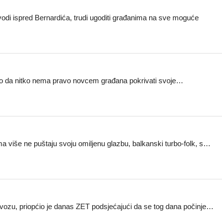
vodi ispred Bernardića, trudi ugoditi građanima na sve moguće
nilo da nitko nema pravo novcem građana pokrivati svoje…
više ne puštaju svoju omiljenu glazbu, balkanski turbo-folk, s…
ijevozu, priopćio je danas ZET podsjećajući da se tog dana počinje…