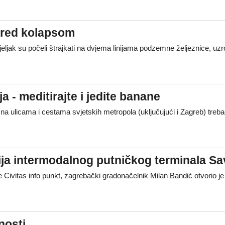
pred kolapsom
ljak su počeli štrajkati na dvjema linijama podzemne željeznice, uzr
a - meditirajte i jedite banane
judi na ulicama i cestama svjetskih metropola (uključujući i Zagreb) t
ija intermodalnog putničkog terminala Sa
Civitas info punkt, zagrebački gradonačelnik Milan Bandić otvorio je
nosti