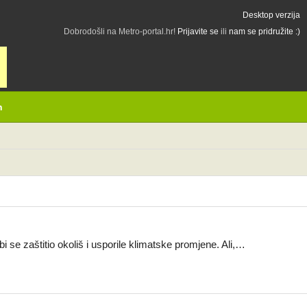
Desktop verzija
Dobrodošli na Metro-portal.hr!
Prijavite se
ili
nam se pridružite :)
h
i se zaštitio okoliš i usporile klimatske promjene. Ali,…