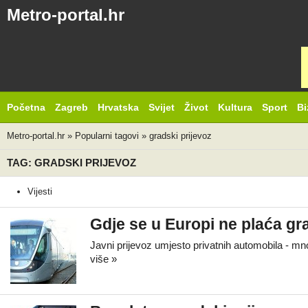
Metro-portal.hr
Početna
Zagreb
Hrvatska
Svijet
Život
Kultura
Sport
Bi
Metro-portal.hr
»
Popularni tagovi
»
gradski prijevoz
TAG: GRADSKI PRIJEVOZ
Vijesti
Gdje se u Europi ne plaća gr
Javni prijevoz umjesto privatnih automobila - mnog
više »