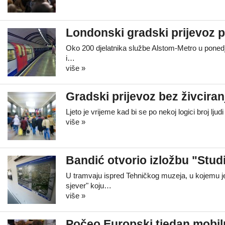
Londonski gradski prijevoz 
Oko 200 djelatnika službe Alstom-Metro u ponedje
i…
više »
Gradski prijevoz bez živciranj
Ljeto je vrijeme kad bi se po nekoj logici broj l
više »
Bandić otvorio izložbu "Stud
U tramvaju ispred Tehničkog muzeja, u kojemu je 
sjever" koju…
više »
Počeo Europski tjedan mobil