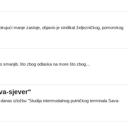
okujući manje zastoje, objavio je sindikat željezničkog, pomorskog
rebao smanjiti, što zbog odlaska na more što zbog…
va-sjever"
 danas izložbu "Studija intermodalnog putničkog terminala Sava-