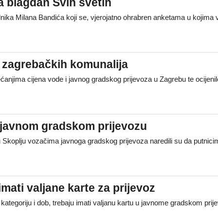
a blagdan Svih svetih
lnika Milana Bandića koji se, vjerojatno ohrabren anketama u kojima 
a zagrebačkih komunalija
ećanjima cijena vode i javnog gradskog prijevoza u Zagrebu te ocije
 javnom gradskom prijevozu
oplju vozačima javnoga gradskog prijevoza naredili su da putnicima 
imati valjane karte za prijevoz
a kategoriju i dob, trebaju imati valjanu kartu u javnome gradskom pr