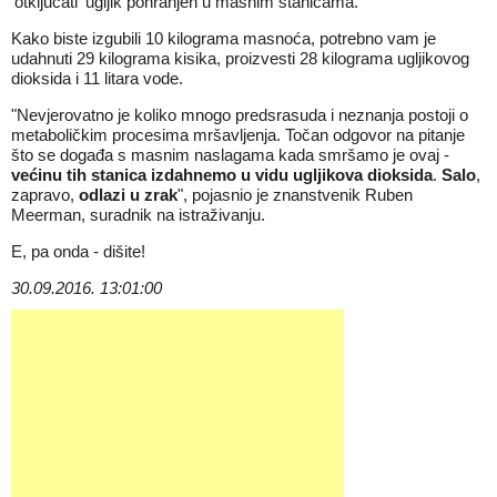
'otključati' ugljik pohranjen u masnim stanicama.
Kako biste izgubili 10 kilograma masnoća, potrebno vam je
udahnuti 29 kilograma kisika, proizvesti 28 kilograma ugljikovog
dioksida i 11 litara vode.
"Nevjerovatno je koliko mnogo predsrasuda i neznanja postoji o
metaboličkim procesima mršavljenja. Točan odgovor na pitanje
što se događa s masnim naslagama kada smršamo je ovaj -
većinu tih stanica izdahnemo u vidu ugljikova dioksida
.
Salo
,
zapravo,
odlazi u zrak
", pojasnio je znanstvenik Ruben
Meerman, suradnik na istraživanju.
E, pa onda - dišite!
30.09.2016. 13:01:00