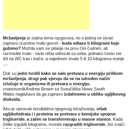
Mršavljenje
je stalna tema razgovora, no o jednoj se stvari
zapravo izuzetno malo govori -
kuda odlaze ti kilogrami koje
gubimo?
Možda vam se pitanje na prvu čini čudnim, ali
razmislite malo - niste ništa odrezali sa sebe, jednako često ste
išli na WC kao i inače, a najednom imate 5 ili 10 kilograma manje
....
Dok su
jedni tvrdili kako se salo pretvara u energiju prilikom
mršavljenja
,
drugi pak vjeruju da se na određen način
izlučuje iz organizma ili pretvara u energiju
,
znanstvenikAndrew Brown sa Sveučilišta News South
Wales naglašava da ga zapravo
izdahnemo u obliku ugljikovog
dioksida
.
Ako je vjerovati rezultatima njegovog istraživanja,
višak
ugljikohidrata i i proteina se pretvara u kemijske spojeve
trigliceride, a zatim se transformiraju u masne stanice
. Kada
želite izgubiti kilograme, morate
razgraditi trigliceride
, što znači