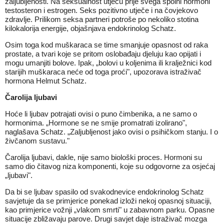
zaljubljenosti. Na seksualnost utječu prije svega spolni hormoni
testosteron i estrogen. Seks pozitivno utječe i na čovjekovo
zdravlje. Prilikom seksa partneri potroše po nekoliko stotina
kilokalorija energije, objašnjava endokrinolog Schatz.
Osim toga kod muškaraca se time smanjuje opasnost od raka
prostate, a tvari koje se pritom oslobađaju djeluju kao opijati i
mogu umanjiti bolove. Ipak, „bolovi u koljenima ili kralježnici kod
starijih muškaraca neće od toga proći", upozorava istraživač
hormona Helmut Schatz.
Čarolija ljubavi
Hoće li ljubav potrajati ovisi o puno čimbenika, a ne samo o
hormonima. „Hormone se ne smije promatrati izolirano",
naglašava Schatz. „Zaljubljenost jako ovisi o psihičkom stanju. I o
živčanom sustavu."
Čarolija ljubavi, dakle, nije samo biološki proces. Hormoni su
samo dio čitavog niza komponenti, koje su odgovorne za osjećaj
„ljubavi".
Da bi se ljubav spasilo od svakodnevice endokrinolog Schatz
savjetuje da se primjerice ponekad izloži nekoj opasnoj situaciji,
kao primjerice vožnji „vlakom smrti" u zabavnom parku. Opasne
situacije zbližavaju parove. Drugi savjet daje istraživač mozga