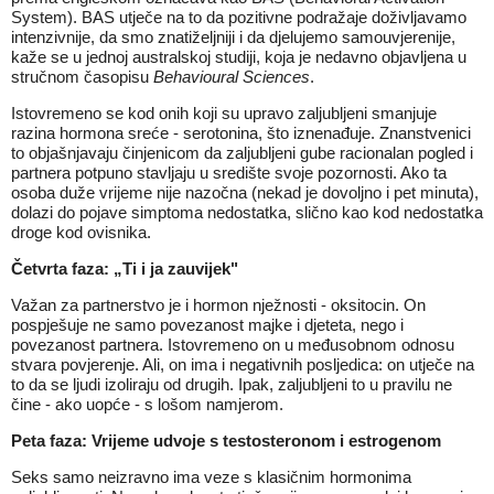
System). BAS utječe na to da pozitivne podražaje doživljavamo
intenzivnije, da smo znatiželjniji i da djelujemo samouvjerenije,
kaže se u jednoj australskoj studiji, koja je nedavno objavljena u
stručnom časopisu
Behavioural Sciences
.
Istovremeno se kod onih koji su upravo zaljubljeni smanjuje
razina hormona sreće - serotonina, što iznenađuje. Znanstvenici
to objašnjavaju činjenicom da zaljubljeni gube racionalan pogled i
partnera potpuno stavljaju u središte svoje pozornosti. Ako ta
osoba duže vrijeme nije nazočna (nekad je dovoljno i pet minuta),
dolazi do pojave simptoma nedostatka, slično kao kod nedostatka
droge kod ovisnika.
Četvrta faza: „Ti i ja zauvijek"
Važan za partnerstvo je i hormon nježnosti - oksitocin. On
pospješuje ne samo povezanost majke i djeteta, nego i
povezanost partnera. Istovremeno on u međusobnom odnosu
stvara povjerenje. Ali, on ima i negativnih posljedica: on utječe na
to da se ljudi izoliraju od drugih. Ipak, zaljubljeni to u pravilu ne
čine - ako uopće - s lošom namjerom.
Peta faza: Vrijeme udvoje s testosteronom i estrogenom
Seks samo neizravno ima veze s klasičnim hormonima