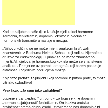
Kad se zaljubimo naše tijelo izlučuje cijeli koktel hormona:
serotonin, feniletilamin, dopamin i oksitocin. Većina tih
hormonskih transmitera nastaje u mozgu.
„Njihovu količinu se ne može mjeriti analizom krvi", žali
znanstvenik iz Bochuma Helmut Schatz, koji radi za Njemačko
društvo za endokrinologiju. Ljubav se ne može znanstveno
mjeriti. Ali, djelovanje hormonskog koktela može se znanstveno
analizirati. Primjerice uz pomoć tomografa koji barem pokazuje
aktivnost u pojedinim područjima mozga.
Koje faze prolaze zaljubljeni i koji hormoni ih pritom prate, to može
biti jako uzbudljivo!
Prva faza: „Ja sam jako zaljubljen!"
Lupanje srca i „leptirići" u trbuhu - iza toga se krije dopamin i
„hormon zaljubljenosti" feniletilamin. On izaziva erotsku
privlačnost prema drugoj osobi. Istovremeno nas dopamin čini