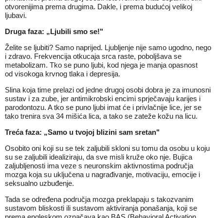
otvorenijima prema drugima. Dakle, i prema budućoj velikoj
ljubavi.
Druga faza: „Ljubili smo se!"
Želite se ljubiti? Samo naprijed. Ljubljenje nije samo ugodno, nego
i zdravo. Frekvencija otkucaja srca raste, poboljšava se
metabolizam. Tko se puno ljubi, kod njega je manja opasnost
od visokoga krvnog tlaka i depresija.
Slina koja time prelazi od jedne drugoj osobi dobra je za imunosni
sustav i za zube, jer antimikrobski encimi sprječavaju karijes i
parodontozu. A tko se puno ljubi imat će i privlačnije lice, jer se
tako trenira sva 34 mišića lica, a tako se zateže kožu na licu.
Treća faza: „Samo u tvojoj blizini sam sretan"
Osobito oni koji su se tek zaljubili skloni su tomu da osobu u koju
su se zaljubili idealiziraju, da sve misli kruže oko nje. Bujica
zaljubljenosti ima veze s neuronskim aktivnostima područja
mozga koja su uključena u nagrađivanje, motivaciju, emocije i
seksualno uzbuđenje.
Tada se određena područja mozga preklapaju s takozvanim
sustavom bliskosti ili sustavom aktiviranja ponašanja, koji se
prema engleskom označava kao BAS (Behavioral Activation