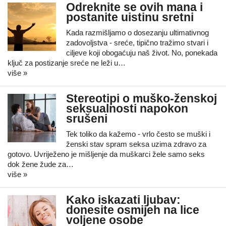
Odreknite se ovih mana i
postanite uistinu sretni
Kada razmišljamo o dosezanju ultimativnog
zadovoljstva - sreće, tipično tražimo stvari i
ciljeve koji obogaćuju naš život. No, ponekada
ključ za postizanje sreće ne leži u…
više »
Stereotipi o muško-ženskoj
seksualnosti napokon
srušeni
Tek toliko da kažemo - vrlo često se muški i
ženski stav spram seksa uzima zdravo za
gotovo. Uvriježeno je mišljenje da muškarci žele samo seks
dok žene žude za…
više »
Kako iskazati ljubav:
donesite osmijeh na lice
voljene osobe