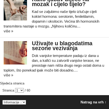
mozak i cijelo tijelo?
Kad se zaljubimo naše tijelo izlučuje cijeli
koktel hormona: serotonin, feniletilamin,
dopamin i oksitocin. Većina tih hormonskih
transmitera nastaje u mozgu. „Njihovu količinu…
više »
Uživajte u blagodatima
sezone vezivanja
Dok vanjske temperature padaju iz dana u
dan, a kafići su zatvorili vanjske terase, ne
preostaje nam ništa drugo nego ostati doma u
toplom, što ponekad ipak može biti dosadno.…
više »
Sljedeća stranica
Stranica
/ 60
Natrag na vrh ↑