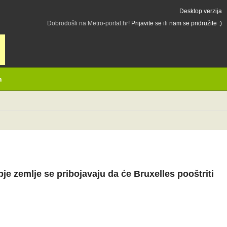
Desktop verzija
Dobrodošli na Metro-portal.hr!
Prijavite se
ili
nam se pridružite :)
h
e zemlje se pribojavaju da će Bruxelles pooštriti