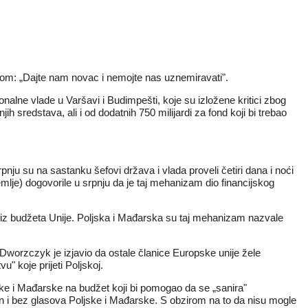
icom: „Dajte nam novac i nemojte nas uznemiravati".
lne vlade u Varšavi i Budimpešti, koje su izložene kritici zbog
 sredstava, ali i od dodatnih 750 milijardi za fond koji bi trebao
nju su na sastanku šefovi država i vlada proveli četiri dana i noći
emlje) dogovorile u srpnju da je taj mehanizam dio financijskog
iz budžeta Unije. Poljska i Mađarska su taj mehanizam nazvale
Dworzczyk je izjavio da ostale članice Europske unije žele
" koje prijeti Poljskoj.
jske i Mađarske na budžet koji bi pomogao da se „sanira"
n i bez glasova Poljske i Mađarske. S obzirom na to da nisu mogle