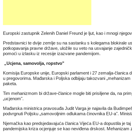
Europski zastupnik Zelenih Daniel Freund je ljut, kao i mnogi njeg
Predstavnici te dvije zemlje
su na sastanku s kolegama blokirale usv
potkopavanja pravne države, uložile su veto na usvajanje zajedničkog
pomoći u izlasku iz recesije izazvane pandemijom.
„Ucjena, samovolja, ropstvo"
Komisija Europske unije, Europski parlament i 27 zemalja-članica do
u pregovorima.
Mađarska i Poljska
odbijaju takozvani „mehanizam pr
paketa.
Tim mehanizmom bi države-članice mogle biti prisiljene da, na pr
„ucjenom".
Mađarska ministrica pravosuđa Judit Varga je najavila da Budimpešt
podvrgnuti Poljsku „samovoljnim odlukama činovnika EU-a". Ministar 
Njemačka kao predsjedavajuća članica Vijeća EU-a dopustila je taj d
pandemijska kriza ocjenjuje se kao neviđena drskost. Mehanizam za