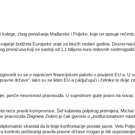
ovi kolege, zbog ponašanja Mađarske i Poljske, koje on opisuje rečen
ajanje budžeta Europske unije za idućih sedam godina. Desno-naciona
 proračuna koji se sastoji od 1,1 bilijuna eura redovnih sedmogodišnjih
govorili su se o najvećem financijskom paketu u povijesti EU-a. U srp
avne države", iako su se lideri EU-a (uključujući i čelnike te dvije z
imjer, jamče neovisnost pravosuđa. U suprotnom gube pravo na novac 
a neće praviti kompromise. Šef kabineta poljskog premijera, Michal 
pravosuđa Zbigniew Ziobro je čak govorio o „institucionalnom ropstvu
iplomatski skandal da bi linije konfrontacije postale jasne. Veto Pol
 kontrolu poštivanja pravila pravne države mogao je biti uspostavlje