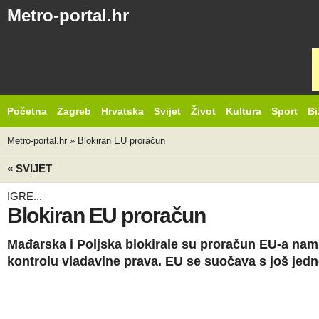
Metro-portal.hr
Početna
Zagreb
Hrvatska
Svijet
Život
Kultura
Sport
Bi
Metro-portal.hr
»
Blokiran EU proračun
« SVIJET
IGRE...
Blokiran EU proračun
Mađarska i Poljska blokirale su proračun EU-a nami
kontrolu vladavine prava. EU se suočava s još je