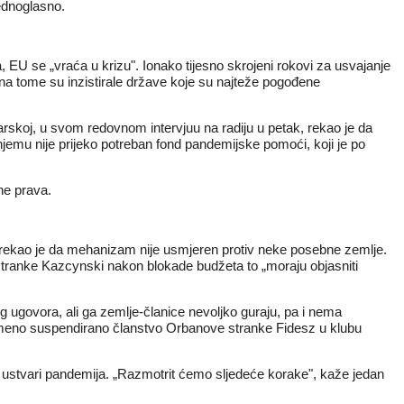
jednoglasno.
, EU se „vraća u krizu". Ionako tijesno skrojeni rokovi za usvajanje
 na tome su inzistirale države koje su najteže pogođene
skoj, u svom redovnom intervjuu na radiju u petak, rekao je da
njemu nije prijeko potreban fond pandemijske pomoći, koji je po
ne prava.
ekao je da mehanizam nije usmjeren protiv neke posebne zemlje.
 stranke Kazcynski nakon blokade budžeta to „moraju objasniti
 ugovora, ali ga zemlje-članice nevoljko guraju, pa i nema
remeno suspendirano članstvo Orbanove stranke Fidesz u klubu
je ustvari pandemija. „Razmotrit ćemo sljedeće korake", kaže jedan