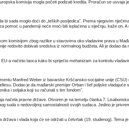
i Europska komisija mogla početi podizati kredita. Proračun se usvaja 
da bi sada moglo doći do „teških posljedica". Prema njegovim riječima
za pomoć u pandemiji neće moći biti isplaćena u siječnju, kaže on. A
skom komisijom zbog razlike u stavovima oko vladavine prava u Mađar
ije redovito dobivati sredstva iz normalnog budžeta. Ali je dodao da 
EU-a načinio taoca kako bi spriječio mehanizam za kontrolu vladavi
entu Manfred Weber iz bavarske Kršćansko-socijalne unije (CSU) r
xellesu. Dodao je da mađarski premijer Orban i šef poljske vladajuće
nika i seljaka koji su računali s tim fondom".
ja načela pravne države. Otvoren je na temelju članka 7. Lisabonskog
nog suda o nedovoljnoj samostalnosti svojih sudaca. Jedino je priv
va država i vlada koja će se održati u četvrtak (19. studenog). Tema 