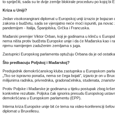
to spriječiti, sada su te dvije zemlje blokirale proceduru po kojoj b
Kriza u Uniji?
Jedan visokorangirani diplomat u Europskoj uniji izrazio je bojazan 
zakona o budžetu, sada se vjerojatno neće moći ispuniti, pa novac 
pandemijom - Italija, Španjolska, Grčka i Francuska.
Mađarski premijer Viktor Orban, koji je godinama u klinču s Europ
nema ništa protiv budžeta Europske unije i da će Mađarska kao i ran
njemu namijenjen zaduženim zemljama s juga.
Zastupnici Europskog parlamenta optužuju Orbana da je od ostatka 
Što predbacuju Poljskoj i Mađarskoj?
Predsjednik demokršćanskog kluba zastupnika u Europskom parlam
„Tko se ispravno ponaša, nema se čega bojati", izjavio je on u Bru
milijunima radnika, privrednika, gradonačelnika, studenata, znanstve
Protiv Poljske i Mađarske je godinama u tijeku postupak zbog kršen
konkretne rezultate. Poljska čak ignorira presudu Europskog ustav
demokršćana u Europskom parlamentu (EPP).
Interna kriza Europske unije bit će tema na video-konferenciji šefo
diplomat u Bruxellesu.