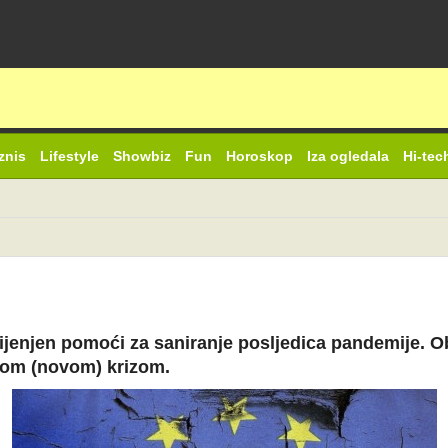
znis
Lifestyle
Showbiz
Fun
Horoskop
Iza ogledala
Hi-tec
jenjen pomoći za saniranje posljedica pandemije. Obj
dnom (novom) krizom.