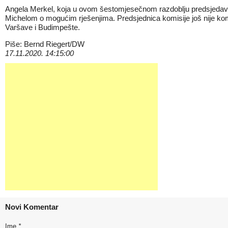
Angela Merkel, koja u ovom šestomjesečnom razdoblju predsjedava
Michelom o mogućim rješenjima. Predsjednica komisije još nije komen
Varšave i Budimpešte.
Piše: Bernd Riegert/DW
17.11.2020. 14:15:00
Novi Komentar
Ime
*