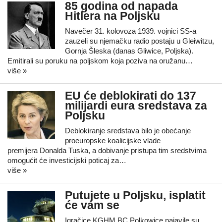
85 godina od napada
Hitlera na Poljsku
Navečer 31. kolovoza 1939. vojnici SS-a
zauzeli su njemačku radio postaju u Gleiwitzu,
Gornja Šleska (danas Gliwice, Poljska).
Emitirali su poruku na poljskom koja poziva na oružanu…
više »
EU će deblokirati do 137
milijardi eura sredstava za
Poljsku
Deblokiranje sredstava bilo je obećanje
proeuropske koalicijske vlade
premijera Donalda Tuska, a dobivanje pristupa tim sredstvima
omogućit će investicijski poticaj za…
više »
Putujete u Poljsku, isplatit
će vam se
Igračice KGHM BC Polkowice najavile su