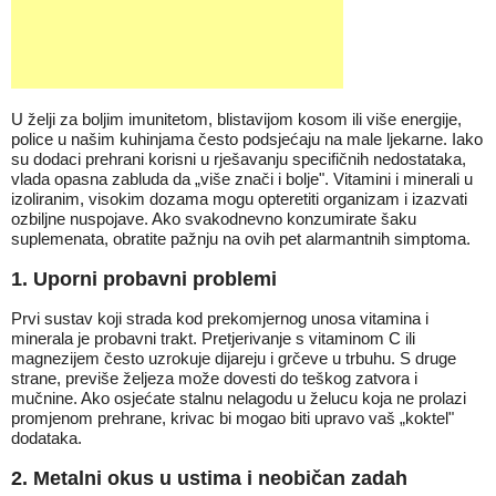
U želji za boljim imunitetom, blistavijom kosom ili više energije,
police u našim kuhinjama često podsjećaju na male ljekarne. Iako
su dodaci prehrani korisni u rješavanju specifičnih nedostataka,
vlada opasna zabluda da „više znači i bolje". Vitamini i minerali u
izoliranim, visokim dozama mogu opteretiti organizam i izazvati
ozbiljne nuspojave. Ako svakodnevno konzumirate šaku
suplemenata, obratite pažnju na ovih pet alarmantnih simptoma.
1. Uporni probavni problemi
Prvi sustav koji strada kod prekomjernog unosa vitamina i
minerala je probavni trakt. Pretjerivanje s vitaminom C ili
magnezijem često uzrokuje dijareju i grčeve u trbuhu. S druge
strane, previše željeza može dovesti do teškog zatvora i
mučnine. Ako osjećate stalnu nelagodu u želucu koja ne prolazi
promjenom prehrane, krivac bi mogao biti upravo vaš „koktel"
dodataka.
2. Metalni okus u ustima i neobičan zadah