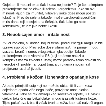
Osjećate li metalni okus čak i kada ne jedete? To je čest simptom
prekomjerne razine cinka ili selena u organizmu. Iako su ovi
minerali ključni za imunitet, njihove visoke doze mogu postati
toksične. Previše selena također može uzrokovati specifičan
miris daha koji podsjeća na češnjak, čak i ako ga niste
konzumirali, te lomljive nokte i kosu.
3. Neuobičajen umor i iritabilnost
Zvuči ironično, ali dodaci koji bi trebali podići energiju mogu učiniti
upravo suprotno. Previsoke doze vitamina A, na primjer, mogu
izazvati kronični umor, vrtoglavicu i glavobolje. Također,
prekomjeran unos vitamina B6 (koji se često nalazi u
kompleksima za živčani sustav) može paradoksalno dovesti do
neuroloških problema, poput trnaca u rukama i nogama ili
pretjerane razdražljivosti.
4. Problemi s kožom i iznenadno opadanje kose
Ako ste primijetili osip koji ne možete objasniti ili vam kosa
odjednom opada više nego inače, provjerite unos biotina i
vitamina A. Iako se reklamiraju kao saveznici ljepote, u suvišku
djeluju toksično na folikul dlake i mogu izazvati ljuštenje kože.
Tijelo pokušava izbaciti višak tvari, a koža, kao naš najveći organ,