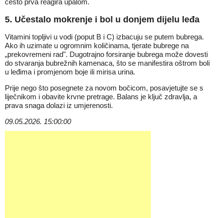
često prva reagira upalom.
5. Učestalo mokrenje i bol u donjem dijelu leđa
Vitamini topljivi u vodi (poput B i C) izbacuju se putem bubrega.
Ako ih uzimate u ogromnim količinama, tjerate bubrege na
„prekovremeni rad". Dugotrajno forsiranje bubrega može dovesti
do stvaranja bubrežnih kamenaca, što se manifestira oštrom boli
u leđima i promjenom boje ili mirisa urina.
Prije nego što posegnete za novom bočicom, posavjetujte se s
liječnikom i obavite krvne pretrage. Balans je ključ zdravlja, a
prava snaga dolazi iz umjerenosti.
09.05.2026. 15:00:00