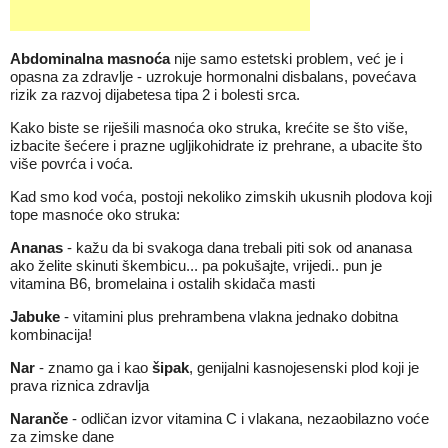
Abdominalna masnoća
nije samo estetski problem, već je i
opasna za zdravlje - uzrokuje hormonalni disbalans, povećava
rizik za razvoj dijabetesa tipa 2 i bolesti srca.
Kako biste se riješili masnoća oko struka, krećite se što više,
izbacite šećere i prazne ugljikohidrate iz prehrane, a ubacite što
više povrća i voća.
Kad smo kod voća, postoji nekoliko zimskih ukusnih plodova koji
tope masnoće oko struka:
Ananas
- kažu da bi svakoga dana trebali piti sok od ananasa
ako želite skinuti škembicu... pa pokušajte, vrijedi.. pun je
vitamina B6, bromelaina i ostalih skidača masti
Jabuke
- vitamini plus prehrambena vlakna jednako dobitna
kombinacija!
Nar
- znamo ga i kao
šipak
, genijalni kasnojesenski plod koji je
prava riznica zdravlja
Naranče
- odličan izvor vitamina C i vlakana, nezaobilazno voće
za zimske dane