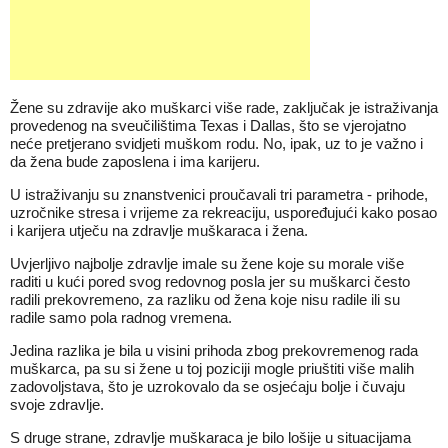
Žene su zdravije ako muškarci više rade, zaključak je istraživanja
provedenog na sveučilištima Texas i Dallas, što se vjerojatno
neće pretjerano svidjeti muškom rodu. No, ipak, uz to je važno i
da žena bude zaposlena i ima karijeru.
U istraživanju su znanstvenici proučavali tri parametra - prihode,
uzročnike stresa i vrijeme za rekreaciju, uspoređujući kako posao
i karijera utječu na zdravlje muškaraca i žena.
Uvjerljivo najbolje zdravlje imale su žene koje su morale više
raditi u kući pored svog redovnog posla jer su muškarci često
radili prekovremeno, za razliku od žena koje nisu radile ili su
radile samo pola radnog vremena.
Jedina razlika je bila u visini prihoda zbog prekovremenog rada
muškarca, pa su si žene u toj poziciji mogle priuštiti više malih
zadovoljstava, što je uzrokovalo da se osjećaju bolje i čuvaju
svoje zdravlje.
S druge strane, zdravlje muškaraca je bilo lošije u situacijama