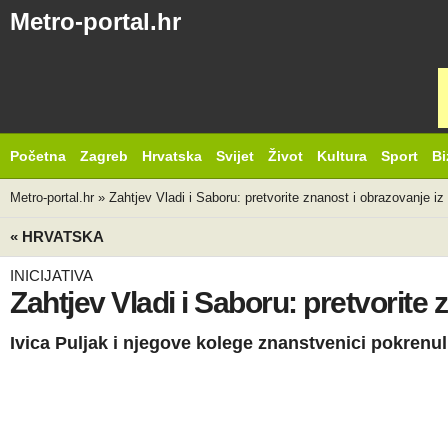
Metro-portal.hr
Početna
Zagreb
Hrvatska
Svijet
Život
Kultura
Sport
Bi
Metro-portal.hr
»
Zahtjev Vladi i Saboru: pretvorite znanost i obrazovanje iz
« HRVATSKA
INICIJATIVA
Zahtjev Vladi i Saboru: pretvorite 
Ivica Puljak i njegove kolege znanstvenici pokrenul