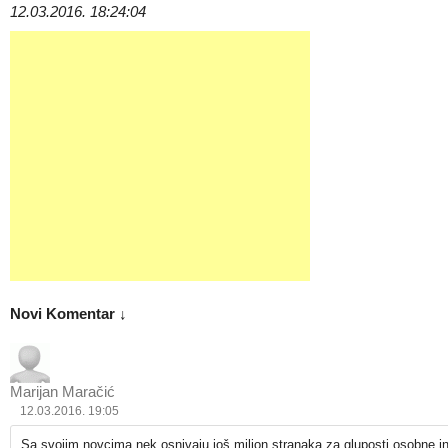
12.03.2016. 18:24:04
Novi Komentar ↓
Marijan Maračić
12.03.2016. 19:05
Sa svojim novcima nek osnivaju još milion stranaka za gluposti,osobne 