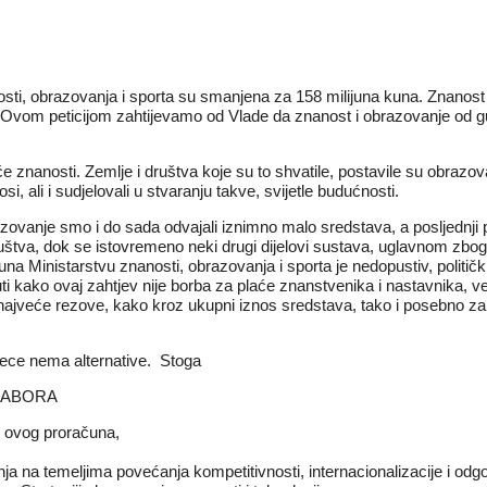
osti, obrazovanja i sporta su smanjena za 158 milijuna kuna. Znanost
. Ovom peticijom zahtijevamo od Vlade da znanost i obrazovanje od gu
 znanosti. Zemlje i društva koje su to shvatile, postavile su obrazova
si, ali i sudjelovali u stvaranju takve, svijetle budućnosti.
ovanje smo i do sada odvajali iznimno malo sredstava, a posljednji 
štva, dok se istovremeno neki drugi dijelovi sustava, uglavnom zbog p
una Ministarstvu znanosti, obrazovanja i sporta je nedopustiv, politički
nuti kako ovaj zahtjev nije borba za plaće znanstvenika i nastavnika
 najveće rezove, kako kroz ukupni iznos sredstava, tako i posebno 
jece nema alternative. Stoga
SABORA
i ovog proračuna,
a na temeljima povećanja kompetitivnosti, internacionalizacije i odg