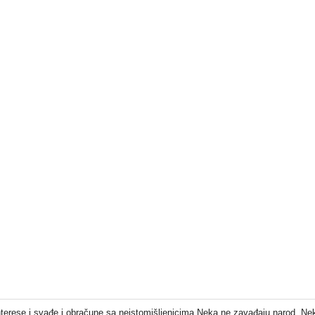
interese i svađe i obračune sa neistomišljenicima.Neka ne zavađaju narod. N