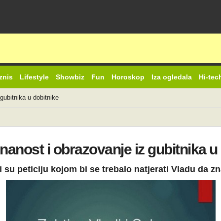
znis
Lifestyle
Showbiz
Fun
Horoskop
Iza ogledala
Hi-tec
 gubitnika u dobitnike
znanost i obrazovanje iz gubitnika u
i su peticiju kojom bi se trebalo natjerati Vladu da 