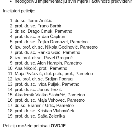
neodgodivu implementaciju svih mjera i aktivnosti predviđenih 
Inicijatori peticije:
dr. sc. Tome Antičić
prof. dr. sc. Frano Barbir
dr. sc. Drago Cmuk, Pametno
prof. dr. sc. Srđan Čapkun
prof. dr. sc. Željko Domazet, Pametno
izv. prof. dr. sc. Nikola Godinović, Pametno
prof. dr. sc. Ranko Goić, Pametno
izv. prof. dr.sc. Pavel Gregorić
prof. dr. sc. Alen Harapin, Pametno
Ana Nikolić, prof., Pametno
Maja Pivčević, dipl. psih., prof., Pametno
izv. prof. dr. sc. Srdjan Podrug
prof. dr. sc. Ivica Puljak, Pametno
prof. dr. sc. Janoš Terzić
Akademik Vlatko Silobrčić, Pametno
prof. dr. sc. Maja Vehovec, Pametno
dr. sc. Branimir Urlić, Pametno
prof. dr. sc. Kristian Vlahoviček
prof. dr. sc. Saša Zelenika
Peticiju možete potpisati
OVDJE