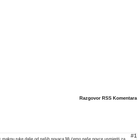
Razgovor
RSS Komentara
#1
ek maknu ruke dalje od naših novaca.Mi ćemo naše novce usmjeriti za