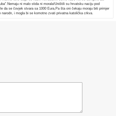
uba".Nemaju ni malo stida ni morala!Uništili su hrvatsku naciju pod
le da se čovjek stvara sa 1000 Eura,Pa šta oni čekaju moraju biti primjer
ne narodn, i mogla bi se komotno zvati privatna katolička crkva.