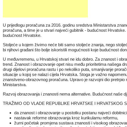
U prijedlogu proračuna za 2016. godinu sredstva Ministarstva znan
proračuna, a time je u stvari najveći gubitnik - budućnost Hrvatske
budućnost Hrvatske.
Stoljeće u kojem živimo neće biti samo stoljeće znanja, nego stoljeće
bi njihovi građani što bolje iskoristili mogućnosti koje budućnost dono
U međuvremenu, u Hrvatskoj stvari ne idu dobro. Za znanost i obraz
trend. Znanost i obrazovanje opet nisu među prioritetima našega dru
drugi dijelovi proračuna rastu i po nekoliko puta, smanjivanje prorač
situacije u kojoj se nalazi cijela Hrvatska. Stoga je važno napome
znanstveno-obrazovnog proračuna. Upravo je razvojni dio pretrpio
Ministarstva.
Razvoj obrazovanja i znanosti nema alternative. Budućnost naše d
TRAŽIMO OD VLADE REPUBLIKE HRVATSKE I HRVATSKOG 
da znanost i obrazovanje u postotku postanu najveći dobitnic
nastavak reforme obrazovanja kroz kurikularnu reformu,
žurni početak promjena sustava znanosti i visokog obrazovanj