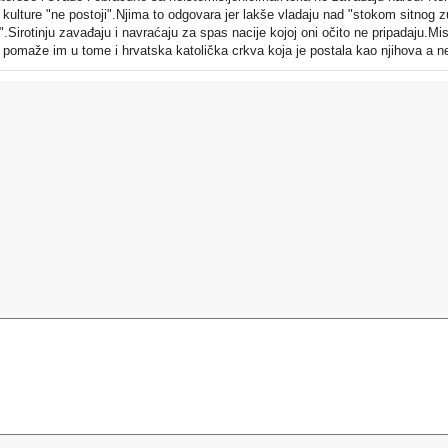
kulture "ne postoji".Njima to odgovara jer lakše vladaju nad "stokom sitnog z
rotinju zavađaju i navraćaju za spas nacije kojoj oni očito ne pripadaju.Mis
ji i pomaže im u tome i hrvatska katolička crkva koja je postala kao njihova a 