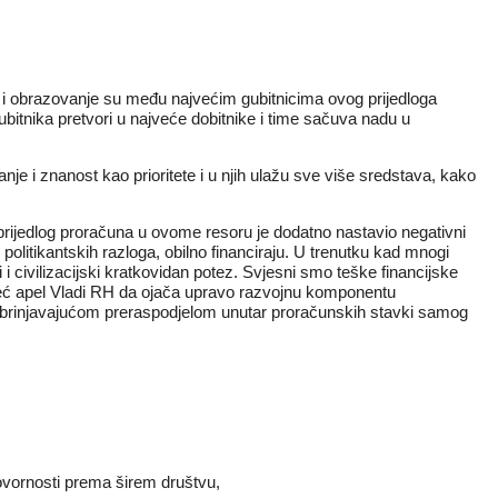
 i obrazovanje su među najvećim gubitnicima ovog prijedloga
bitnika pretvori u najveće dobitnike i time sačuva nadu u
nje i znanost kao prioritete i u njih ulažu sve više sredstava, kako
prijedlog proračuna u ovome resoru je dodatno nastavio negativni
olitikantskih razloga, obilno financiraju. U trenutku kad mnogi
 i civilizacijski kratkovidan potez. Svjesni smo teške financijske
, već apel Vladi RH da ojača upravo razvojnu komponentu
zabrinjavajućom preraspodjelom unutar proračunskih stavki samog
ovornosti prema širem društvu,