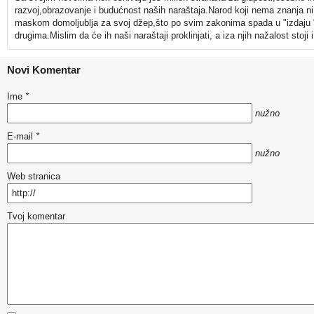
razvoj,obrazovanje i budućnost naših naraštaja.Narod koji nema znanja ni 
maskom domoljublja za svoj džep,što po svim zakonima spada u "izdaju ".Si
drugima.Mislim da će ih naši naraštaji proklinjati, a iza njih nažalost sto
Novi Komentar
Ime
*
nužno
E-mail
*
nužno
Web stranica
Tvoj komentar