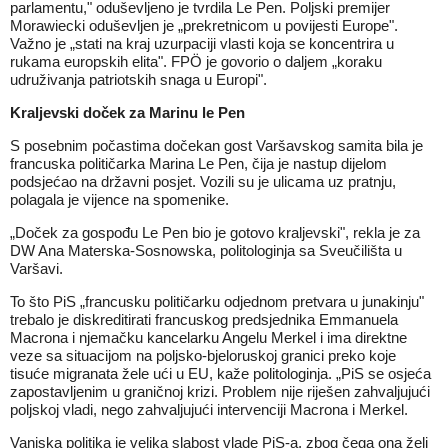
parlamentu," oduševljeno je tvrdila Le Pen. Poljski premijer
Morawiecki oduševljen je „prekretnicom u povijesti Europe".
Važno je „stati na kraj uzurpaciji vlasti koja se koncentrira u
rukama europskih elita". FPÖ je govorio o daljem „koraku
udruživanja patriotskih snaga u Europi".
Kraljevski doček za Marinu le Pen
S posebnim počastima dočekan gost Varšavskog samita bila je
francuska političarka Marina Le Pen, čija je nastup dijelom
podsjećao na državni posjet. Vozili su je ulicama uz pratnju,
polagala je vijence na spomenike.
„Doček za gospođu Le Pen bio je gotovo kraljevski", rekla je za
DW Ana Materska-Sosnowska, politologinja sa Sveučilišta u
Varšavi.
To što PiS „francusku političarku odjednom pretvara u junakinju"
trebalo je diskreditirati francuskog predsjednika Emmanuela
Macrona i njemačku kancelarku Angelu Merkel i ima direktne
veze sa situacijom na poljsko-bjeloruskoj granici preko koje
tisuće migranata žele ući u EU, kaže politologinja. „PiS se osjeća
zapostavljenim u graničnoj krizi. Problem nije riješen zahvaljujući
poljskoj vladi, nego zahvaljujući intervenciji Macrona i Merkel.
Vanjska politika je velika slabost vlade PiS-a, zbog čega ona želi