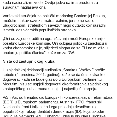
kuda nacionalizmi vode. Ovdje jedva da ima prostora za
suradnju", naglašava ona.
Varšavski stručnjak za politički marketing Bartlomijej Biskup,
međutim, takav savez smatra realnim, jer se ne radi o
„dugoročnom, strateškom savezu" nego o „taktičkoj" suradnji
između desničarskih populističkih stranaka.
„Oni će zajedno raditi na ograničavanju moći Europske unije,
posebno Europske komisije. Oni odbijaju političku zajednicu u
korist ekonomske unije, slijedeći slogan da se EU ne miješa u
unutarnju politiku članica", kaže on za DW.
Ništa od zastupničkog kluba
U zajedničkoj deklaraciji sudionika „Samita u Varšavi" prošle
subote (4. prosinca 2021. godine), kaže se da će se stranke
dogovarati kada se bude glasalo u Europskom parlamentu.
Međutim, nisu se uspjeli dogovoriti oko formiranja zajedničkog
zastupničkog kluba, mada su taj cilj najavili još u srpnju.
PiS i Vox su trenutno dio Europskih konzervativaca i reformatora
(ECR) u Europskom parlamentu. Austrijski FPÖ, francuski
Nacionalni front i talijanska Lega pripadaju desničarskoj
populističkoj frakciji Identitet i demokracija (ID), koja također
uključuje njemačku AfD. Orbanov Fides je bio član Europske