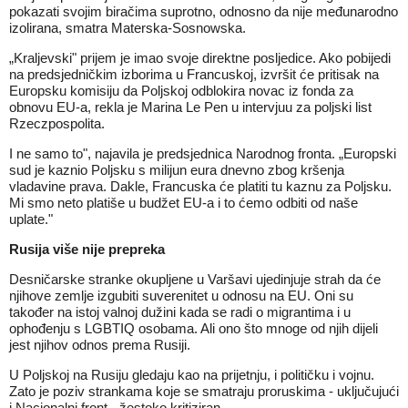
pokazati svojim biračima suprotno, odnosno da nije međunarodno
izolirana, smatra Materska-Sosnowska.
„Kraljevski" prijem je imao svoje direktne posljedice. Ako pobijedi
na predsjedničkim izborima u Francuskoj, izvršit će pritisak na
Europsku komisiju da Poljskoj odblokira novac iz fonda za
obnovu EU-a, rekla je Marina Le Pen u intervjuu za poljski list
Rzeczpospolita.
I ne samo to", najavila je predsjednica Narodnog fronta. „Europski
sud je kaznio Poljsku s milijun eura dnevno zbog kršenja
vladavine prava. Dakle, Francuska će platiti tu kaznu za Poljsku.
Mi smo neto platiše u budžet EU-a i to ćemo odbiti od naše
uplate."
Rusija više nije prepreka
Desničarske stranke okupljene u Varšavi ujedinjuje strah da će
njihove zemlje izgubiti suverenitet u odnosu na EU. Oni su
također na istoj valnoj dužini kada se radi o migrantima i u
ophođenju s LGBTIQ osobama. Ali ono što mnoge od njih dijeli
jest njihov odnos prema Rusiji.
U Poljskoj na Rusiju gledaju kao na prijetnju, i političku i vojnu.
Zato je poziv strankama koje se smatraju proruskima - uključujući
i Nacionalni front - žestoko kritiziran.