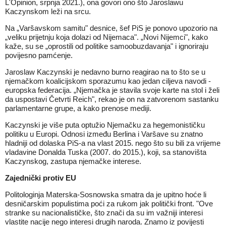
L'Opinion, srpnja 2021.), ona govori ono što Jaroslawu
Kaczynskom leži na srcu.
Na „Varšavskom samitu" desnice, šef PiS je ponovo upozorio na
„veliku prijetnju koja dolazi od Nijemaca". „Novi Nijemci", kako
kaže, su se „oprostili od politike samoobuzdavanja" i ignoriraju
povijesno pamćenje.
Jaroslaw Kaczynski je nedavno burno reagirao na to što se u
njemačkom koalicijskom sporazumu kao jedan ciljeva navodi -
europska federacija. „Njemačka je stavila svoje karte na stol i želi
da uspostavi Četvrti Reich", rekao je on na zatvorenom sastanku
parlamentarne grupe, a kako prenose mediji.
Kaczynski je više puta optužio Njemačku za hegemonističku
politiku u Europi. Odnosi između Berlina i Varšave su znatno
hladniji od dolaska PiS-a na vlast 2015. nego što su bili za vrijeme
vladavine Donalda Tuska (2007. do 2015.), koji, sa stanovišta
Kaczynskog, zastupa njemačke interese.
Zajednički protiv EU
Politologinja Materska-Sosnowska smatra da je upitno hoće li
desničarskim populistima poći za rukom jak politički front. "Ove
stranke su nacionalističke, što znači da su im važniji interesi
vlastite nacije nego interesi drugih naroda. Znamo iz povijesti