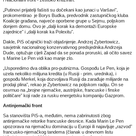
„Putinovi prijatelji fašisti su dočekani kao junaci u Varšavi",
prokomentirao je Borys Budka, predvodnik zastupničkog kluba
Koalicije građana, najveće oporbene grupe u Sejmu, poljskom
donjem domu. Ovo je „dalji korak ka demontaži Europske
zajednice" i „dalji korak ka Polexitu".
Dakle, PiS očajnički traži objašnjenje. Andrzej Zybertowicz,
savjetnik nacionalnog konzervativnog predsjednika Andrzeja
Dude, optužuje cijeli Zapad da se ponaša proruski, ali očito savez
s Marine Le Pen vidi kao manje zlo.
„Usporedimo dva oblika pro-putinizma. Gospođu Le Pen, koja je
uzela nekoliko milijuna kredita (u Rusiji - prim. urednika), i
gospođu Merkel, koja dozvoljava Rusiji da zarađuje milijarde na
prodaji plina", rekao je Zybertowicz na poljskom radiju. On se
osvrnuo na „brojne njemačke, austrijske, francuske i finske
političare" koji rade za rusku energetsku kompaniju Gazprom.
Antinjemački front
Sa stanovišta PiS-a, međutim, nema zabrinutosti zbog
antinjemačke retorike francuske desnice. Kada Marin Le Pen
upozorava na njemačku dominaciju u Europi ili najavljuje „razvod"
francusko-njemačkog tandema (članak u dnevnom listu