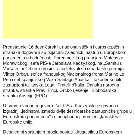
Predstavnici 16 desničarskih, nacionalističkih i euroskeptičnih
stranaka dogovorili su pojačani zajednički nastup u Europskom
parlamentu u budućnosti. Pored poljskog premijera Mateusza
Morawickog i šefa PiS-a Jaroslava Kaczyskog, na „Samitu u
Varšavi" početkom prosinca sudjelovali su i mađarski premijer
Viktor Orban, šefica francuskog Nacionalnog fronta Marine Le
Pen i šef španjolskog Voxa Santago Abaskal. Također su bili
zastupljeni talijanska Lega i Fratelli d'Italia, Danska narodna
stranka, stranka Pravi Finci, Grčko rješenje i Slobodarska
stranka Austrije (FPÖ).
U svom uvodnom govoru, šef PiS-a Kaczynski je govorio o
izgradnji „jedinstva između dvije desničarske zastupničke grupe u
Europskom parlamentu" i o neophodnoj promjeni „karaktera"
Europske unije.
Desnica bi spajanjem mogla postati „druga sila u Europskom