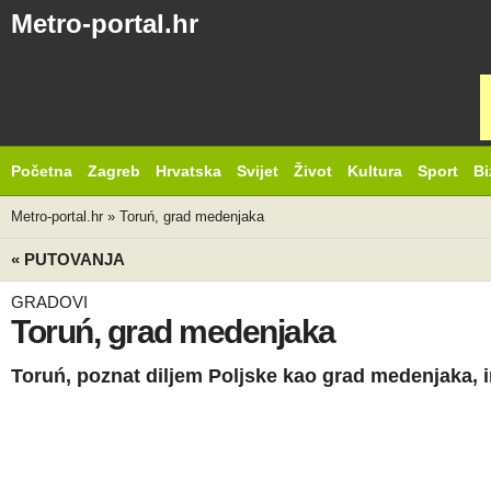
Metro-portal.hr
Početna
Zagreb
Hrvatska
Svijet
Život
Kultura
Sport
Bi
Metro-portal.hr
»
Toruń, grad medenjaka
« PUTOVANJA
GRADOVI
Toruń, grad medenjaka
Toruń, poznat diljem Poljske kao grad medenjaka, i