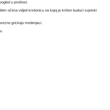
pogled u prošlost.
im očima vidjeti krstionicu na kojoj je kršten budući svjetski
bavezno grickaju medenjaci.
u.