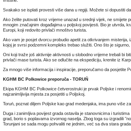
vrištine.
Svakako se isplati provesti više dana u regiji. Možete si dopustiti da
Ako želite putovati kroz vrijeme unazad u srednji vijek, ne smijet
mnogim značajnim događajima u poljskoj povijesti. Bio je utvrda, kral
Europi, koji redovito privlači mnoštvo turista.
Ako vam je posjet dvorcu probudio apetit za otkrivanjem misterija, i
kojoj je svrsi podzemni kompleks trebao služiti. Ono što je sigurno, m
Oni koji traže još aktivnije aktivnosti u slobodno vrijeme trebali bi b
privlači mase turista. Ako se odlučite na ekspediciju, krenite iz Karp
Za mnogo više informacija i inspiracije, preporučamo da posjetite Pol
KGHM BC Polkowice preporuča - TORUŃ
Ekipa KGHM BC Polkowice četverostruki je prvak Poljske i renomiran
najzanimljivija mjesta za posjetiti u Poljskoj.
Toruń, poznat diljem Poljske kao grad medenjaka, ima puno više za 
Duga i zanimljiva povijest grada ostavila je stanovnicima i turistima
grad, borio s poplavama izvornog naselja. Zbog toga su izgradili "no
Torunjani se sada mogu pohvaliti ne jednim, već sa dva stara grada