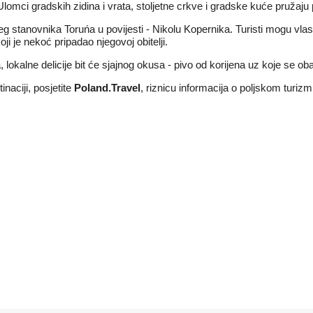
Ulomci gradskih zidina i vrata, stoljetne crkve i gradske kuće pružaju 
tanovnika Toruńa u povijesti - Nikolu Kopernika. Turisti mogu vlastit
i je nekoć pripadao njegovoj obitelji.
kalne delicije bit će sjajnog okusa - pivo od korijena uz koje se o
inaciji, posjetite
Poland.Travel
, riznicu informacija o poljskom turizm