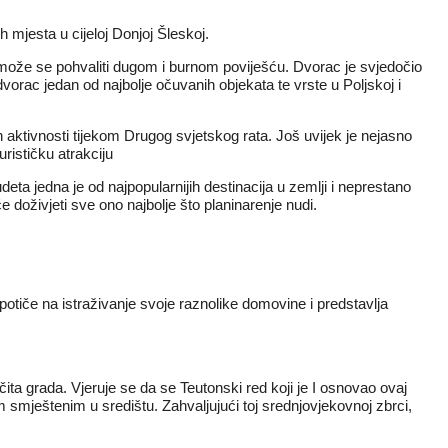
h mjesta u cijeloj Donjoj Šleskoj.
i može se pohvaliti dugom i burnom poviješću. Dvorac je svjedočio
dvorac jedan od najbolje očuvanih objekata te vrste u Poljskoj i
h aktivnosti tijekom Drugog svjetskog rata. Još uvijek je nejasno
urističku atrakciju
udeta jedna je od najpopularnijih destinacija u zemlji i neprestano
će doživjeti sve ono najbolje što planinarenje nudi.
tiče na istraživanje svoje raznolike domovine i predstavlja
čita grada. Vjeruje se da se Teutonski red koji je I osnovao ovaj
m smještenim u središtu. Zahvaljujući toj srednjovjekovnoj zbrci,