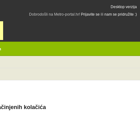
Desktop verzija
Dobrodošli na Metro-portal.hr!
Prijavite se
ili
nam se pridružite :)
h
činjenih kolačića