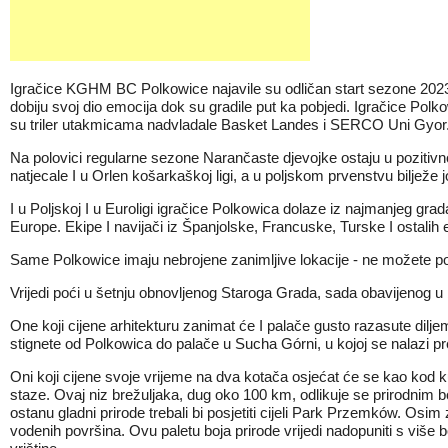
Igračice KGHM BC Polkowice najavile su odličan start sezone 2023/
dobiju svoj dio emocija dok su gradile put ka pobjedi. Igračice Pol
su triler utakmicama nadvladale Basket Landes i SERCO Uni Gyor
Na polovici regularne sezone Narančaste djevojke ostaju u pozitiv
natjecale I u Orlen košarkaškoj ligi, a u poljskom prvenstvu bilježe 
I u Poljskoj I u Euroligi igračice Polkowica dolaze iz najmanjeg grad
Europe. Ekipe I navijači iz Španjolske, Francuske, Turske I ostalih
Same Polkowice imaju nebrojene zanimljive lokacije - ne možete por
Vrijedi poći u šetnju obnovljenog Staroga Grada, sada obavijenog u
One koji cijene arhitekturu zanimat će I palače gusto razasute dilje
stignete od Polkowica do palače u Sucha Górni, u kojoj se nalazi 
Oni koji cijene svoje vrijeme na dva kotača osjećat će se kao kod
staze. Ovaj niz brežuljaka, dug oko 100 km, odlikuje se prirodnim bo
ostanu gladni prirode trebali bi posjetiti cijeli Park Przemków. Osi
vodenih površina. Ovu paletu boja prirode vrijedi nadopuniti s više bo