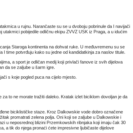
akmica u rujnu. Narančaste su se u dvoboju pobrinule da I navijači
voj utakmici pobijedile odličnu ekipu ZVVZ USK iz Praga, a u idućim
tjecanja Staroga kontinenta na dohvat ruke. U međuvremenu su se
da I time potvrđuju kako su jedne od kandidatkinja za naslov titule.
ma, a sport je odličan medij koji privlači fanove iz svih dijelova
an da se zaljube u šarm igre.
ači s koje pogled puca na cijelo mjesto.
za to ne morate tražiti daleko. Kratak izlet biciklom dovoljan je da
ređene biciklističke staze. Kroz Dalkowskie vode dobro označene
žitak promatrati zelena polja. Oni koji se zaljube u Dalkowskie i
alazi u neposrednoj blizini Przemkowskih ribnjaka koji imaju čak 30
ka, a tik do njega pronaći ćete impresivne ljubičaste dijelove