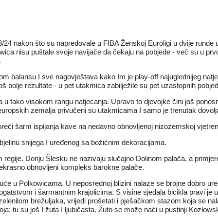
24 nakon što su napredovale u FIBA Ženskoj Euroligi u dvije runde ut
kowica nisu puštale svoje navijače da čekaju na pobjede - već su u pr
.
nom balansu I sve nagovještava kako Im je play-off najuglednijeg na
još bolje rezultate - u pet utakmica zabilježile su pet uzastopnih pobje
a u tako visokom rangu natjecanja. Upravo to djevojke čini još ponosniji
 europskih zemalja privučeni su utakmicama I samo je trenutak dovolj
eći šarm ispijanja kave na nedavno obnovljenoj nizozemskoj vjetrenj
 bjelinu snijega I uređenog sa božićnim dekoracijama.
m regije. Donju Šlesku ne nazivaju slučajno Dolinom palača, a primjere 
prekrasno obnovljeni kompleks barokne palače.
 kuće u Polkowicama. U neposrednoj blizini nalaze se brojne dobro u
gatstvom i šarmantnim krajolicima. S visine sjedala bicikla pravi je u
m zelenilom brežuljaka, vrijedi prošetati i pješačkom stazom koja se n
ja; tu su još I žuta I ljubičasta. Žuto se može naći u pustinji Kozłows