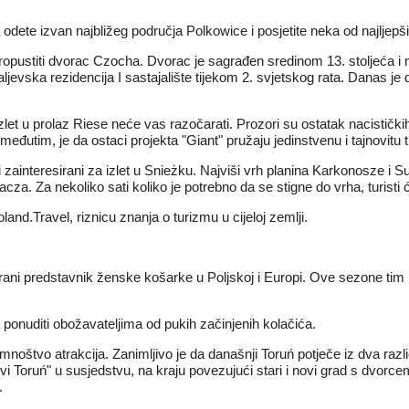
 odete izvan najbližeg područja Polkowice i posjetite neka od najljepši
e propustiti dvorac Czocha. Dvorac je sagrađen sredinom 13. stoljeća 
jevska rezidencija I sastajalište tijekom 2. svjetskog rata. Danas je 
zlet u prolaz Riese neće vas razočarati. Prozori su ostatak nacistički
eđutim, je da ostaci projekta "Giant" pružaju jedinstvenu i tajnovitu t
iti zainteresirani za izlet u Snieżku. Najviši vrh planina Karkonosze i S
acza. Za nekoliko sati koliko je potrebno da se stigne do vrha, turisti 
and.Travel, riznicu znanja o turizmu u cijeloj zemlji.
i predstavnik ženske košarke u Poljskoj i Europi. Ove sezone tim po
ponuditi obožavateljima od pukih začinjenih kolačića.
 mnoštvo atrakcija. Zanimljivo je da današnji Toruń potječe iz dva razli
vi Toruń" u susjedstvu, na kraju povezujući stari i novi grad s dvorce
.