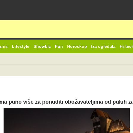
znis
Lifestyle
Showbiz
Fun
Horoskop
Iza ogledala
Hi-tec
ma puno više za ponuditi obožavateljima od pukih za