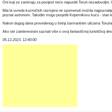
Oni koji se zanimaju za povijest neće napustiti Toruń nezadovoljni. 
Bila bi uvreda kozmičkih razmjera ne spomenuti možda najpoznatijeg s
poznat astronom. Također mogu posjetiti Kopernikovu kuću - stan koj
Nakon dugog dana provedenog u šetnji šarmantnim ulicama Toruńa, lo
Ako ste zainteresirani saznati više o ovoj fantastičnoj turističkoj dest
05.12.2023. 12:40:00