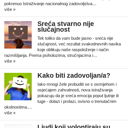
pokrenuo Istraživanje nacionalnog zadovoljstva…
više »
Sreća stvarno nije
slučajnost
Tek toliko da vam bude jasno - sreća nije
slučajnost, već rezultat svakodnevnih navika
koje oblikuju naše raspoloženje i način
razmišljanja. Prema psiholozima, stručnjacima i…
više »
Kako biti zadovoljan/a?
Iako mnogi žele probuditi se s osmijehom i
osjećajem zahvalnosti, nova istraživanja
pokazuju da je sreća emocija poput ljutnje ili
tuge - dolazi i prolazi, ovisno o trenutačnim
okolnostima.…
više »
Ljudi koji volontiraju su