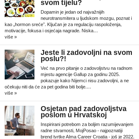
svom tijelu?
Dopamin je jedan od najvažnijih
neurotransmitera u ljudskom mozgu, poznat i
kao „hormon sreće". Ključan je za regulaciju raspoloženja,
motivacije, fokusa i osjećaja nagrade. Niska…
više »
Jeste li zadovoljni na svom
poslu?!
Već na prvo pitanje o zadovoljstvu na radnom
mjestu agencije Gallup za godinu 2025.
pokazuje kako Nijemci nisu zadovoljni, a ne
očekuju niti da će za pet godina biti bolje.…
više »
Osjetan pad zadovoljstva
poslom u Hrvatskoj
Inspirirani potrebom za boljim razumijevanjem
radne stvarnosti, MojPosao - najpoznatiji
brend tvrtke Alma Career Croatia - još je 2022.