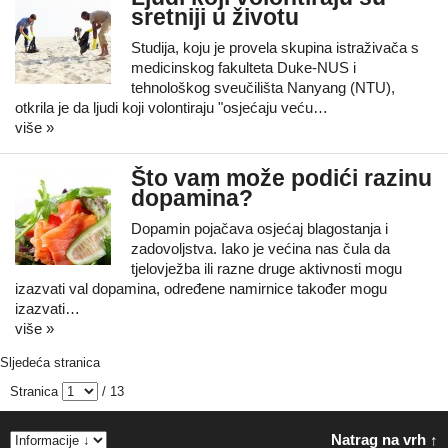
sretniji u životu
Studija, koju je provela skupina istraživača s
medicinskog fakulteta Duke-NUS i
tehnološkog sveučilišta Nanyang (NTU),
otkrila je da ljudi koji volontiraju "osjećaju veću…
više »
Što vam može podići razinu
dopamina?
Dopamin pojačava osjećaj blagostanja i
zadovoljstva. Iako je većina nas čula da
tjelovježba ili razne druge aktivnosti mogu
izazvati val dopamina, određene namirnice također mogu
izazvati…
više »
Sljedeća stranica
Stranica
/ 13
Natrag na vrh ↑