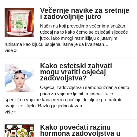
Večernje navike za sretnije
i zadovoljnije jutro
Način na koji provodimo večer ima snažan
utjecaj na to kako ćemo se osjećati sljedeće
jutro. Iako mnogi razmišljaju o jutarnjim
rutinama kao ključu uspjeha, istina je da kvalitetan…
više »
Kako estetski zahvati
mogu vratiti osjećaj
zadovoljstva?
Osjećaj zadovoljstva i samopouzdanja često
pada za vrijeme ljetnih mjeseci. To je
specifično vrijeme kada većina počinje detaljnije promatrati
svoje lice i tijelo. Razlog je jednostavan -…
više »
Kako povećati razinu
hormona zadovoljstva u