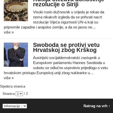
rezolucije o Siriji
Visoki ruski dužnosnik u srijedu je rekao da
nema nikakvih izgleda da se prihvati nacrt
rezolucije Vijeća sigurnosti UN-a koji su
pripremile zapadne i arapske zemlje, a da se jasno ne…
više »
Swoboda se protivi vetu
Hrvatskoj zbog Krškog
Austrijski socijaldemokratski zastupnik u
Europskom parlamentu Hannes Swoboda u
subotu se odlučno usprotivio prijedlogu o vetu
hrvatskom pristupu Europskoj uniji zbog nuklearke u…
više »
Sljedeća stranica
Stranica
/ 2
Natrag na vrh ↑