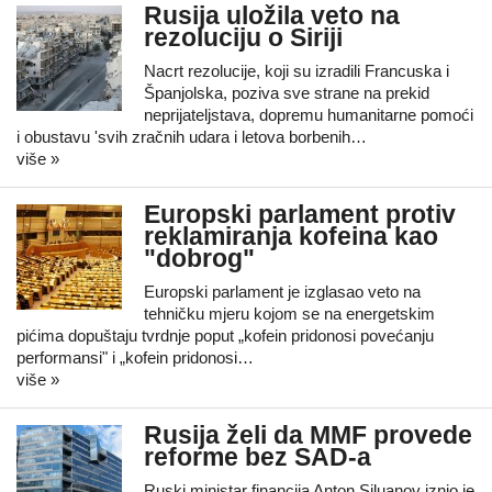
Rusija uložila veto na
rezoluciju o Siriji
Nacrt rezolucije, koji su izradili Francuska i
Španjolska, poziva sve strane na prekid
neprijateljstava, dopremu humanitarne pomoći
i obustavu 'svih zračnih udara i letova borbenih…
više »
Europski parlament protiv
reklamiranja kofeina kao
"dobrog"
Europski parlament je izglasao veto na
tehničku mjeru kojom se na energetskim
pićima dopuštaju tvrdnje poput „kofein pridonosi povećanju
performansi" i „kofein pridonosi…
više »
Rusija želi da MMF provede
reforme bez SAD-a
Ruski ministar financija Anton Siluanov iznio je