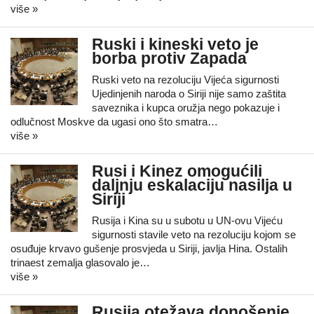
više »
Ruski i kineski veto je
borba protiv Zapada
Ruski veto na rezoluciju Vijeća sigurnosti
Ujedinjenih naroda o Siriji nije samo zaštita
saveznika i kupca oružja nego pokazuje i
odlučnost Moskve da ugasi ono što smatra…
više »
Rusi i Kinez omogućili
daljnju eskalaciju nasilja u
Siriji
Rusija i Kina su u subotu u UN-ovu Vijeću
sigurnosti stavile veto na rezoluciju kojom se
osuđuje krvavo gušenje prosvjeda u Siriji, javlja Hina. Ostalih
trinaest zemalja glasovalo je…
više »
Rusija otežava donošenje