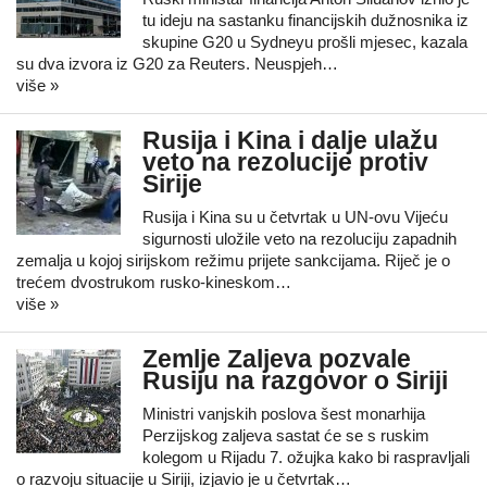
tu ideju na sastanku financijskih dužnosnika iz
skupine G20 u Sydneyu prošli mjesec, kazala
su dva izvora iz G20 za Reuters. Neuspjeh…
više »
Rusija i Kina i dalje ulažu
veto na rezolucije protiv
Sirije
Rusija i Kina su u četvrtak u UN-ovu Vijeću
sigurnosti uložile veto na rezoluciju zapadnih
zemalja u kojoj sirijskom režimu prijete sankcijama. Riječ je o
trećem dvostrukom rusko-kineskom…
više »
Zemlje Zaljeva pozvale
Rusiju na razgovor o Siriji
Ministri vanjskih poslova šest monarhija
Perzijskog zaljeva sastat će se s ruskim
kolegom u Rijadu 7. ožujka kako bi raspravljali
o razvoju situacije u Siriji, izjavio je u četvrtak…