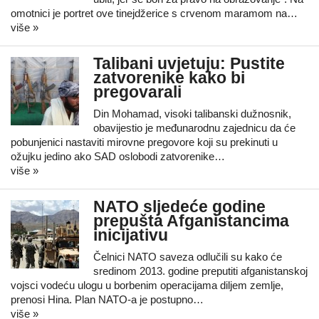
omotnici je portret ove tinejdžerice s crvenom maramom na…
više »
Talibani uvjetuju: Pustite
zatvorenike kako bi
pregovarali
Din Mohamad, visoki talibanski dužnosnik,
obavijestio je međunarodnu zajednicu da će
pobunjenici nastaviti mirovne pregovore koji su prekinuti u
ožujku jedino ako SAD oslobodi zatvorenike…
više »
NATO sljedeće godine
prepušta Afganistancima
inicijativu
Čelnici NATO saveza odlučili su kako će
sredinom 2013. godine preputiti afganistanskoj
vojsci vodeću ulogu u borbenim operacijama diljem zemlje,
prenosi Hina. Plan NATO-a je postupno…
više »