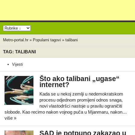
Metro-portal.hr
»
Popularni tagovi
»
talibani
TAG: TALIBANI
Vijesti
Što ako talibani „ugase“
internet?
Kada se u nekoj zemlji u nedemokratskom
procesu odjednom promijeni odnos snaga,
novi vlastodršci nastoje u pravilu ograničiti
slobode. Kao recimo nakon vojnog puča u Mjanmaru, nakon…
više »
SAD je potpuno zakazao u