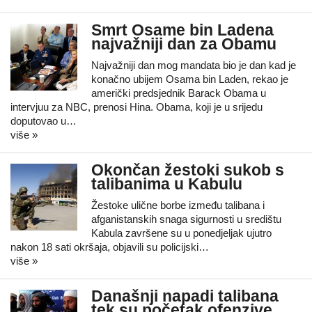
Smrt Osame bin Ladena
najvažniji dan za Obamu
Najvažniji dan mog mandata bio je dan kad je
konačno ubijem Osama bin Laden, rekao je
američki predsjednik Barack Obama u
intervjuu za NBC, prenosi Hina. Obama, koji je u srijedu
doputovao u…
više »
Okončan žestoki sukob s
talibanima u Kabulu
Žestoke ulične borbe između talibana i
afganistanskih snaga sigurnosti u središtu
Kabula završene su u ponedjeljak ujutro
nakon 18 sati okršaja, objavili su policijski…
više »
Današnji napadi talibana
tek su početak ofenzive