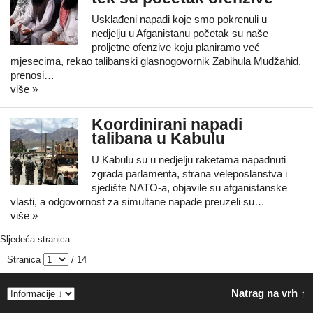
Usklađeni napadi koje smo pokrenuli u
nedjelju u Afganistanu početak su naše
proljetne ofenzive koju planiramo već
mjesecima, rekao talibanski glasnogovornik Zabihula Mudžahid,
prenosi…
više »
Koordinirani napadi
talibana u Kabulu
U Kabulu su u nedjelju raketama napadnuti
zgrada parlamenta, strana veleposlanstva i
sjedište NATO-a, objavile su afganistanske
vlasti, a odgovornost za simultane napade preuzeli su…
više »
Sljedeća stranica
Stranica
/ 14
Natrag na vrh ↑