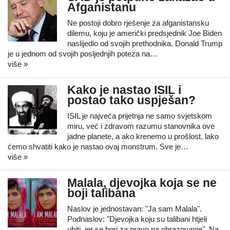
Afganistanu
Ne postoji dobro rješenje za afganistansku
dilemu, koju je američki predsjednik Joe Biden
naslijedio od svojih prethodnika. Donald Trump
je u jednom od svojih posljednjih poteza na…
više »
Kako je nastao ISIL i
postao tako uspješan?
ISIL je najveća prijetnja ne samo svjetskom
miru, već i zdravom razumu stanovnika ove
jadne planete, a ako krenemo u prošlost, lako
ćemo shvatiti kako je nastao ovaj monstrum. Sve je…
više »
Malala, djevojka koja se ne
boji talibana
Naslov je jednostavan: "Ja sam Malala".
Podnaslov: "Djevojka koju su talibani htjeli
ubiti, jer se bori za pravo na obrazovanje". Na