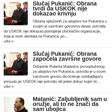
Slučaj Pukanić: Obrana
tvrdi da USKOK nije
dokazao krivnju
Obrana optuženih za ubojstvo Ive Pukanića u
svojim je završnim govorima danas ustvrdila
da USKOK nije dokazao postojanje zločinačke organizacije,
koja je osim atentata na Pukanića, po…
više »
Slučaj Pukanić: Obrana
započela završne govore
Odvjetnik Roberta Matanića, prvooptuženog
za ubojstvo Ive Pukanića, ustvrdio je u svom
završnom govoru da očekuje oslobađajuću
presudu jer USKOK nije potvrdio niti jedan dokaz kojim bi…
više »
Matanić: Zaljubljenik sam u
oružje, ali to ne znači da
sam ubojica