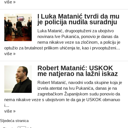
više »
I Luka Matanić tvrdi da mu
je policija nudila suradnju
Luka Matanić, drugooptuženi za ubojstvo
novinara Ive Pukanića, ponovio je danas da
nema nikakve veze sa zločinom, a policiju je
optužio za brutalnost prilikom uhićenja te, kao i prvooptuženi…
više »
Robert Matanić: USKOK
me natjerao na lažni iskaz
Robert Matanić, navodni vođa skupine koja je
izvela atentat na Ivu Pukanića, danas je na
zagrebačkom Županijskom sudu ponovio da
nema nikakve veze s ubojstvom te da ga je USKOK obmanuo
i…
više »
Sljedeća stranica