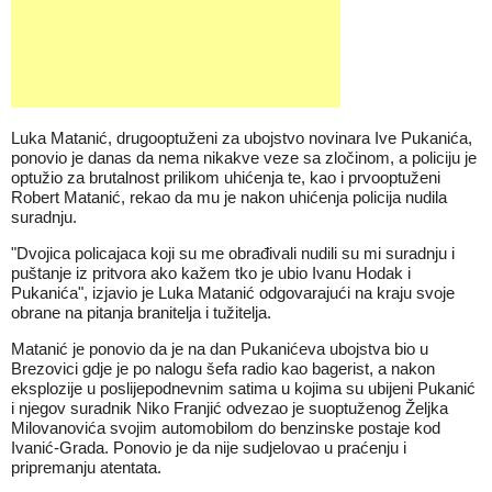
Luka Matanić, drugooptuženi za ubojstvo novinara Ive Pukanića,
ponovio je danas da nema nikakve veze sa zločinom, a policiju je
optužio za brutalnost prilikom uhićenja te, kao i prvooptuženi
Robert Matanić, rekao da mu je nakon uhićenja policija nudila
suradnju.
"Dvojica policajaca koji su me obrađivali nudili su mi suradnju i
puštanje iz pritvora ako kažem tko je ubio Ivanu Hodak i
Pukanića", izjavio je Luka Matanić odgovarajući na kraju svoje
obrane na pitanja branitelja i tužitelja.
Matanić je ponovio da je na dan Pukanićeva ubojstva bio u
Brezovici gdje je po nalogu šefa radio kao bagerist, a nakon
eksplozije u poslijepodnevnim satima u kojima su ubijeni Pukanić
i njegov suradnik Niko Franjić odvezao je suoptuženog Željka
Milovanovića svojim automobilom do benzinske postaje kod
Ivanić-Grada. Ponovio je da nije sudjelovao u praćenju i
pripremanju atentata.