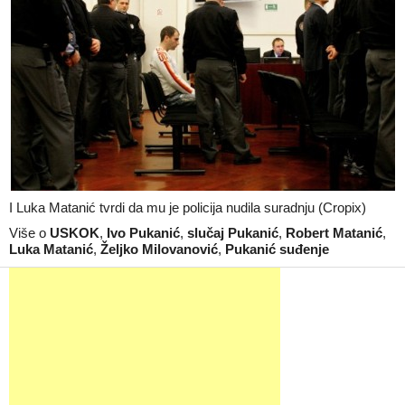
I Luka Matanić tvrdi da mu je policija nudila suradnju (Cropix)
Više o
USKOK
,
Ivo Pukanić
,
slučaj Pukanić
,
Robert Matanić
,
Luka Matanić
,
Željko Milovanović
,
Pukanić suđenje