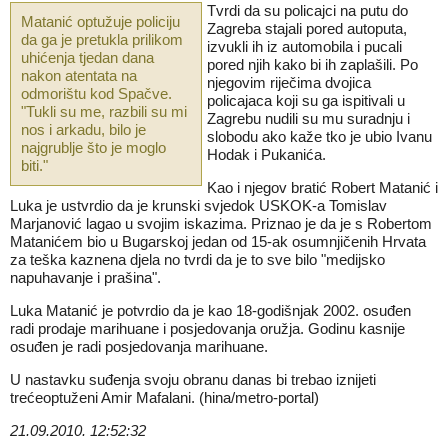
Tvrdi da su policajci na putu do
Matanić optužuje policiju
Zagreba stajali pored autoputa,
da ga je pretukla prilikom
izvukli ih iz automobila i pucali
uhićenja tjedan dana
pored njih kako bi ih zaplašili. Po
nakon atentata na
njegovim riječima dvojica
odmorištu kod Spačve.
policajaca koji su ga ispitivali u
"Tukli su me, razbili su mi
Zagrebu nudili su mu suradnju i
nos i arkadu, bilo je
slobodu ako kaže tko je ubio Ivanu
najgrublje što je moglo
Hodak i Pukanića.
biti."
Kao i njegov bratić Robert Matanić i
Luka je ustvrdio da je krunski svjedok USKOK-a Tomislav
Marjanović lagao u svojim iskazima. Priznao je da je s Robertom
Matanićem bio u Bugarskoj jedan od 15-ak osumnjičenih Hrvata
za teška kaznena djela no tvrdi da je to sve bilo "medijsko
napuhavanje i prašina".
Luka Matanić je potvrdio da je kao 18-godišnjak 2002. osuđen
radi prodaje marihuane i posjedovanja oružja. Godinu kasnije
osuđen je radi posjedovanja marihuane.
U nastavku suđenja svoju obranu danas bi trebao iznijeti
trećeoptuženi Amir Mafalani. (hina/metro-portal)
21.09.2010. 12:52:32