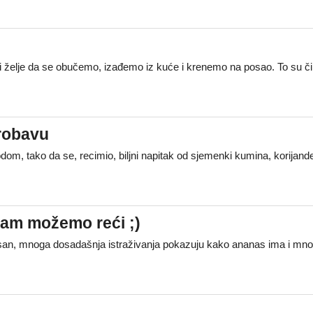
i želje da se obučemo, izađemo iz kuće i krenemo na posao. To su čin
probavu
rodom, tako da se, recimio, biljni napitak od sjemenki kumina, korij
 vam možemo reći ;)
san, mnoga dosadašnja istraživanja pokazuju kako ananas ima i mnog