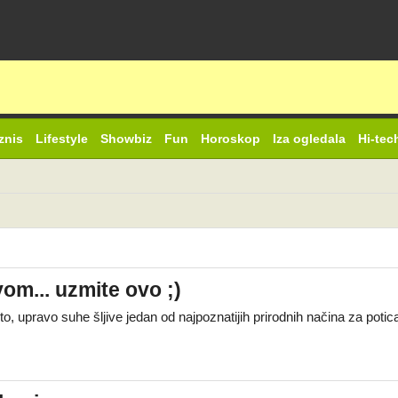
znis
Lifestyle
Showbiz
Fun
Horoskop
Iza ogledala
Hi-tec
om... uzmite ovo ;)
o, upravo suhe šljive jedan od najpoznatijih prirodnih načina za poti