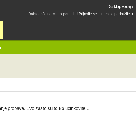
Desktop verzija
Dobrodošli na Metro-portal.hr!
Prijavite se
ili
nam se pridružite :)
h
canje probave. Evo zašto su toliko učinkovite.…