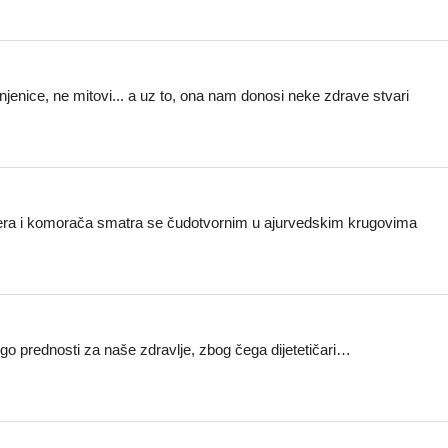
jenice, ne mitovi... a uz to, ona nam donosi neke zdrave stvari
andera i komorača smatra se čudotvornim u ajurvedskim krugovima
o prednosti za naše zdravlje, zbog čega dijetetičari…