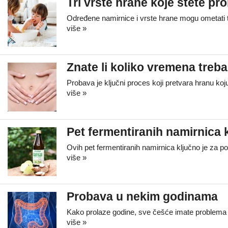
Tri vrste hrane koje štete pr
Određene namirnice i vrste hrane mogu ometati t
više »
Znate li koliko vremena treba
Probava je ključni proces koji pretvara hranu koj
više »
Pet fermentiranih namirnica 
Ovih pet fermentiranih namirnica ključno je za pot
više »
Probava u nekim godinama
Kako prolaze godine, sve češće imate problema s 
više »