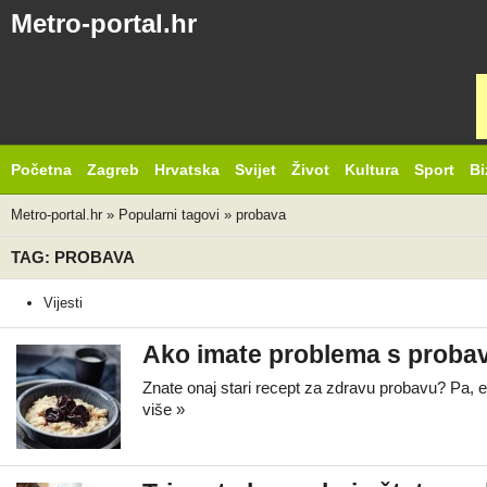
Metro-portal.hr
Početna
Zagreb
Hrvatska
Svijet
Život
Kultura
Sport
Bi
Metro-portal.hr
»
Popularni tagovi
»
probava
TAG: PROBAVA
Vijesti
Ako imate problema s probav
Znate onaj stari recept za zdravu probavu? Pa, et
više »