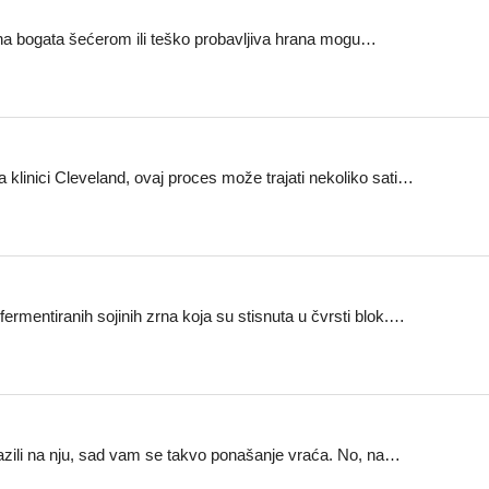
ana bogata šećerom ili teško probavljiva hrana mogu…
a klinici Cleveland, ovaj proces može trajati nekoliko sati…
fermentiranih sojinih zrna koja su stisnuta u čvrsti blok.…
pazili na nju, sad vam se takvo ponašanje vraća. No, na…