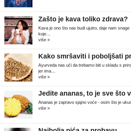
Zašto je kava toliko zdrava?
Kava je ono što nas budi ujutro, daje nam snage 
koje…
više »
Kako smršaviti i poboljšati 
Ayurveda nas uči da trebamo biti u skladu s pri
jer ima…
više »
Jedite ananas, to je sve što
Ananas je zapravo sjajno voće - osim što je uku
više »
Najbolja pića za probavu