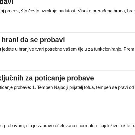
obavi
aj proces, što često uzrokuje nadutost. Visoko prerađena hrana, hr
 hrani da se probavi
u jedete u hranjive tvari potrebne vašem tijelu za funkcioniranje. Prem
ključnih za poticanje probave
icanje probave: 1. Tempeh Najbolji prijatelj tofua, tempeh se pravi od 
probavom, i to je zapravo očekivano i normalon - cijeli život niste 