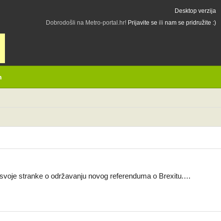
Desktop verzija
Dobrodošli na Metro-portal.hr!
Prijavite se
ili
nam se pridružite :)
h
va svoje stranke o održavanju novog referenduma o Brexitu.…