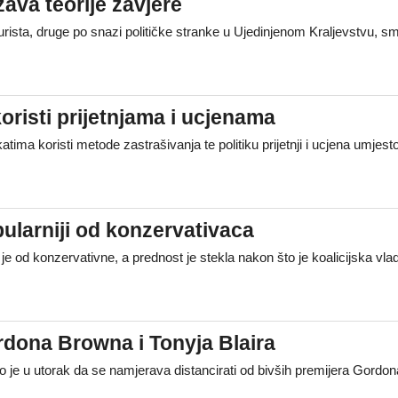
žava teorije zavjere
urista, druge po snazi političke stranke u Ujedinjenom Kraljevstvu, sm
oristi prijetnjama i ucjenama
katima koristi metode zastrašivanja te politiku prijetnji i ucjena umjes
opularniji od konzervativaca
ja je od konzervativne, a prednost je stekla nakon što je koalicijska v
rdona Browna i Tonyja Blaira
o je u utorak da se namjerava distancirati od bivših premijera Gordon