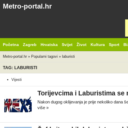
Metro-portal.hr
Početna
Zagreb
Hrvatska
Svijet
Život
Kultura
Sport
Bi
Metro-portal.hr
»
Popularni tagovi
»
laburisti
TAG: LABURISTI
Vijesti
Torijevcima i Laburistima se
Nakon dugog oklijevanja je prije nekoliko dana š
više »