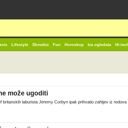
znis
Lifestyle
Showbiz
Fun
Horoskop
Iza ogledala
Hi-tec
 ne može ugoditi
ef britanskih laburista Jeremy Corbyn ipak prihvatio zahtjev iz redo