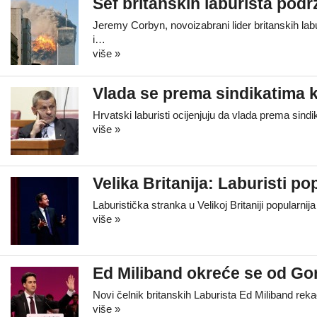
Šef britanskih laburista podr
Jeremy Corbyn, novoizabrani lider britanskih lab
i…
više »
Vlada se prema sindikatima k
Hrvatski laburisti ocijenjuju da vlada prema sindi
više »
Velika Britanija: Laburisti p
Laburistička stranka u Velikoj Britaniji popularni
više »
Ed Miliband okreće se od Go
Novi čelnik britanskih Laburista Ed Miliband reka
više »