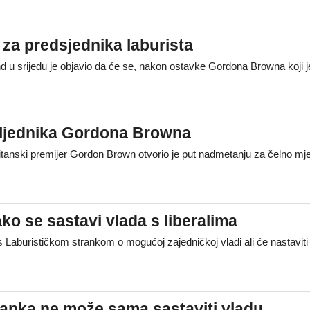
 za predsjednika laburista
nd u srijedu je objavio da će se, nakon ostavke Gordona Browna koji 
asljednika Gordona Browna
tanski premijer Gordon Brown otvorio je put nadmetanju za čelno mje
o se sastavi vlada s liberalima
s Laburističkom strankom o mogućoj zajedničkoj vladi ali će nastaviti
stranka ne može sama sastaviti vladu