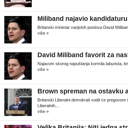
Miliband najavio kandidaturu
Britanski ministar vanjskih poslova David Miliba
više »
David Miliband favorit za n
Najavom skorog napuštanja kormila laburista, bri
više »
Brown spreman na ostavku ak
Britanski Liberalni demokrati vodit će pregovore 
Liberalnih…
više »
Velika Britanija: Niti jedna 