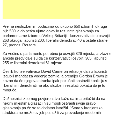
Prema neslužbenim podacima od ukupno 650 izbornih okruga
njih 530 je do petka ujutro objavilo rezultate glasovanja za
parlamentarne izbore u Velikoj Britaniji - konzervativci su osvojili
263 okruga, laburisti 200, liberalni demokrati 40 a ostale strane
27, prenosi Reuters.
Za većinu u parlamentu potrebno je osvojiti 326 mjesta, a izlazne
ankete predviđale su da će konzervativci osvojiti 305, laburisti
255 te liberalni demokrati 61 mjesto.
Čelnik konzervativaca David Cameron rekao je da su laburisti
izgubili mandat za vođenje zemlje, a premijer Gordon Brown je
kazao da će njegova stranka ipak pokušati sastaviti koaliciju s
liberalnim demokratima ako službeni rezultati pokažu da je to
moguće.
Dužnosnici izbornog povjerenstva kažu da ima pritužbi da na
nekim mjestima glasači nisu mogli ostvariti svoje pravo
glasovanja pa će se to dodatno istražiti. "Stara viktorijanska
struktura ne može uvijek poslužiti za provođenje modernih