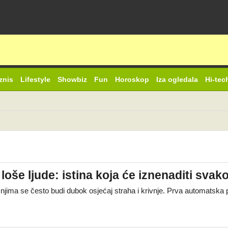
znis
Lifestyle
Showbiz
Fun
Horoskop
Iza ogledala
Hi-tec
 loše ljude: istina koja će iznenaditi svako
i, u njima se često budi dubok osjećaj straha i krivnje. Prva automats