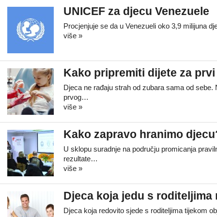
UNICEF za djecu Venezuele
Procjenjuje se da u Venezueli oko 3,9 milijuna dj
više »
Kako pripremiti dijete za prv
Djeca ne rađaju strah od zubara sama od sebe. Na
prvog…
više »
Kako zapravo hranimo djecu
U sklopu suradnje na području promicanja praviln
rezultate…
više »
Djeca koja jedu s roditeljima
Djeca koja redovito sjede s roditeljima tijekom o