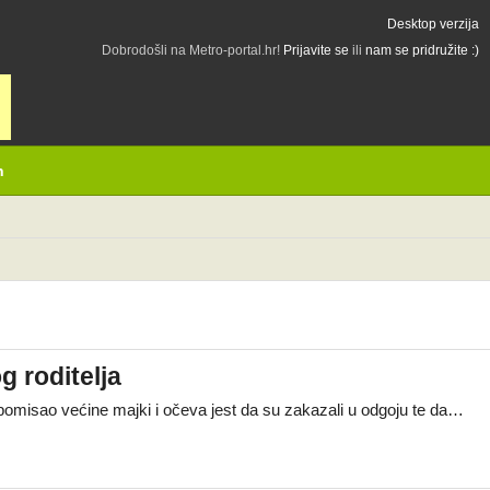
Desktop verzija
Dobrodošli na Metro-portal.hr!
Prijavite se
ili
nam se pridružite :)
h
g roditelja
ka pomisao većine majki i očeva jest da su zakazali u odgoju te da…