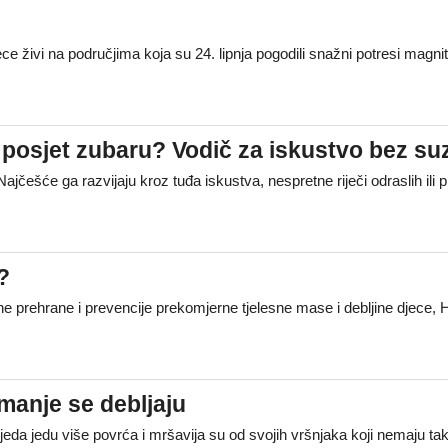
ece živi na područjima koja su 24. lipnja pogodili snažni potresi magn
i posjet zubaru? Vodič za iskustvo bez su
jčešće ga razvijaju kroz tuđa iskustva, nespretne riječi odraslih ili
?
e prehrane i prevencije prekomjerne tjelesne mase i debljine djece,
 manje se debljaju
bjeda jedu više povrća i mršavija su od svojih vršnjaka koji nemaju ta