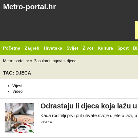
Metro-portal.hr
Početna
Zagreb
Hrvatska
Svijet
Život
Kultura
Sport
Bi
Metro-portal.hr
»
Popularni tagovi
»
djeca
TAG: DJECA
Vijesti
Video
Odrastaju li djeca koja lažu u
Kada roditelji prvi put uhvate svoje dijete u laž
više »