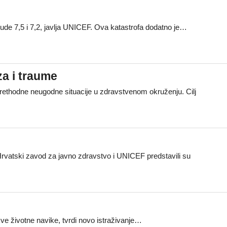
itude 7,5 i 7,2, javlja UNICEF. Ova katastrofa dodatno je…
za i traume
 prethodne neugodne situacije u zdravstvenom okruženju. Cilj
 Hrvatski zavod za javno zdravstvo i UNICEF predstavili su
kve životne navike, tvrdi novo istraživanje…