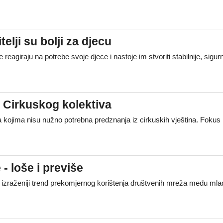
elji su bolji za djecu
e reagiraju na potrebe svoje djece i nastoje im stvoriti stabilnije, sigur
u Cirkuskog kolektiva
a kojima nisu nužno potrebna predznanja iz cirkuskih vještina. Fokus
 - loše i previše
zraženiji trend prekomjernog korištenja društvenih mreža među mladim