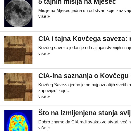
5 tajnih misija na Mjesec
Misije na Mjesec jedna su od stvari koje izazivaj
više »
CIA i tajna Kovčega saveza: m
Kovčeg saveza jedan je od najtajanstvenijih i naj
više »
CIA-ina saznanja o Kovčegu Sa
Kovčeg Saveza jedno je od najpoznatijih svetih a
zapovijedi koje…
više »
Što na izmijenjena stanja svi
Dobro znamo da CIA radi svakakve stvari, većin
više »