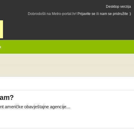
Desktop verzija
Dobrodošli na Metro-portal.hr!
Prijavite se
ili
nam se pridružite :)
h
hram?
ument američke obavještajne agencije…