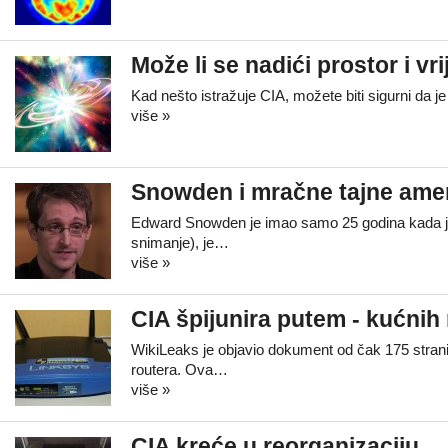
Može li se nadići prostor i vr
Kad nešto istražuje CIA, možete biti sigurni da 
više »
Snowden i mračne tajne amer
Edward Snowden je imao samo 25 godina kada je
snimanje), je…
više »
CIA špijunira putem - kućnih 
WikiLeaks je objavio dokument od čak 175 strani
routera. Ova…
više »
CIA kreće u reorganizaciju