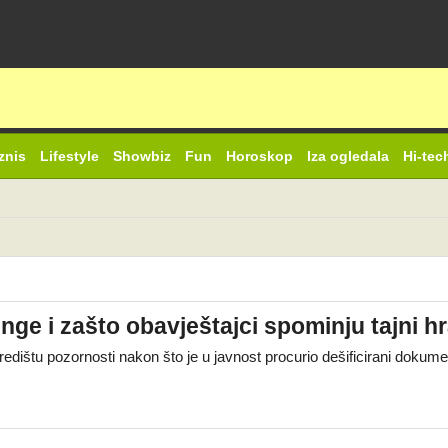
znis
Lifestyle
Showbiz
Fun
Horoskop
Iza ogledala
Hi-tec
inge i zašto obavještajci spominju tajni 
 središtu pozornosti nakon što je u javnost procurio dešificirani dok