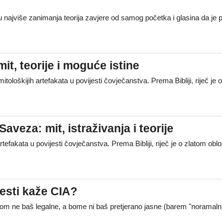
u najviše zanimanja teorija zavjere od samog početka i glasina da je p
it, teorije i moguće istine
mitološkijih artefakata u povijesti čovječanstva. Prema Bibliji, rije
veza: mit, istraživanja i teorije
rtefakata u povijesti čovječanstva. Prema Bibliji, riječ je o zlatom
jesti kaže CIA?
om ne baš legalne, a bome ni baš pretjerano jasne (barem "noramalni