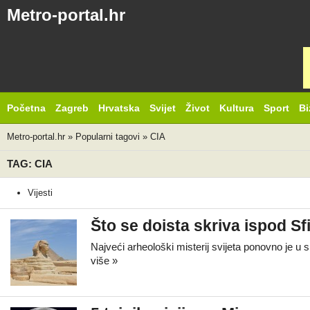
Metro-portal.hr
Početna
Zagreb
Hrvatska
Svijet
Život
Kultura
Sport
Bi
Metro-portal.hr
»
Popularni tagovi
»
CIA
TAG: CIA
Vijesti
Što se doista skriva ispod Sf
Najveći arheološki misterij svijeta ponovno je u
više »