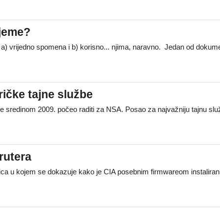
ijeme?
je a) vrijedno spomena i b) korisno... njima, naravno. Jedan od doku
ičke tajne službe
 sredinom 2009. počeo raditi za NSA. Posao za najvažniju tajnu sl
rutera
ca u kojem se dokazuje kako je CIA posebnim firmwareom instalirani