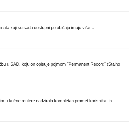
menata koji su sada dostupni po običaju imaju više…
užbu u SAD, koju on opisuje pojmom "Permanent Record" (Stalno
m u kućne routere nadzirala kompletan promet korisnika tih