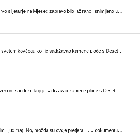
rvo slijetanje na Mjesec zapravo bilo lažirano i snimljeno u…
č je o svetom kovčegu koji je sadržavao kamene ploče s Deset…
 obloženom sanduku koji je sadržavao kamene ploče s Deset
m" ljudima). No, možda su ovdje pretjerali... U dokumentu…