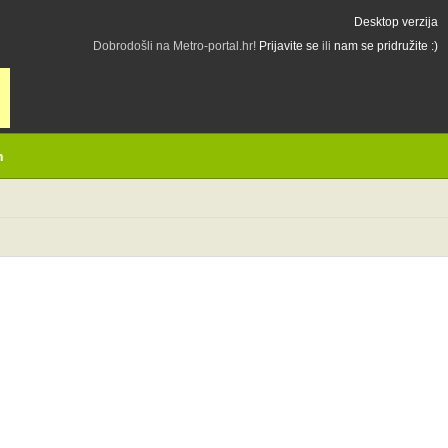
Desktop verzija
Dobrodošli na Metro-portal.hr!
Prijavite se
ili
nam se pridružite :)
h