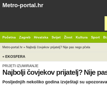
Metro-portal.hr
Početna
Zagreb
Hrvatska
Svijet
Život
Kultura
Sport
Bi
Metro-portal.hr
»
Najbolji čovjekov prijatelj? Nije pas nego pčela
« EKOSFERA
PRIJETI IZUMIRANJE
Najbolji čovjekov prijatelj? Nije p
Posljednjih nekoliko godina izvještaji su upozorav