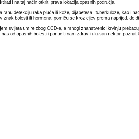
ati i na taj način otkriti prava lokacija opasnih područja.
 ranu detekciju raka pluća ili kože, dijabetesa i tuberkuloze, kao i na
av znak bolesti ili hormona, pomiču se kroz cijev prema naprijed, do di
 diljem svijeta umire zbog CCD-a, a mnogi znanstvenici krvinju prebac
pasiti nas od opasnih bolesti i ponuditi nam zdrav i ukusan nektar, pozna