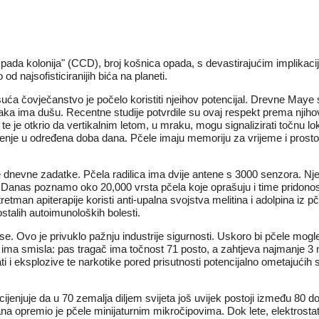
 kolonija" (CCD), broj košnica opada, s devastirajućim implikacijam
d najsofisticiranijih bića na planeti.
tisuća čovječanstvo je počelo koristiti njeihov potencijal. Drevne May
aka ima dušu. Recentne studije potvrdile su ovaj respekt prema njihovo
 te je otkrio da vertikalnim letom, u mraku, mogu signalizirati točnu lo
njenje u određena doba dana. Pčele imaju memoriju za vrijeme i prostor, 
le dnevne zadatke. Pčela radilica ima dvije antene s 3000 senzora. Nje
 Danas poznamo oko 20,000 vrsta pčela koje oprašuju i time pridonose
retman apiterapije koristi anti-upalna svojstva melitina i adolpina iz p
 ostalih autoimunoloških bolesti.
rise. Ovo je privuklo pažnju industrije sigurnosti. Uskoro bi pčele 
ima smisla: pas tragač ima točnost 71 posto, a zahtjeva najmanje 3 m
 i eksplozive te narkotike pored prisutnosti potencijalno ometajućih sr
ijenjuje da u 70 zemalja diljem svijeta još uvijek postoji između 80 d
na opremio je pčele minijaturnim mikročipovima. Dok lete, elektrostati