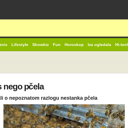
znis
Lifestyle
Showbiz
Fun
Horoskop
Iza ogledala
Hi-tec
as nego pčela
ali o nepoznatom razlogu nestanka pčela