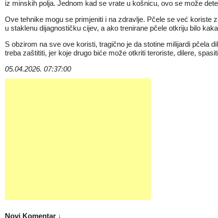
iz minskih polja. Jednom kad se vrate u košnicu, ovo se može detektir
Ove tehnike mogu se primjeniti i na zdravlje. Pčele se već koriste za
u staklenu dijagnostičku cijev, a ako trenirane pčele otkriju bilo kak
S obzirom na sve ove koristi, tragično je da stotine milijardi pčela
treba zaštititi, jer koje drugo biće može otkriti teroriste, dilere, s
05.04.2026. 07:37:00
Novi Komentar ↓