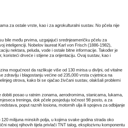
a za ostale vrste, kao i za agrokulturalni sustav. No pčela nije
e su bile među prvima, uzgajajući srednjeameričku pčelu za
j inteligenciji. Nobelov laureat Karl von Frisch (1886-1982),
kaciju nektara, peluda, vode i ostale bitne informacije. Također je
koristeći drveće i stijene za orijentaciju. Ovaj sustav, kao i
zina mogućnost da razlikuje više od 130 mirisa u divljni, od vitalne
 zdravlju i blagostanju većine od 235,000 vrsta cvjetnica na
čelinjeg otrova, kako bi se ojačao živčani sustav, olakšali problemi
mogle dobiti posao u ratnim zonama, aerodromima, stanicama, lukama,
jeseca treninga, dok pčele posjeduju točnost 98 posto, a za
edstava, poput raznih losiona, motornih ulja ili spojeva za odbijanje
o 120 milijuna minskih polja, u kojima svake godina strada oko
čni naboj njihovih tijela privlači TNT talog, eksplozivnu komponentu