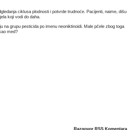
dgledanja ciklusa plodnosti i potvrde trudnoće. Pacijenti, naime, dišu
jela koji vodi do daha.
uju na grupu pesticida po imenu neoniktinoidi. Male pčele zbog toga
t kao med?
Razgovor
RSS Komentara