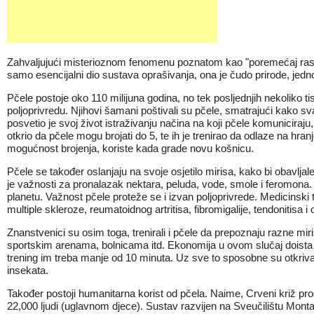
Zahvaljujući misterioznom fenomenu poznatom kao "poremećaj raspada
samo esencijalni dio sustava oprašivanja, ona je čudo prirode, jedno o
Pčele postoje oko 110 milijuna godina, no tek posljednjih nekoliko 
poljoprivredu. Njihovi šamani poštivali su pčele, smatrajući kako sv
posvetio je svoj život istraživanju načina na koji pčele komuniciraju,
otkrio da pčele mogu brojati do 5, te ih je trenirao da odlaze na hra
mogućnost brojenja, koriste kada grade novu košnicu.
Pčele se također oslanjaju na svoje osjetilo mirisa, kako bi obavlja
je važnosti za pronalazak nektara, peluda, vode, smole i feromona.
planetu. Važnost pčele proteže se i izvan poljoprivrede. Medicinski t
multiple skleroze, reumatoidnog artritisa, fibromigalije, tendonitisa i
Znanstvenici su osim toga, trenirali i pčele da prepoznaju razne mi
sportskim arenama, bolnicama itd. Ekonomija u ovom slučaj doista 
trening im treba manje od 10 minuta. Uz sve to sposobne su otkrivati
insekata.
Također postoji humanitarna korist od pčela. Naime, Crveni križ proc
22,000 ljudi (uglavnom djece). Sustav razvijen na Sveučilištu Monta