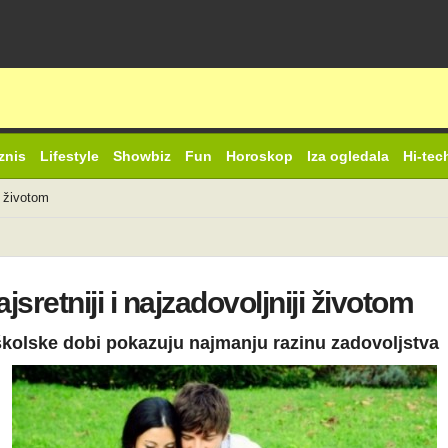
znis
Lifestyle
Showbiz
Fun
Horoskop
Iza ogledala
Hi-tec
i životom
sretniji i najzadovoljniji životom
dškolske dobi pokazuju najmanju razinu zadovoljstva