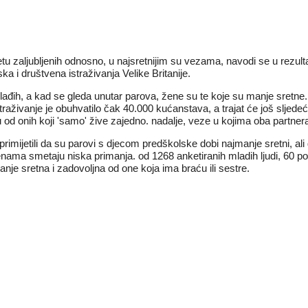
svijetu zaljubljenih odnosno, u najsretnijim su vezama, navodi se u rezu
ka i društvena istraživanja Velike Britanije.
mlađih, a kad se gleda unutar parova, žene su te koje su manje sretne
aživanje je obuhvatilo čak 40.000 kućanstava, a trajat će još sljedećih
 od onih koji 'samo' žive zajedno. nadalje, veze u kojima oba partner
 primijetili da su parovi s djecom predškolske dobi najmanje sretni, al
a smetaju niska primanja. od 1268 anketiranih mladih ljudi, 60 post
e sretna i zadovoljna od one koja ima braću ili sestre.