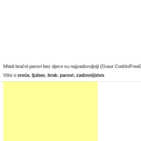
Mladi bračni parovi bez djece su najzadovoljniji (Graur Codrin/Free
Više o
sreća
,
ljubav
,
brak
,
parovi
,
zadovoljstvo