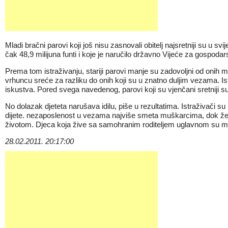
Mladi bračni parovi koji još nisu zasnovali obitelj najsretniji su u 
čak 48,9 milijuna funti i koje je naručilo državno Vijeće za gospodars
Prema tom istraživanju, stariji parovi manje su zadovoljni od onih 
vrhuncu sreće za razliku do onih koji su u znatno duljim vezama. Istr
iskustva. Pored svega navedenog, parovi koji su vjenčani sretniji su
No dolazak djeteta narušava idilu, piše u rezultatima. Istraživači su
dijete. nezaposlenost u vezama najviše smeta muškarcima, dok ženam
životom. Djeca koja žive sa samohranim roditeljem uglavnom su manj
28.02.2011. 20:17:00