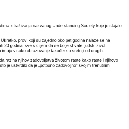
ltatima istraživanja nazvanog
Understanding Society
koje je stajalo
. Ukratko, provi koji su zajedno oko pet godina nalaze se na
 20 godina, sve s ciljem da se bolje shvate ljudski životi i
a imaju visoko obrazovanje također su sretniji od drugih.
i da razina njihov zadovoljstva životom raste kako raste i njihovo
o je ustvrdilo da je „potpuno zadovoljno" svojim trenutnim