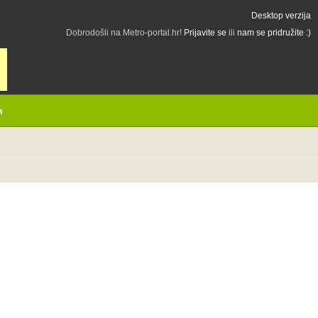
Desktop verzija
Dobrodošli na Metro-portal.hr!
Prijavite se
ili
nam se pridružite :)
h