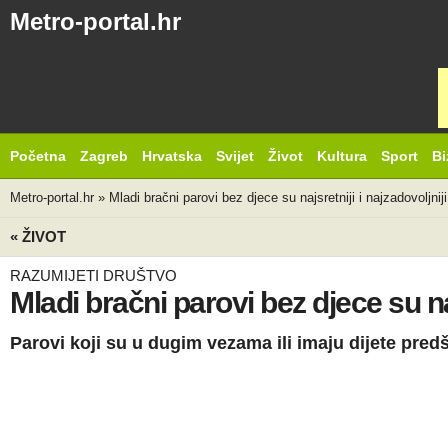
Metro-portal.hr
Početna
Zagreb
Hrvatska
Svijet
Život
Kultura
Sport
Bi
Metro-portal.hr
»
Mladi bračni parovi bez djece su najsretniji i najzadovoljnij
« ŽIVOT
RAZUMIJETI DRUŠTVO
Mladi bračni parovi bez djece su naj
Parovi koji su u dugim vezama ili imaju dijete pre