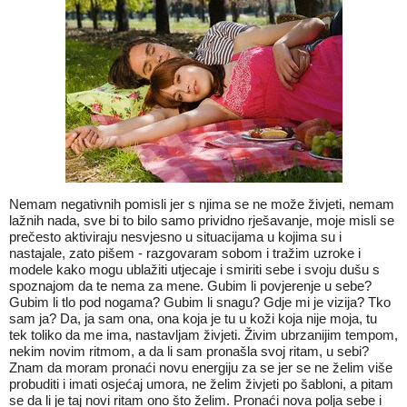
Nemam negativnih pomisli jer s njima se ne može živjeti, nemam
lažnih nada, sve bi to bilo samo prividno rješavanje, moje misli se
prečesto aktiviraju nesvjesno u situacijama u kojima su i
nastajale, zato pišem - razgovaram sobom i tražim uzroke i
modele kako mogu ublažiti utjecaje i smiriti sebe i svoju dušu s
spoznajom da te nema za mene. Gubim li povjerenje u sebe?
Gubim li tlo pod nogama? Gubim li snagu? Gdje mi je vizija? Tko
sam ja? Da, ja sam ona, ona koja je tu u koži koja nije moja, tu
tek toliko da me ima, nastavljam živjeti. Živim ubrzanijim tempom,
nekim novim ritmom, a da li sam pronašla svoj ritam, u sebi?
Znam da moram pronaći novu energiju za se jer se ne želim više
probuditi i imati osjećaj umora, ne želim živjeti po šabloni, a pitam
se da li je taj novi ritam ono što želim. Pronaći nova polja sebe i