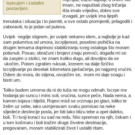
ispisujem i zadatke
imam, ne napuštati zbog tričarija
postavljam.
išta imalo vrijedno, dobro sve
izvagati, jer uvijek ima lijepih
trenutaka i situacija i to pamtiti, a sve ostalo promijeniti, prilagoditi i
zaboraviti, to je jedan od puteva.
Uvijek negdje stignem, jer uvijek nekamo idem, a najbolje je kad
sam polumrtva od umora, iscrpljenost, posebno psihička na
drugim temama doprinosi stabiliziranju sveg ostaloga što moram
potisnuti. Posao, obračuni i brojevi znaju pomoći, događa mi se
da zaspim u stolici, ne znam koliko dugo, ali dovoljno da se
ukočim. Potom zgrabim ruksak, krenem na dalje fizičko
iscrpljivanje po desetak kilometara pješačenja, po najgoroj vrućini.
Odem do mora, do stijena, osvježim se, more mi daje snagu i
bistri um.
Toliko budem umorna da ni do tuša ne mogu odmah. Iscrpe me
hodanja po suncu i miris soli, vrućina, sunce peče, hlada nema, a
kamen isijava i blješti. Rojevi misli se vrzmaju po glavi, toliko te
želim uz sebe, iako usmjeravam svaku pomisao na neke
slijedeće destincije posla, jer biti tako blizu tebe a opet daleko,
boli. Ti i tvoji koraci su sad na redu. Nisi spreman na njih, čekam i
u tom košmaru i boli tražim druge životne destinacije,
pregovaram, moram stabilizirati život I ustaliti ritam.