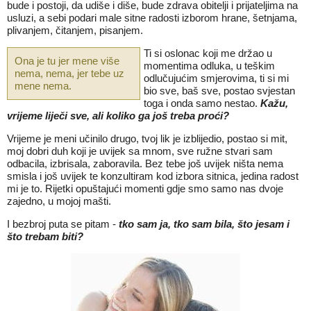
bude i postoji, da udiše i diše, bude zdrava obitelji i prijateljima na
usluzi, a sebi podari male sitne radosti izborom hrane, šetnjama,
plivanjem, čitanjem, pisanjem.
Ti si oslonac koji me držao u
Ona je tu jer mene više
momentima odluka, u teškim
nema, nema, jer tebe uz
odlučujućim smjerovima, ti si mi
mene nema.
bio sve, baš sve, postao svjestan
toga i onda samo nestao.
Kažu,
vrijeme liječi sve, ali koliko ga još treba proći?
Vrijeme je meni učinilo drugo, tvoj lik je izblijedio, postao si mit,
moj dobri duh koji je uvijek sa mnom, sve ružne stvari sam
odbacila, izbrisala, zaboravila. Bez tebe još uvijek ništa nema
smisla i još uvijek te konzultiram kod izbora sitnica, jedina radost
mi je to. Rijetki opuštajući momenti gdje smo samo nas dvoje
zajedno, u mojoj mašti.
I bezbroj puta se pitam -
tko sam ja, tko sam bila, što jesam i
što trebam biti?