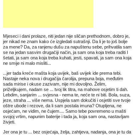
Mjeseci i dani prolaze, niti jedan nije sličan prethodnom, dobro je,
jer nikad ne znam kako će izgledati sutrašnji. Da li je to još bolje
za mene? Da, za ranjenu dušu za napuštenu sebe, prihvatila sam
se na jedan sasvim drugačiji način, ja sam ona koja treba raditi I
šetati, ja sam ona koja treba kuhati, jesti, spavati, ja sam ona koja
ne smije ni malo misliti...
...jer tada kreće mašta koja uvijek, baš uvijek ide prema tebi.
Nastaje neka nova i drugačija čarolija, prepuna boja, međutim
sada mirise i okuse zazivam, nije mi dovoljno. Želim,
priželjkujem, nadam se ... tvoj lik titra, na mahove osjetim ti dah.
Lebdim, sanjarim ... svjesna - nema te, neće te ni biti. Bola, suza,
jeze, straha ... više nema. Uspjela sam dokučiti i osjetiti sve tvoje
oštre ubode i rezove, da li sam postala imuna? Otupljena, ne
osjećam, ne vidim, ne čujem.... Samo tebe povremeno u mašti
svojoj vrtim, napunim baterije i tada ja, koja sam ona, nastavljam
živjeti.
Jer ona je tu ... bez osjećaja, želja, zahtjeva, nadanja, ona je tu da