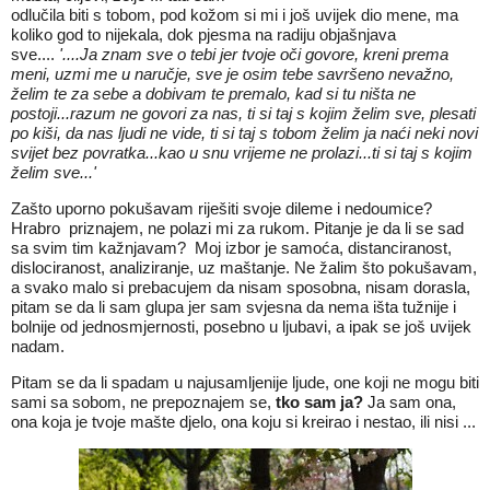
odlučila biti s tobom, pod kožom si mi i još uvijek dio mene, ma
koliko god to nijekala, dok pjesma na radiju objašnjava
sve....
'....Ja znam sve o tebi jer tvoje oči govore, kreni prema
meni, uzmi me u naručje, sve je osim tebe savršeno nevažno,
želim te za sebe a dobivam te premalo, kad si tu ništa ne
postoji...razum ne govori za nas, ti si taj s kojim želim sve, plesati
po kiši, da nas ljudi ne vide, ti si taj s tobom želim ja naći neki novi
svijet bez povratka...kao u snu vrijeme ne prolazi...ti si taj s kojim
želim sve...'
Zašto uporno pokušavam riješiti svoje dileme i nedoumice?
Hrabro priznajem, ne polazi mi za rukom. Pitanje je da li se sad
sa svim tim kažnjavam? Moj izbor je samoća, distanciranost,
dislociranost, analiziranje, uz maštanje. Ne žalim što pokušavam,
a svako malo si prebacujem da nisam sposobna, nisam dorasla,
pitam se da li sam glupa jer sam svjesna da nema išta tužnije i
bolnije od jednosmjernosti, posebno u ljubavi, a ipak se još uvijek
nadam.
Pitam se da li spadam u najusamljenije ljude, one koji ne mogu biti
sami sa sobom, ne prepoznajem se,
tko sam ja?
Ja sam ona,
ona koja je tvoje mašte djelo, ona koju si kreirao i nestao, ili nisi ...