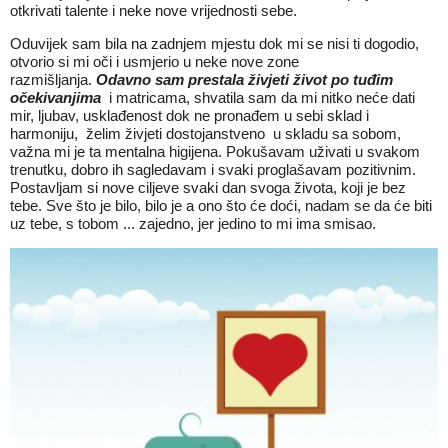
otkrivati talente i neke nove vrijednosti sebe.
Oduvijek sam bila na zadnjem mjestu dok mi se nisi ti dogodio,
otvorio si mi oči i usmjerio u neke nove zone
razmišljanja.
Odavno sam prestala živjeti život po tuđim
očekivanjima
i matricama, shvatila sam da mi nitko neće dati
mir, ljubav, usklađenost dok ne pronađem u sebi sklad i
harmoniju, želim živjeti dostojanstveno u skladu sa sobom,
važna mi je ta mentalna higijena. Pokušavam uživati u svakom
trenutku, dobro ih sagledavam i svaki proglašavam pozitivnim.
Postavljam si nove ciljeve svaki dan svoga života, koji je bez
tebe. Sve što je bilo, bilo je a ono što će doći, nadam se da će biti
uz tebe, s tobom ... zajedno, jer jedino to mi ima smisao.