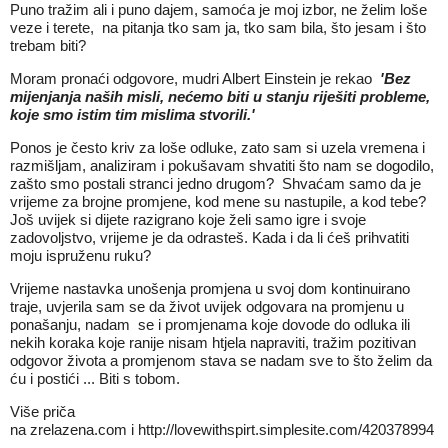
Puno tražim ali i puno dajem, samoća je moj izbor, ne želim loše
veze i terete, na pitanja tko sam ja, tko sam bila, što jesam i što
trebam biti?
Moram pronaći odgovore, mudri Albert Einstein je rekao
'Bez
mijenjanja naših misli, nećemo biti u stanju riješiti probleme,
koje smo istim tim mislima stvorili.'
Ponos je često kriv za loše odluke, zato sam si uzela vremena i
razmišljam, analiziram i pokušavam shvatiti što nam se dogodilo,
zašto smo postali stranci jedno drugom? Shvaćam samo da je
vrijeme za brojne promjene, kod mene su nastupile, a kod tebe?
Još uvijek si dijete razigrano koje želi samo igre i svoje
zadovoljstvo, vrijeme je da odrasteš. Kada i da li ćeš prihvatiti
moju ispruženu ruku?
Vrijeme nastavka unošenja promjena u svoj dom kontinuirano
traje, uvjerila sam se da život uvijek odgovara na promjenu u
ponašanju, nadam se i promjenama koje dovode do odluka ili
nekih koraka koje ranije nisam htjela napraviti, tražim pozitivan
odgovor života a promjenom stava se nadam sve to što želim da
ću i postići ... Biti s tobom.
Više priča
na
zrelazena.com
i
http://lovewithspirt.simplesite.com/420378994