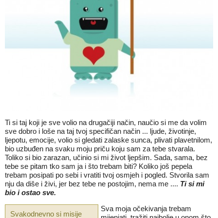
Ti si taj koji je sve volio na drugačiji način, naučio si me da volim
sve dobro i loše na taj tvoj specifičan način ... ljude, životinje,
ljepotu, emocije, volio si gledati zalaske sunca, plivati plavetnilom,
bio uzbuđen na svaku moju priču koju sam za tebe stvarala.
Toliko si bio zarazan, učinio si mi život ljepšim. Sada, sama, bez
tebe se pitam tko sam ja i što trebam biti? Koliko još pepela
trebam posipati po sebi i vratiti tvoj osmjeh i pogled. Stvorila sam
nju da diše i živi, jer bez tebe ne postojim, nema me ....
Ti si mi
bio i ostao sve.
Sva moja očekivanja trebam
Svakodnevno si misije
mijenjati, tražiti najbolje u onom što